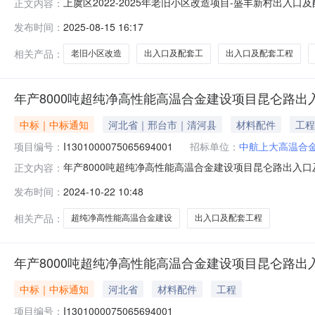
上虞区2022-2025年老旧小区改造项目-盛丰新村出入
正文内容：
业主为绍兴市上虞舜会城镇建设开发有限公司，资金来源
发布时间：
2025-08-15 16:17
限公司），现对该项目进行公开招标。一、本次招标内容
元，计划工期120日历天，
相关产品：
老旧小区改造
出入口及配套工
出入口及配套工程
年产8000吨超纯净高性能高温合金建设项目昆仑路出
中标｜中标通知
河北省｜邢台市｜清河县
材料配件
工程
项目编号：
I1301000075065694001
招标单位：
中航上大高温合
年产8000吨超纯净高性能高温合金建设项目昆仑路出入口及配套
正文内容：
昆仑路出入口及配套工程所属行业:土建工程所属地区:河北省-邢台
发布时间：
2024-10-22 10:48
中标单位序号统一社会信用代码中标单位名称中标价格质量标准工
相关产品：
超纯净高性能高温合金建设
出入口及配套工程
年产8000吨超纯净高性能高温合金建设项目昆仑路出
中标｜中标通知
河北省
材料配件
工程
项目编号：
I1301000075065694001