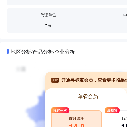
代理单位
-
家
地区分析/产品分析/企业分析
开通寻标宝会员，查看更多招采
VIP
单省会员
限购一次
最划算
1
首月试用
1
14.9