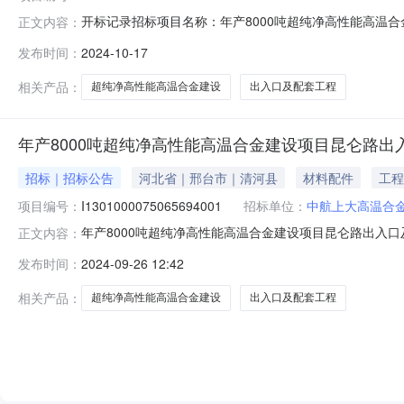
开标记录招标项目名称：年产8000吨超纯净高性能高温合金建
正文内容：
金建设项目昆仑路出入口及配套工程标段编号：I130100007
发布时间：
2024-10-17
标准项目负责人1中冀建设集团有限公司91130534MA08
相关产品：
超纯净高性能高温合金建设
出入口及配套工程
年产8000吨超纯净高性能高温合金建设项目昆仑路出
招标｜招标公告
河北省｜邢台市｜清河县
材料配件
工程
项目编号：
I1301000075065694001
招标单位：
中航上大高温合
年产8000吨超纯净高性能高温合金建设项目昆仑路出入口及配
正文内容：
筑业年产8000吨超纯净高性能高温合金建设项目昆仑路出
发布时间：
2024-09-26 12:42
以/批准建设，项目业主为中航上大高温合金材料股份有限
现对该项目
相关产品：
超纯净高性能高温合金建设
出入口及配套工程