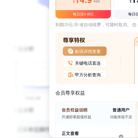
¥39
¥
¥
每日仅0.48元
每日仅
到期29元/月/省自动续费，可随时取消。
标讯详情查看
关键电话直连
甲方分析查询
会员尊享权益