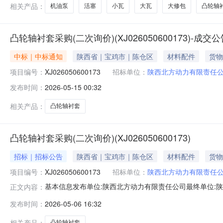
相关产品：
机油泵
活塞
小瓦
大瓦
大修包
凸轮轴
凸轮轴衬套采购(二次询价)(XJ026050600173)-成交
中标｜中标通知
陕西省｜宝鸡市｜陈仓区
材料配件
货物
项目编号：
XJ026050600173
招标单位：
陕西北方动力有限责任
发布时间：
2026-05-15 00:32
相关产品：
凸轮轴衬套
凸轮轴衬套采购(二次询价)(XJ026050600173)
招标｜招标公告
陕西省｜宝鸡市｜陈仓区
材料配件
货物
项目编号：
XJ026050600173
招标单位：
陕西北方动力有限责任
基本信息发布单位:陕西北方动力有限责任公司最终单位:陕
正文内容：
式:15291716262457凸轮轴铜衬套.pdf采购明细序
发布时间：
2026-05-06 16:32
他5.0个5.0个OM457-001；3凸轮轴衬套有色金属材料其他
相关产品：
凸轮轴衬套