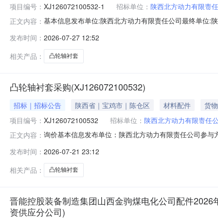
项目编号：
XJ126072100532-1
招标单位：
陕西北方动力有限责
基本信息发布单位:陕西北方动力有限责任公司最终单位:陕
正文内容：
式:15291716262采购明细序号商品名称品类采购数量最少响
发布时间：
2026-07-27 12:52
只BF366-006；3凸轮轴衬套黑色金属材料钢制品780.0只7
相关产品：
凸轮轴衬套
凸轮轴衬套采购(XJ126072100532)
招标｜招标公告
陕西省｜宝鸡市｜陈仓区
材料配件
货物
项目编号：
XJ126072100532
招标单位：
陕西北方动力有限责任
询价基本信息发布单位：陕西北方动力有限责任公司参与方式:公开询价
正文内容：
发布时间：
2026-07-21 23:12
相关产品：
凸轮轴衬套
晋能控股装备制造集团山西金驹煤电化公司配件2026年
资供应分公司)