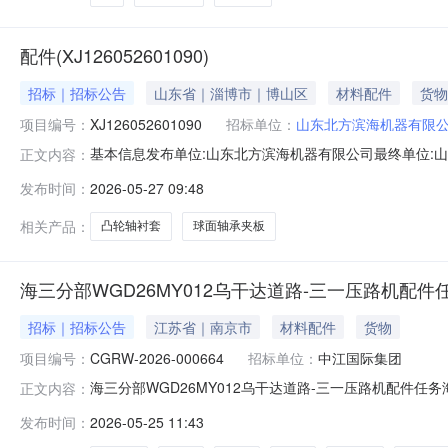
配件(XJ126052601090)
招标｜招标公告
山东省｜淄博市｜博山区
材料配件
货物
项目编号：
XJ126052601090
招标单位：
山东北方滨海机器有限
基本信息发布单位:山东北方滨海机器有限公司最终单位:山
正文内容：
式:19245441510采购明细序号商品名称品类采购数量最少响应
发布时间：
2026-05-27 09:48
10.30；厂里；可报价时间开始时间2026-05-2618:36:00结束
相关产品：
凸轮轴衬套
球面轴承夹板
海三分部WGD26MY012乌干达道路-三一压路机配件
招标｜招标公告
江苏省｜南京市
材料配件
货物
项目编号：
CGRW-2026-000664
招标单位：
中江国际集团
海三分部WGD26MY012乌干达道路-三一压路机配件任务海
正文内容：
采购单位：中江国际集团公司采购信息：序号材料名称品牌/
发布时间：
2026-05-25 11:43
推片三一原厂件套16凸轮轴衬套三一原厂件套17大修包三