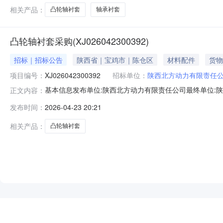
相关产品：
凸轮轴衬套
轴承衬套
凸轮轴衬套采购(XJ026042300392)
招标｜招标公告
陕西省｜宝鸡市｜陈仓区
材料配件
货物
项目编号：
XJ026042300392
招标单位：
陕西北方动力有限责任
基本信息发布单位:陕西北方动力有限责任公司最终单位:陕
正文内容：
式:15291716262457凸轮轴铜衬套.pdf采购明细序
发布时间：
2026-04-23 20:21
他5.0个5.0个OM457-001；3凸轮轴衬套有色金属材料其他
相关产品：
凸轮轴衬套
NEW
HOT
5折起