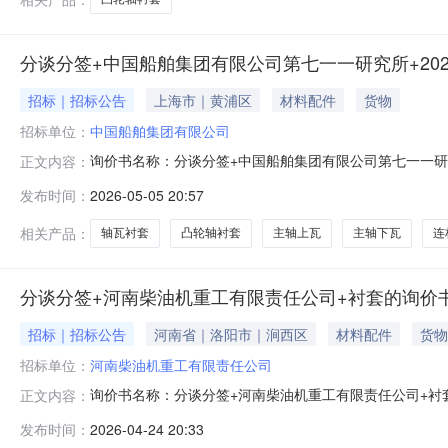
分谈分签+中国船舶集团有限公司第七一一研究所+2026
招标｜招标公告
上海市｜黄浦区
材料配件
货物
招标单位：
中国船舶集团有限公司
询价书名称：分谈分签+中国船舶集团有限公司第七一一研究
正文内容：
进口说明附件1201018凸轮轴衬套件280.0上海华宁路3111号2
发布时间：
2026-05-05 20:57
2026-05-304201018主轴下瓦件360.0上海华宁路3111号2
相关产品：
轴瓦衬套
凸轮轴衬套
主轴上瓦
主轴下瓦
连
分谈分签+河南柴油机重工有限责任公司+衬套的询价
招标｜招标公告
河南省｜洛阳市｜涧西区
材料配件
货物
招标单位：
河南柴油机重工有限责任公司
询价书名称：分谈分签+河南柴油机重工有限责任公司+衬套的
正文内容：
152281210中间齿轮衬套件2026-07-153281210衬套件202
发布时间：
2026-04-24 20:33
套件2026-07-158281210轴承衬套件2026-07-1592812