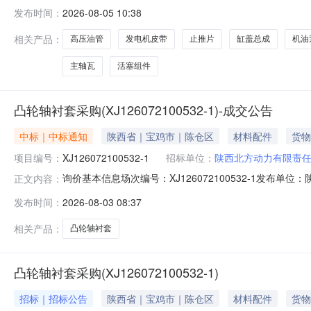
锡业集团汽车技术服务有限公司就道依茨配件（老厂）在云
发布时间：
2026-08-05 10:38
2*07-2**7*项目标名：道依茨配件（老厂）交货地点和
相关产品：
高压油管
发电机皮带
止推片
缸盖总成
机油
主轴瓦
活塞组件
凸轮轴衬套采购(XJ126072100532-1)-成交公告
中标｜中标通知
陕西省｜宝鸡市｜陈仓区
材料配件
货物
项目编号：
XJ126072100532-1
招标单位：
陕西北方动力有限责
询价基本信息场次编号：XJ126072100532-1发布单位：陕
正文内容：
号商品名称供应商名称规格数量供应量成交数量成交单价到货日期
发布时间：
2026-08-03 08:37
币)HT1260803001812凸轮轴衬套福建省将乐三华轴瓦股份有限
相关产品：
凸轮轴衬套
凸轮轴衬套采购(XJ126072100532-1)
招标｜招标公告
陕西省｜宝鸡市｜陈仓区
材料配件
货物