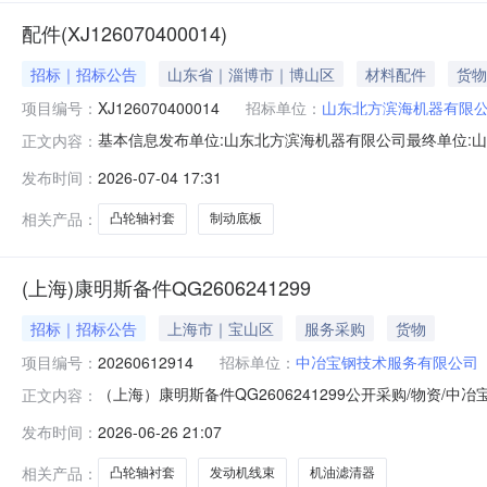
配件(XJ126070400014)
招标｜招标公告
山东省｜淄博市｜博山区
材料配件
货物
项目编号：
XJ126070400014
招标单位：
山东北方滨海机器有限
基本信息发布单位:山东北方滨海机器有限公司最终单位:山
正文内容：
式:19245441510采购明细序号商品名称品类采购数量最少响
发布时间：
2026-07-04 17:31
黑色金属材料钢制品4000.0件4000.0件D13F102-A6；7
相关产品：
凸轮轴衬套
制动底板
(上海)康明斯备件QG2606241299
招标｜招标公告
上海市｜宝山区
服务采购
货物
项目编号：
20260612914
招标单位：
中冶宝钢技术服务有限公司
（上海）康明斯备件QG2606241299公开采购/物资
正文内容：
容:康明斯备件预计采购时间:2026-06-26联系人:曹思妤联
发布时间：
2026-06-26 21:07
备件QG2606241299采购联系人:曹思妤采购联系人电话
相关产品：
凸轮轴衬套
发动机线束
机油滤清器