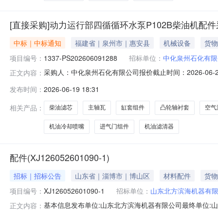
[直接采购]动力运行部四循循环水泵P102B柴油机配件采办/
中标｜中标通知
福建省｜泉州市｜惠安县
机械设备
货物
项目编号：
1337-PS202606091288
招标单位：
中化泉州石化有限
采购人：中化泉州石化有限公司报价截止时间：2026-06-2
正文内容：
2026-06-1917:53采购人：中化泉州石化有限公司采购
发布时间：
2026-06-19 18:31
件\KTA19-G33803528，数量12.000EA物料机油滤清器\K
相关产品：
柴油滤芯
主轴瓦
缸套组件
凸轮轴衬套
空气
机油冷却喷嘴
进气门组件
机油滤清器
配件(XJ126052601090-1)
招标｜招标公告
山东省｜淄博市｜博山区
材料配件
货物
项目编号：
XJ126052601090-1
招标单位：
山东北方滨海机器有
基本信息发布单位:山东北方滨海机器有限公司最终单位:山
正文内容：
式:19245441510采购明细序号商品名称品类采购数量最少响应