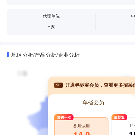
代理单位
-
家
地区分析/产品分析/企业分析
开通寻标宝会员，查看更多招采
VIP
单省会员
限购一次
最划算
1
首月试用
1
14.9