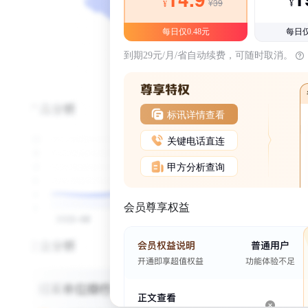
¥39
¥
¥
每日仅0.48元
每日仅
到期29元/月/省自动续费，可随时取消。
标讯详情查看
关键电话直连
甲方分析查询
会员尊享权益