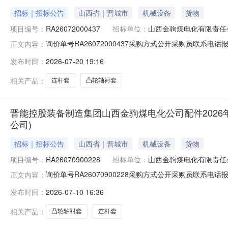
招标｜招标公告
山西省｜晋城市
机械设备
货物
项目编号：
RA26072000437
招标单位：
山西金驹煤电化有限责任
询价单号RA26072000437采购方式公开采购员联系电话报名
正文内容：
司物料信息物料代码物料名称规格型号品牌采购数量计量单位要求
发布时间：
2026-07-20 19:16
配于颜巴赫620瓦斯发电机组，零件号：395986颜巴赫20
相关产品：
连杆套
凸轮轴衬套
晋能控股装备制造集团山西金驹煤电化公司配件2026
公司)
招标｜招标公告
山西省｜晋城市
机械设备
货物
项目编号：
RA26070900228
招标单位：
山西金驹煤电化有限责任
询价单号RA26070900228采购方式公开采购员联系电话报名
正文内容：
司物料信息物料代码物料名称规格型号品牌采购数量计量单位要求
发布时间：
2026-07-10 16:36
配于颜巴赫620瓦斯发电机组，零件号：395986颜巴赫20
相关产品：
凸轮轴衬套
连杆套