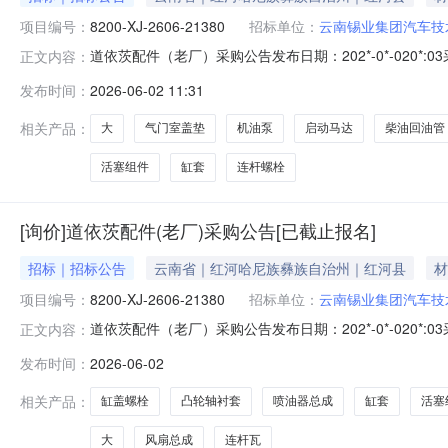
项目编号：
8200-XJ-2606-21380
招标单位：
云南锡业集团汽车技
道依茨配件（老厂）采购公告发布日期：202*-0*-020*:
正文内容：
锡业集团汽车技术服务有限公司就道依茨配件（老厂）在云
发布时间：
2026-06-02 11:31
2*0*-213*0项目标名：道依茨配件（老厂）交货地点和
相关产品：
大
气门室盖垫
机油泵
启动马达
柴油回油管
活塞组件
缸套
连杆螺栓
[询价]道依茨配件(老厂)采购公告[已截止报名]
招标｜招标公告
云南省｜红河哈尼族彝族自治州｜红河县
材
项目编号：
8200-XJ-2606-21380
招标单位：
云南锡业集团汽车技
道依茨配件（老厂）采购公告发布日期：202*-0*-020*:
正文内容：
憾，报名截止日期已到，无法参加该项目!云南锡业集团
发布时间：
2026-06-02
子投标。一、项目内容项目标号：*200-XJ-2*0*-213
相关产品：
缸盖螺栓
凸轮轴衬套
喷油器总成
缸套
活塞
大
风扇总成
连杆瓦