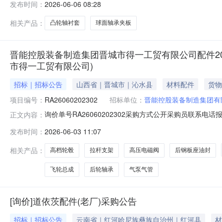
发布时间：
2026-06-06 08:28
10.30；厂里；可报价时间开始时间2026-06-0512:34:00结束
相关产品：
凸轮轴衬套
球面轴承夹板
晋能控股装备制造集团晋城市得一工贸有限公司配件20
市得一工贸有限公司)
招标｜招标公告
山西省｜晋城市｜沁水县
材料配件
货物
项目编号：
RA26060202302
招标单位：
晋能控股装备制造集团有
询价单号RA26060202302采购方式公开采购员联系电话报名
正文内容：
得一工贸有限公司物料信息物料代码物料名称规格型号品牌采购数量计
发布时间：
2026-06-03 11:07
轮ZZ3315V4866EIC4.0套2026-06-30重汽豪瀚车使用02
相关产品：
高档轮毂
拉杆支架
高压电磁阀
后钢板座油封
飞轮总成
后轮轴承
气泵气管
[询价]道依茨配件(老厂)采购公告
招标｜招标公告
云南省｜红河哈尼族彝族自治州｜红河县
材