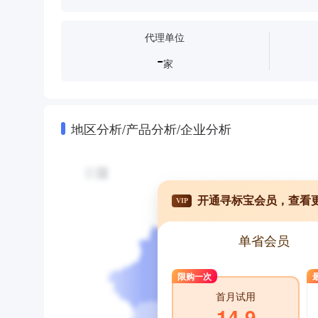
代理单位
-
家
地区分析/产品分析/企业分析
开通寻标宝会员，查看
VIP
单省会员
限购一次
首月试用
14.9