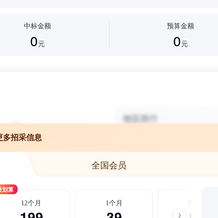
中标金额
预算金额
0
0
元
元
更多招采信息
全国会员
最划算
12个月
1个月
3个月
199
39
99