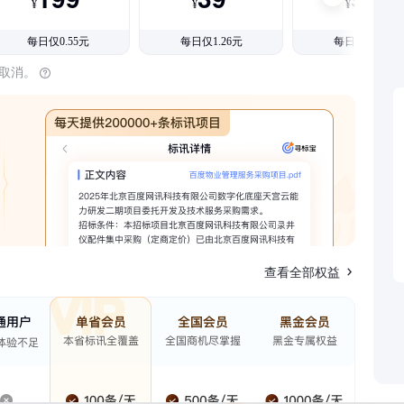
¥
¥
¥
每日仅0.55元
每日仅1.26元
每日仅1.08元
时取消。
查看全部权益