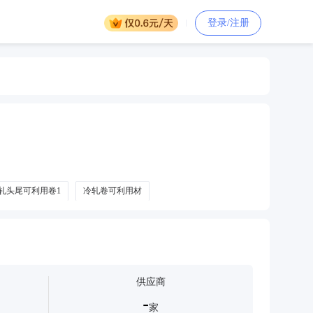
登录/注册
轧头尾可利用卷1
冷轧卷可利用材
供应商
-
家