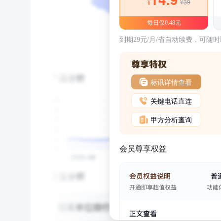
¥39
¥
每日仅0.48元
到期29元/月/省自动续费，可随
标讯详情查看
关键电话直连
甲方分析查询
会员尊享权益