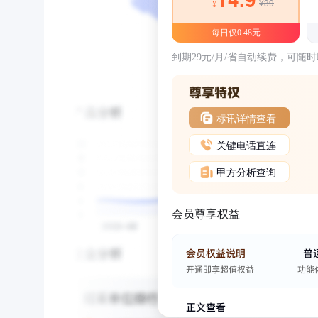
¥39
¥
每日仅0.48元
到期29元/月/省自动续费，可随
标讯详情查看
关键电话直连
甲方分析查询
会员尊享权益