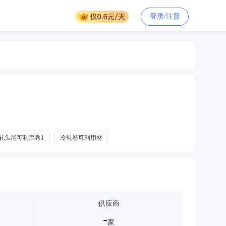
登录/注册
轧头尾可利用卷1
冷轧卷可利用材
供应商
-
家