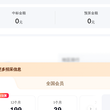
中标金额
预算金额
0
0
元
元
更多招采信息
全国会员
最划算
12个月
1个月
3个月
199
39
99