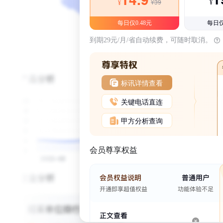
¥39
¥
¥
每日仅0.48元
每日仅
到期29元/月/省自动续费，可随时取消。
标讯详情查看
关键电话直连
甲方分析查询
会员尊享权益