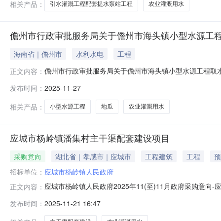
相关产品：
引水灌溉工程配套提水泵站工程
农业灌溉用水
儋州市行政审批服务局关于儋州市海头镇小型水源工
海南省｜儋州市
水利水电
工程
儋州市行政审批服务局关于儋州市海头镇小型水源工程取
正文内容：
请材料收悉。根据《中华人民共和国行政许可法》第三十
发布时间：
2025-11-27
出的申请符合法定条件。结合市水务局意见，经我局研究，
正常水位3.0m，蓄水深度0.5至2.
相关产品：
小型水源工程
地瓜
农业灌溉用水
应城市杨岭镇潘集村主干渠配套建设项目
采购意向
湖北省｜孝感市｜应城市
工程建筑
工程
预
招标单位：
应城市杨岭镇人民政府
应城市杨岭镇人民政府2025年11(至)11月政府采购
正文内容：
镇人民政府2025年11(至)11月政府采购意向采购单位
发布时间：
2025-11-21 16:47
目：采购需求概况：采购内容:其他建筑工程采购数量:1
2026-01