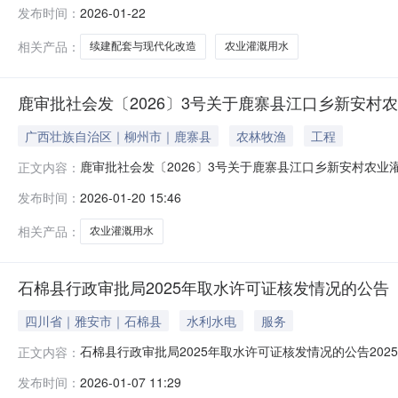
目领域申请专项债总额（万元）2000.0项目业主珙县水利工程管
发布时间：
2026-01-22
入（收益）（万元）3990.0成本3700收入来源农业
相关产品：
续建配套与现代化改造
农业灌溉用水
鹿审批社会发〔2026〕3号关于鹿寨县江口乡新安村
广西壮族自治区｜柳州市｜鹿寨县
农林牧渔
工程
鹿审批社会发〔2026〕3号关于鹿寨县江口乡新安村农
正文内容：
根据国务院《社会团体登记管理条例》规定，经审核，同意你
发布时间：
2026-01-20 15:46
政审批局办公室2026年01月20日印发相关附件：相关文
相关产品：
农业灌溉用水
石棉县行政审批局2025年取水许可证核发情况的公告
四川省｜雅安市｜石棉县
水利水电
服务
石棉县行政审批局2025年取水许可证核发情况的公告2
正文内容：
累计核发取水许可证55套（其中新办8套，变更14套，延
发布时间：
2026-01-07 11:29
以公告。请取用水单位严格遵守水资源管理、节约、保护