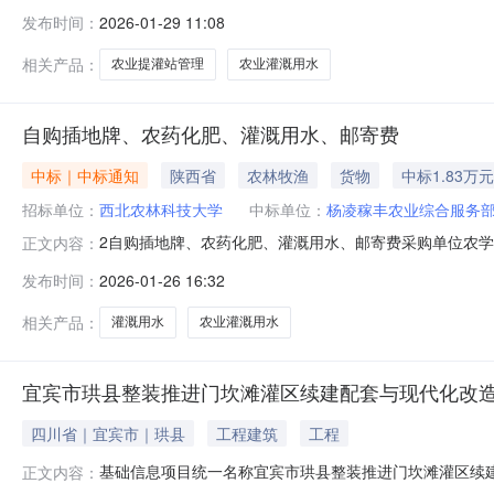
勇:13880150726项目基本情况做好金华社区农业提
发布时间：
2026-01-29 11:08
来源村级自有资金采购方式绿色通道(小额类项目)项目类型服
相关产品：
农业提灌站管理
农业灌溉用水
自购插地牌、农药化肥、灌溉用水、邮寄费
中标｜中标通知
陕西省
农林牧渔
货物
中标1.83万元
招标单位：
西北农林科技大学
中标单位：
杨凌稼丰农业综合服务
2自购插地牌、农药化肥、灌溉用水、邮寄费采购单位农学
正文内容：
间SunJan2519:09:30CST2026品牌/型号数量单价
发布时间：
2026-01-26 16:32
公司/20*3cm5CNY13.3灌溉用水陕西杨凌农科集团有限
相关产品：
灌溉用水
农业灌溉用水
宜宾市珙县整装推进门坎滩灌区续建配套与现代化改
四川省｜宜宾市｜珙县
工程建筑
工程
基础信息项目统一名称宜宾市珙县整装推进门坎滩灌区续建配
正文内容：