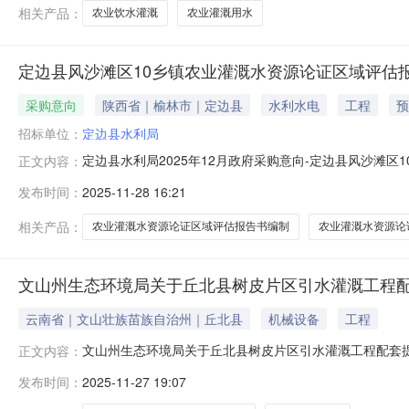
相关产品：
农业饮水灌溉
农业灌溉用水
定边县风沙滩区10乡镇农业灌溉水资源论证区域评估
采购意向
陕西省｜榆林市｜定边县
水利水电
工程
预
招标单位：
定边县水利局
定边县水利局2025年12月政府采购意向-定边县风沙滩
正文内容：
制项目项目所在采购意向：定边县水利局2025年12月
发布时间：
2025-11-28 16:21
算金额：266.640000万元(人民币)采购品目：采购
评估区农业灌溉
相关产品：
农业灌溉水资源论证区域评估报告书编制
农业灌溉水资源论
文山州生态环境局关于丘北县树皮片区引水灌溉工程
云南省｜文山壮族苗族自治州｜丘北县
机械设备
工程
文山州生态环境局关于丘北县树皮片区引水灌溉工程配套
正文内容：
丘北县树皮片区引水灌溉工程配套提水泵站工程环境影响报告
发布时间：
2025-11-27 19:07
据《中华人民共和国行政许可法》第四十七条第一款，自公示起五
公路延长线