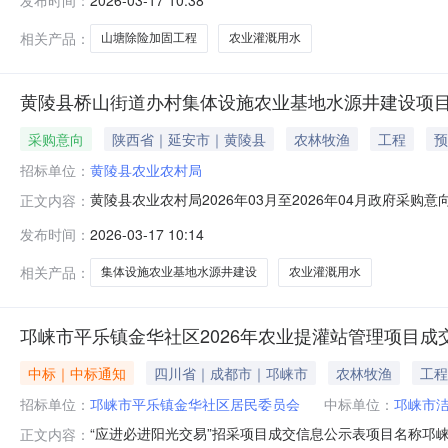
2026-03-17 10:38
准所属行业：其他未列明行业；5.合同定价方式：固定总
能产品进口产品新
相关产品：
山塘除险加固工程
农业灌溉用水
黄陵县桥山街道办村集体设施农业基地水源井建设项
采购意向
陕西省｜延安市｜黄陵县
农林牧渔
工程
预
招标单位：
黄陵县农业农村局
黄陵县农业农村局2026年03月至2026年04月政府
正文内容：
目所在采购意向：黄陵县农业农村局2026年03月至20
发布时间：
2026-03-17 10:14
算金额：41.220000万元(人民币)采购品目：采购需求
及
相关产品：
集体设施农业基地水源井建设
农业灌溉用水
邛崃市平乐镇金华社区2026年农业提灌站管理项目成
中标｜中标通知
四川省｜成都市｜邛崃市
农林牧渔
工程
招标单位：
邛崃市平乐镇金华社区居民委员会
中标单位：
邛崃市
“应进必进阳光交易”招采项目成交信息公示表项目名称邛
正文内容：