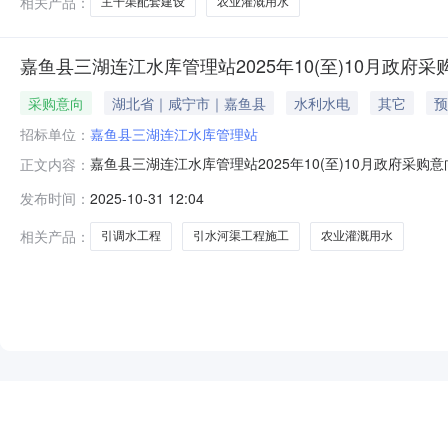
相关产品：
主干渠配套建设
农业灌溉用水
嘉鱼县三湖连江水库管理站2025年10(至)10月政府采
采购意向
湖北省｜咸宁市｜嘉鱼县
水利水电
其它
预
招标单位：
嘉鱼县三湖连江水库管理站
嘉鱼县三湖连江水库管理站2025年10(至)10月政府
正文内容：
有关规定，现将嘉鱼县三湖连江水库管理站2025年10(
发布时间：
2025-10-31 12:04
鱼县官桥镇舒桥河引调水工程项目采购内容:引水河渠工程
相关产品：
引调水工程
引水河渠工程施工
农业灌溉用水
NEW
HOT
5折起