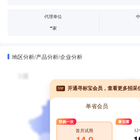
代理单位
-
家
地区分析/产品分析/企业分析
开通寻标宝会员，查看更多招采
VIP
单省会员
限购一次
最划算
1
首月试用
1
14.9