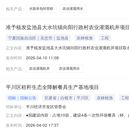
相关产品：
水面承包经营权
农业灌溉用水
准予核发盐池县大水坑镇向阳行政村农业灌溉机井项
宁夏回族自治区｜吴忠市｜盐池县
农林牧渔
工程
准予核发盐池县大水坑镇向阳行政村农业灌溉机井项目取水
正文内容：
定书.pdf
发布时间：
2026-04-10 11:08
相关产品：
农业灌溉机井
农业灌溉用水
平川区秸秆生态全降解餐具生产基地项目
招标｜招标公告
甘肃省｜白银市｜平川区
农林牧渔
工程
招标单位：
平川经济开发区管委会
●拟建设内容：占地10亩，建设4条一次性环保餐具（杯
正文内容：
地产优势缩短建设周期，快速实现投产。●建设地点：平川经
发布时间：
2026-04-02 17:37
资回报周期短，推动农业废弃物资源化利用，实现“变废为宝