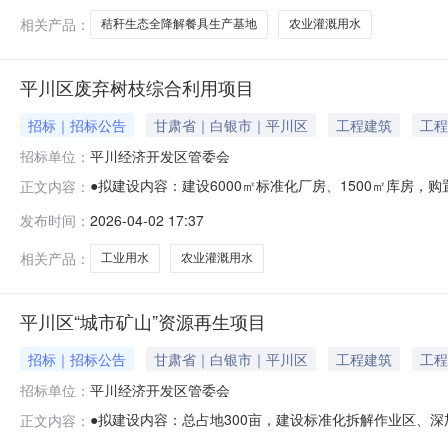
—0.5元；工
相关产品：
秸秆生态全降解餐具生产基地
农业灌溉用水
平川区废弃树枝综合利用项目
招标｜招标公告
甘肃省｜白银市｜平川区
工程建筑
工程
招标单位：
平川经济开发区管委会
●拟建设内容：建设6000㎡标准化厂房、1500㎡库
正文内容：
工。●建设地点：平川经济开发区●投资总额：8000万元
发布时间：
2026-04-02 17:37
适配多元市场。●投资要素供给情况：工业用水主功能区每方2
热充裕，
相关产品：
工业用水
农业灌溉用水
平川区“城市矿山”资源再生项目
招标｜招标公告
甘肃省｜白银市｜平川区
工程建筑
工程
招标单位：
平川经济开发区管委会
●拟建设内容：总占地300亩，建设标准化拆解作业区、深
正文内容：
利用”全产业链。●建设地点：平川经济开发区（物流配套片