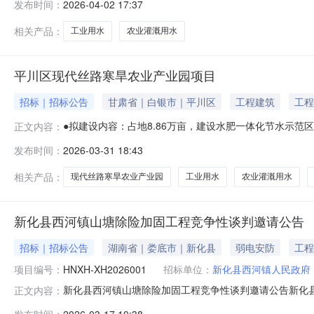
发布时间：
2026-04-02 17:37
料，市场附加值高；规范再生资源回收秩序，构建“阳光交易
电价平段每度0
相关产品：
工业用水
农业灌溉用水
平川区现代丝路寒旱农业产业园项目
招标｜招标公告
甘肃省｜白银市｜平川区
工程建筑
工程
●拟建设内容：占地8.86万亩，建设水肥一体化节水示
正文内容：
地点：平川区共和镇、黄峤镇西格拉滩区域●投资总额：2062
发布时间：
2026-03-31 18:43
策高地。●投资要素供给情况：工业用水主功能区每方2.6元
相关产品：
现代丝路寒旱农业产业园
工业用水
农业灌溉用水
新化县西河镇山塘除险加固工程竞争性谈判邀请公告
招标｜招标公告
湖南省｜娄底市｜新化县
弱电安防
工程
项目编号：
HNXH-XH2026001
招标单位：
新化县西河镇人民政府
新化县西河镇山塘除险加固工程竞争性谈判邀请公告新化
正文内容：
活动。一、采购项目基本情况1.采购项目名称：新化县西河镇山
发布时间：