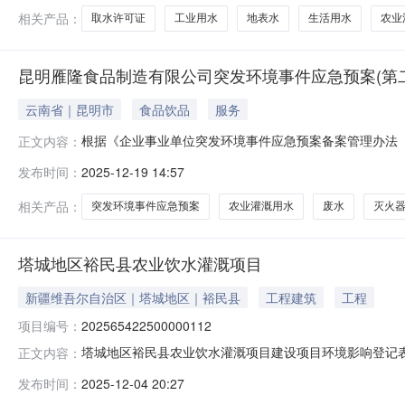
行政审批局涉农事务审批股08
相关产品：
取水许可证
工业用水
地表水
生活用水
农业
昆明雁隆食品制造有限公司突发环境事件应急预案(第二
云南省｜昆明市
食品饮品
服务
根据《企业事业单位突发环境事件应急预案备案管理办法（
正文内容：
造有限公司2025年12月编制完成了《昆明雁隆食品制
发布时间：
2025-12-19 14:57
公司地址：中国（云南）自由贸易试验区昆明片区经开区洛
联系电话：18620598991
相关产品：
突发环境事件应急预案
农业灌溉用水
废水
灭火
塔城地区裕民县农业饮水灌溉项目
新疆维吾尔自治区｜塔城地区｜裕民县
工程建筑
工程
项目编号：
202565422500000112
塔城地区裕民县农业饮水灌溉项目建设项目环境影响登记表填
正文内容：
面积（平方米）8000建设单位裕民县新地乡人民政府法定代表人
发布时间：
2025-12-04 20:27
12-30建设性质新建备案依据该项目属于《建设项目环境