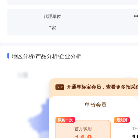
代理单位
-
家
地区分析/产品分析/企业分析
开通寻标宝会员，查看更多招采
VIP
单省会员
限购一次
最划算
1
首月试用
1
14.9