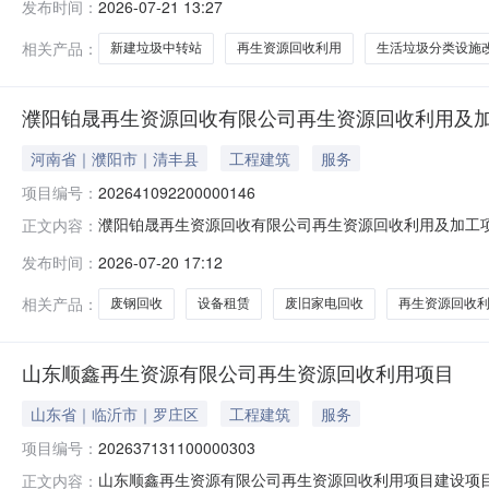
发布时间：
2026-07-21 13:27
相关产品：
新建垃圾中转站
再生资源回收利用
生活垃圾分类设施
濮阳铂晟再生资源回收有限公司再生资源回收利用及
河南省｜濮阳市｜清丰县
工程建筑
服务
项目编号：
202641092200000146
濮阳铂晟再生资源回收有限公司再生资源回收利用及加工项目
正文内容：
建设地点河南省濮阳市清丰县双庙乡单拐村美食街39号占地面
发布时间：
2026-07-20 17:12
投资(万元)200环保投资(万元)5拟投入生产运营日期2
属
相关产品：
废钢回收
设备租赁
废旧家电回收
再生资源回收
山东顺鑫再生资源有限公司再生资源回收利用项目
山东省｜临沂市｜罗庄区
工程建筑
服务
项目编号：
202637131100000303
山东顺鑫再生资源有限公司再生资源回收利用项目建设项目环
正文内容：