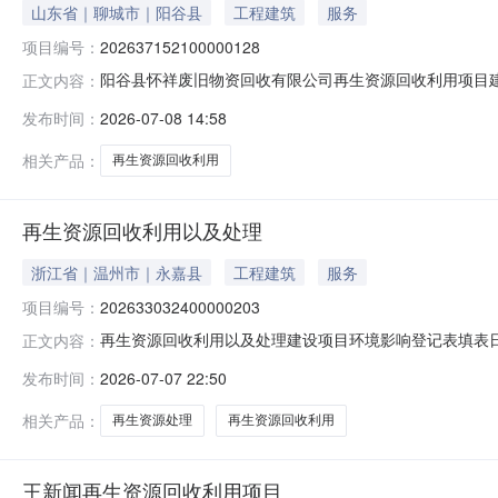
山东省｜聊城市｜阳谷县
工程建筑
服务
项目编号：
202637152100000128
阳谷县怀祥废旧物资回收有限公司再生资源回收利用项目建设
正文内容：
山东省聊城市阳谷县郭屯镇李家村村委会向南200米路西占地
发布时间：
2026-07-08 14:58
目投资(万元)100环保投资(万元)4.6拟投入生产运营
相关产品：
再生资源回收利用
再生资源回收利用以及处理
浙江省｜温州市｜永嘉县
工程建筑
服务
项目编号：
202633032400000203
再生资源回收利用以及处理建设项目环境影响登记表填表日期
正文内容：
永嘉金垣再生资源有限公司法定代表人黄鑫杰联系人黄鑫杰联系电话
发布时间：
2026-07-07 22:50
目属于《建设项目环境影响评价分类管理名录》中应当填报
中
相关产品：
再生资源处理
再生资源回收利用
王新闻再生资源回收利用项目