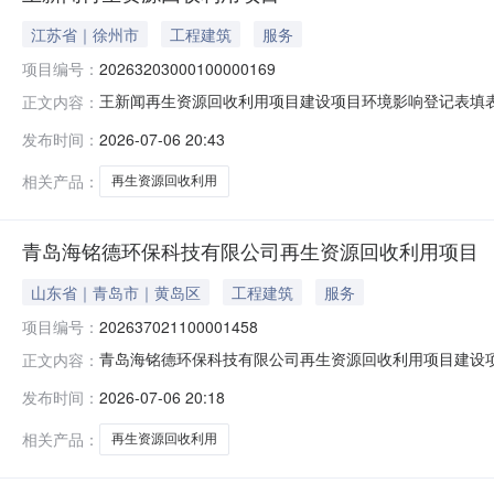
江苏省｜徐州市
工程建筑
服务
项目编号：
20263203000100000169
王新闻再生资源回收利用项目建设项目环境影响登记表填表日
正文内容：
（平方米）2000建设单位王新闻法定代表人王新闻联系人王新闻
发布时间：
2026-07-06 20:43
项目属于《建设项目环境影响评价分类管理名录》中应当填
相关产品：
再生资源回收利用
青岛海铭德环保科技有限公司再生资源回收利用项目
山东省｜青岛市｜黄岛区
工程建筑
服务
项目编号：
202637021100001458
青岛海铭德环保科技有限公司再生资源回收利用项目建设项目
正文内容：
岛市黄岛区骊山路185号占地面积（平方米）3000建设单位91
发布时间：
2026-07-06 20:18
入生产运营日期2026-07-06建设性质新建备案依据
相关产品：
再生资源回收利用