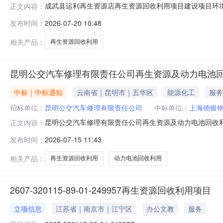
成武县运利再生资源店再生资源回收利用项目建设项目环境影
正文内容：
鲁集镇西孔庄村中通石油北50米路西占地面积（平方米）600
发布时间：
2026-07-20 10:48
保投资(万元)4.6拟投入生产运营日期2026-07-2
相关产品：
再生资源回收利用
昆明公交汽车修理有限责任公司再生资源及动力电池
中标｜中标通知
云南省｜昆明市｜五华区
能源化工
服务
招标单位：
昆明公交汽车修理有限责任公司
中标单位：
上海德银
昆明公交汽车修理有限责任公司再生资源及动力电池回收
正文内容：
发布时间：
2026-07-15 11:43
相关产品：
再生资源回收利用
动力电池回收利用
2607-320115-89-01-249957再生资源回收利用项目
立项信息
江苏省｜南京市｜江宁区
办公文教
服务