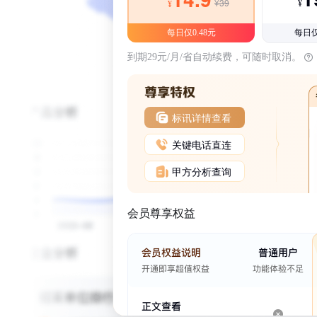
¥39
¥
¥
每日仅0.48元
每日仅
到期29元/月/省自动续费，可随时取消。
标讯详情查看
关键电话直连
甲方分析查询
会员尊享权益