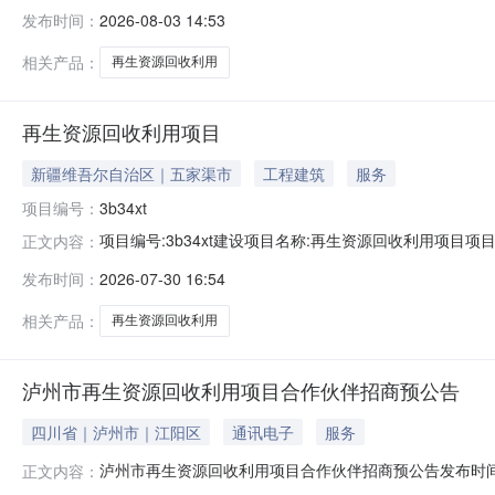
山东省青岛市城阳区流亭街道西果园社区290号网点占地面积
发布时间：
2026-08-03 14:53
投资(万元)100环保投资(万元)4.6拟投入生产运营日
相关产品：
再生资源回收利用
再生资源回收利用项目
新疆维吾尔自治区｜五家渠市
工程建筑
服务
项目编号：
3b34xt
项目编号:3b34xt建设项目名称:再生资源回收利用项目
正文内容：
团-第六师五家渠市编制方式：接受委托为建设单位编制
发布时间：
2026-07-30 16:54
91659004MAKBYRM53H建设单位法定代表人
有限公司编制单位社会信用
相关产品：
再生资源回收利用
泸州市再生资源回收利用项目合作伙伴招商预公告
四川省｜泸州市｜江阳区
通讯电子
服务
泸州市再生资源回收利用项目合作伙伴招商预公告发布时间：2
正文内容：
科技有限公司（以下简称“我司”），因我司发展需要，招