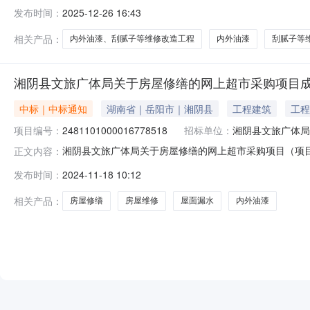
公司受凤阳县江山小学委托，凤阳县江山小学内外油漆、
发布时间：
2025-12-26 16:43
形式招标。二、项目概况与招标范围1、项目概况：凤阳县
59732.78元；(2)、最
相关产品：
内外油漆、刮腻子等维修改造工程
内外油漆
刮腻子等
湘阴县文旅广体局关于房屋修缮的网上超市采购项目
中标｜中标通知
湖南省｜岳阳市｜湘阴县
工程建筑
工程
项目编号：
2481101000016778518
招标单位：
湘阴县文旅广体局
湘阴县文旅广体局关于房屋修缮的网上超市采购项目（项目编号
正文内容：
房屋修缮的网上超市采购项目项目编号:248110100001
发布时间：
2024-11-18 10:12
市湘阴县报价起止时间:-二、采购单位信息采购单位名称:
相关产品：
房屋修缮
房屋维修
屋面漏水
内外油漆