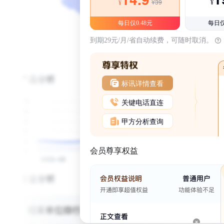
¥39
¥
¥
每日仅0.48元
每日仅
到期29元/月/省自动续费，可随时取消。
标讯详情查看
关键电话直连
甲方分析查询
会员尊享权益