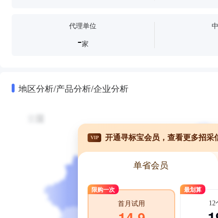
代理单位
-
家
地区分析/产品分析/企业分析
开通寻标宝会员，查看更多招采
VIP
单省会员
限购一次
最划算
1
首月试用
1
14.9