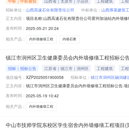
中标｜中标通知
山西省｜太原市｜小店区
工程建筑
工程
招标单位：
山西高速石化有限责任公司
中标单位：
山西厚基建筑
项目名称:山西高速石化有限责任公司霍州加油站内外墙修缮工程采购
正文内容：
交供应商名称:山西厚基建筑工程有限责任公司中标金额(万元):7.
发布时间：
2025-05-21 20:24
修缮工程采购项目直接采购结果公告山西高速石化有限责任
相关产品：
内外墙修缮工程
内墙石膏
镇江市润州区卫生健康委员会内外墙修缮工程招标公
招标｜招标公告
江苏省｜镇江市｜润州区
工程建筑
工程
项目编号：
XZP2025051900058
招标单位：
镇江市润州区融润建
镇江市润州区卫生健康委员会内外墙修缮工程招标公告.项目编
正文内容：
产业发展有限公司招标条件镇江市润州区卫生健康委员会内外墙修
发布时间：
2025-05-19 10:42
市润州区融润建设产业发展有限公司,本项目已具备招标条件
相关产品：
内外墙修缮工程
中山市技师学院东校区学生宿舍内外墙修缮工程项目(