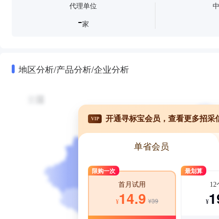
代理单位
-
家
地区分析/产品分析/企业分析
开通寻标宝会员，查看更多招采
VIP
单省会员
限购一次
最划算
1
首月试用
1
14.9
¥39
¥
¥