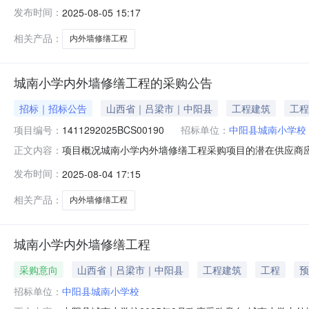
月04日二、更正信息更正事项：磋商文件更正内容：序号更
发布时间：
2025-08-05 15:17
事宜四、对本次采购提出询问，请按以下方式联系。1.采购人
相关产品：
内外墙修缮工程
城南小学内外墙修缮工程的采购公告
招标｜招标公告
山西省｜吕梁市｜中阳县
工程建筑
工程
项目编号：
1411292025BCS00190
招标单位：
中阳县城南小学校
项目概况城南小学内外墙修缮工程采购项目的潜在供应商应在
正文内容：
编号：1411292025BCS00190项目名称：城南小学
发布时间：
2025-08-04 17:15
内外墙修缮工程数量：预算金额（元）：799949.83
相关产品：
内外墙修缮工程
城南小学内外墙修缮工程
采购意向
山西省｜吕梁市｜中阳县
工程建筑
工程
预
招标单位：
中阳县城南小学校