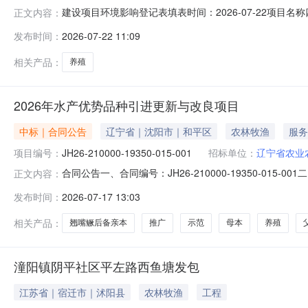
建设项目环境影响登记表填表时间：2026-07-22项
正文内容：
定代表人*素琼联系人*素琼联系电话133****1550项目
发布时间：
2026-07-22 11:09
类管理名录》中应当填报环境影响登记表的建设项目，属于
相关产品：
养殖
2026年水产优势品种引进更新与改良项目
中标｜合同公告
辽宁省｜沈阳市｜和平区
农林牧渔
服务
项目编号：
JH26-210000-19350-015-001
招标单位：
辽宁省农业
合同公告一、合同编号：JH26-210000-19350-
正文内容：
有）：JH26-210000-19350四、项目名称：2
发布时间：
2026-07-17 13:03
方式：024****7642供应商（乙方）：辽宁每日农业集团有
相关产品：
翘嘴鳜后备亲本
推广
示范
母本
养殖
潼阳镇阴平社区平左路西鱼塘发包
江苏省｜宿迁市｜沭阳县
农林牧渔
工程