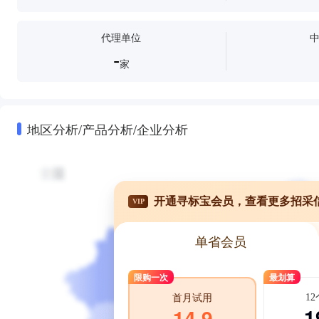
代理单位
-
家
地区分析/产品分析/企业分析
开通寻标宝会员，查看更多招采
VIP
单省会员
限购一次
最划算
1
首月试用
1
14.9