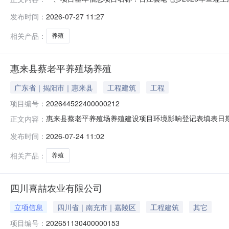
（不少于2个工作日）时间：2026年07月27日至202
发布时间：
2026-07-27 11:27
购人信息采购单位名称：台江县老屯乡人民政府项目联系人：
相关产品：
养殖
惠来县蔡老平养殖场养殖
广东省｜揭阳市｜惠来县
工程建筑
工程
项目编号：
202644522400000212
惠来县蔡老平养殖场养殖建设项目环境影响登记表填表日期：
正文内容：
地面积（平方米）6666.67建设单位惠来县蔡老平养殖场法定代
发布时间：
2026-07-24 11:02
设性质新建备案依据该项目属于《建设项目环境影响评价
相关产品：
养殖
四川喜喆农业有限公司
立项信息
四川省｜南充市｜嘉陵区
工程建筑
其它
项目编号：
202651130400000153