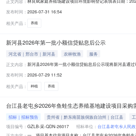
林良斌家庭养殖场建设项目环境影响登记表填表日期：202
正文内容：
位／法定代表人林良斌联系人林良斌联系电话136****219
发布时间：
2026-07-31 16:54
响评价分类管理名录》中应当填报环境影响登记表的建设项
相关产品：
养殖
新河县2026年第一批小额信贷贴息后公示
河北省｜邢台市｜新河县
农林牧渔
服务
新河县2026年第一批小额信贷贴息后公示现将新河县通过审
正文内容：
对象有异议，请向新河县农业农村局（新河县乡村振兴局）反映，
发布时间：
2026-07-29 11:52
振兴局）2026年第一批贴息明细表.xlsx
相关产品：
种植
养殖
台江县老屯乡2026年鱼蛙生态养殖基地建设项目采购
招标｜招标预告
贵州省｜黔东南苗族侗族自治州｜台江县
工
项目编号：
GZLB-采-QDN-26017
招标单位：
台江县老屯乡人民政
一、项目基本信息项目名称：台江县老屯乡2026年鱼蛙生态养殖基
正文内容：