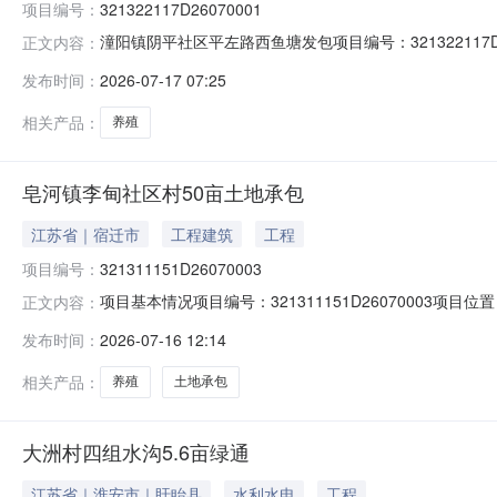
项目编号：
321322117D26070001
潼阳镇阴平社区平左路西鱼塘发包项目编号：321322117D
正文内容：
乡镇（街道）潼阳镇村（社区）阴平社区组别11组登记日期20
发布时间：
2026-07-17 07:25
西至：郝俊华，北至：11组地，总面积5亩，用于养殖。
相关产品：
养殖
皂河镇李甸社区村50亩土地承包
江苏省｜宿迁市
工程建筑
工程
项目编号：
321311151D26070003
项目基本情况项目编号：321311151D26070003
正文内容：
限：5年交易底价：-交易面积：50.00亩联系方式：1825
发布时间：
2026-07-16 12:14
50.00亩质量等级：--利用现状：--项目描述：皂河
相关产品：
养殖
土地承包
大洲村四组水沟5.6亩绿通
江苏省｜淮安市｜盱眙县
水利水电
工程