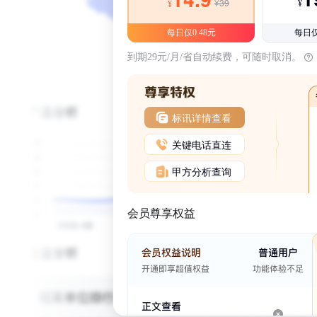
¥39
¥
¥
每日仅0.48元
每日仅
到期29元/月/省自动续费，可随时取消。
标讯详情查看
关键电话直连
甲方分析查询
会员尊享权益