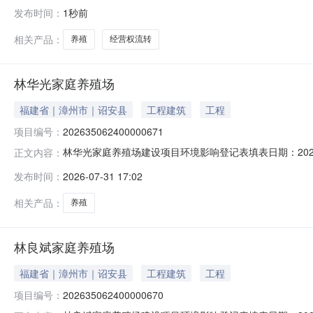
一楼招采中心二（安庆市大观区市府路7号人才市场综合楼）
发布时间：
1秒前
（2026）093项目名称：安庆市大观区山口乡百子山村
面积（亩）用途单价底价（
相关产品：
养殖
经营权流转
林华光家庭养殖场
福建省｜漳州市｜诏安县
工程建筑
工程
项目编号：
202635062400000671
林华光家庭养殖场建设项目环境影响登记表填表日期：202
正文内容：
／法定代表人林华光联系人林华光联系电话134****4008
发布时间：
2026-07-31 17:02
价分类管理名录》中应当填报环境影响登记表的建设项目
向
相关产品：
养殖
林良斌家庭养殖场
福建省｜漳州市｜诏安县
工程建筑
工程
项目编号：
202635062400000670