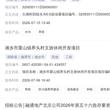
项目编号：
320830111D26060001
大洲村四组水沟5.6亩绿通项目编号：320830111D26
正文内容：
道）淮河镇村（社区）大洲村组别--登记日期2026-06-
发布时间：
2026-07-15 13:48
四址范围:东至：罗来安鱼塘；南至：石开喜鱼塘；北至：李
相关产品：
水沟
养殖
湘乡市栗山镇界头村文旅休闲开发项目
湖南省｜湘潭市｜湘乡市
其他
工程
项目编号：
2607-430381-04-01-434557
项目名称：湘乡市栗山镇界头村文旅休闲开发项目项目编码：260
正文内容：
伏.doc
发布时间：
2026-07-06 16:40
相关产品：
养殖
防火隔离带建设
道路建设
种植
露营基
招租公告│融通地产北京公司2026年第五十六批存量