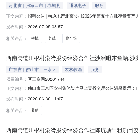
河北省｜张家口市｜赤城县
通讯电子
服务
招租公告│融通地产北京公司2026年第五十六批存量资产火热招租中资产包1：
正文内容：
中国融通集团资产推介平台上线
发布时间：
2026-07-05 08:57
相关产品：
种植
养殖
停车场
西南街道江根村潮湾股份经济合作社沙洲咀东鱼塘,沙洲咀
广东省｜佛山市｜三水区
农林牧渔
服务
项目编号：
区三资网20261744
佛山市三水区农村集体资产网上竞投交易公告温馨提示：1
正文内容：
信息均由项目权属人以书面形式提供，由项目权属人对信
发布时间：
2026-06-30 11:07
考，不构成对项目的任何担保。请竞投意向人在报名参与
并请亲自实地看样查看项目的实际情况，未看
相关产品：
养殖
西南街道江根村潮湾股份经济合作社陈坑塘出租项目交易公