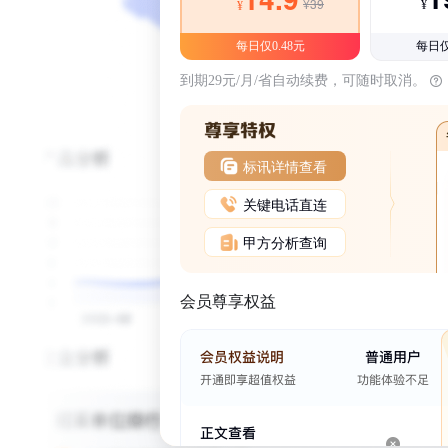
¥39
¥
¥
每日仅0.48元
每日仅
到期29元/月/省自动续费，可随时取消。
标讯详情查看
关键电话直连
甲方分析查询
会员尊享权益