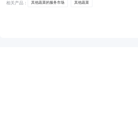
相关产品：
其他蔬菜的服务市场
其他蔬菜
NEW
HOT
5折起
暂时没有搜索结果…