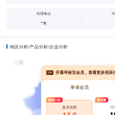
代理单位
-
家
地区分析/产品分析/企业分析
开通寻标宝会员，查看更多招采
VIP
单省会员
限购一次
最划算
1
首月试用
1
14.9