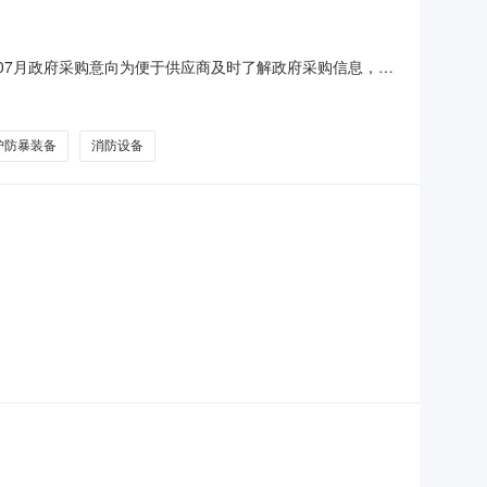
6年07月政府采购意向为便于供应商及时了解政府采购信息，根
26年度（第6批）采购意向公开如下：采购需求概况预算金额
批主要功能或目标：符合公安机关侦查、执法、办案等要求。
护防暴装备
消防设备