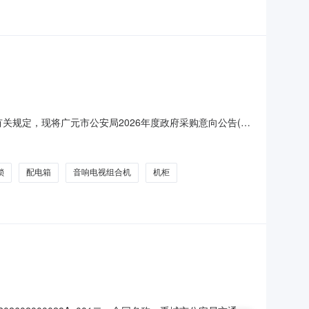
关规定，现将广元市公安局2026年度政府采购意向公告(第
购采购内容：A02090402-调音台采购数量：2台采购
数量：50个（套）采购内容：A02061501-稳压电
锁
配电箱
音响电视组合机
机柜