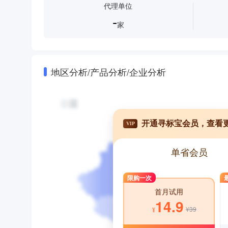
代理单位
-
家
地区分析/产品分析/企业分析
开通寻标宝会员，查看
VIP
单省会员
限购一次
首月试用
14.9
¥39
¥