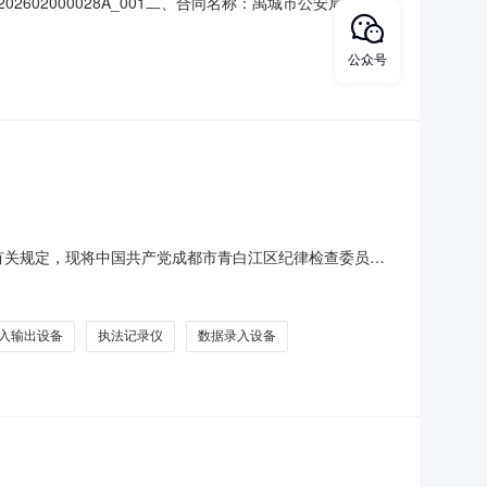
602000028A_001二、合同名称：禹城市公安局交通警
交通警察大队指挥中心服务升级五、合同主体采购人：禹城市公安
限公司地址：济南市高新区新泺大街3077号
公众号
等有关规定，现将中国共产党成都市青白江区纪律检查委员会
备注1电子数据调查实验室设备采购项目（分散）采购内容：
容：A02021007-条码打印机采购数量：1台采购内容：
入输出设备
执法记录仪
数据录入设备