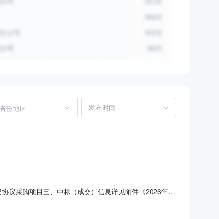
省份地区
备框架协议采购项目三、中标（成交）信息详见附件《2026年警
息详见附件《2026年警用取证设备框架协议采购项目评审
家名单：高峰（组长）、薛鼎龙、刘丽华、吉喆、王同臻六、