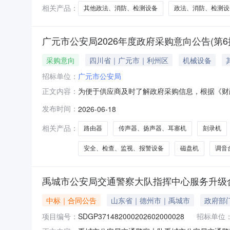
代理服务收费标准
相关产品：
其他政法、消防、检测设备
政法、消防、检测设
广元市公安局2026年度政府采购意向公告(第6
采购意向
四川省｜广元市｜利州区
机械设备
招标单位：
广元市公安局
为便于供应商及时了解政府采购信息，根据《财政
正文内容：
6批)采购意向公开如下：序号采购项目名称采购需
发布时间：
2026-06-18
内容：A02379900-其他政法、消防、检测设备
相关产品：
路由器
传声器、扬声器、耳塞机
刻录机
安全、检查、监视、报警设备
磁盘机
调音
禹城市公安局交通警察大队指挥中心服务升级
中标｜合同公告
山东省｜德州市｜禹城市
政府部
项目编号：
SDGP371482000202602000028
招标单位