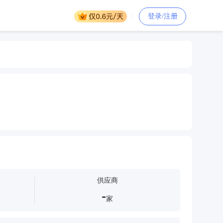
登录/注册
供应商
-
家