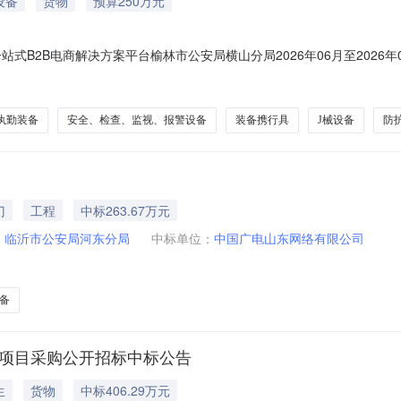
设备
货物
预算250万元
站式B2B电商解决方案平台榆林市公安局横山分局2026年06月至202
》（财库〔2020〕10号）等有关规定，现将榆林市公安局横山分局20
政法转移支付资金自定装备货物采购，包括侦查和执勤设备。采购数量：1
执勤装备
安全、检查、监视、报警设备
装备携行具
J械设备
防
门
工程
中标263.67万元
：
临沂市公安局河东分局
中标单位：
中国广电山东网络有限公司
备
材项目采购公开招标中标公告
生
货物
中标406.29万元