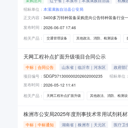
采购意向
辽宁省｜本溪市｜本溪满族自治县
机械
招标单位：
本溪满族自治县公安局
3400多万特种装备采购意向公告特种装备行业一
正文内容：
据《财政部关于开展政府采购意向公开工作的通知
发布时间：
2026-06-07 17:46
(万元)预计采购时间采购内容：2026年中省
需满足的要求：
相关产品：
交通管理设备
其他政法、消防、检测设备
天网工程补点扩面升级项目合同公示
中标｜合同公告
山东省｜临沂市｜河东区
政府部
项目编号：
SDGP371300000202602000235
招标单位
发布时间：
2026-05-12 11:41
相关产品：
天网工程补点扩面升级
其他政法、消防、检测设
株洲市公安局2025年度刑事技术常用试剂耗
中标｜中标通知
湖南省｜株洲市｜天元区
医疗卫