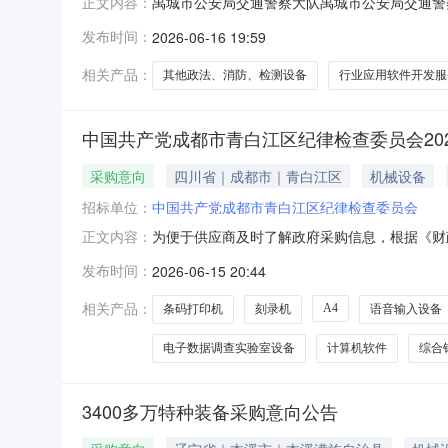
禹城市公安局交通警察大队禹城市公安局交通警察大队
正文内容：
察大队指挥中心服务升级三、采购项目编码：SDG
发布时间：
2026-06-16 19:59
局交通警察大队地址：德州市禹城市行政街765号
相关产品：
其他政法、消防、检测设备
行业应用软件开发服
中国共产党成都市青白江区纪律检查委员会202
采购意向
四川省｜成都市｜青白江区
机械设备
招标单位：
中国共产党成都市青白江区纪律检查委员会
为便于供应商及时了解政府采购信息，根据《财
正文内容：
2026年度政府采购意向公告(第1批)采购意
发布时间：
2026-06-15 20:44
A02370400-安全、检查、监视、报警设备采购
A050
相关产品：
A4
条码打印机
刻录机
语音输入设备
电子数据调查实验室设备
计算机软件
综合
3400多万特种装备采购意向公告