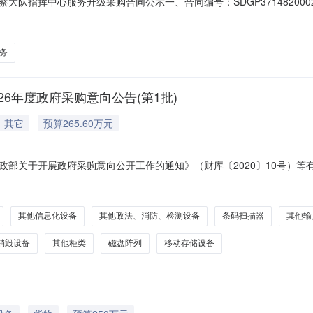
指挥中心服务升级采购合同公示一、合同编号：SDGP371482000202
P371482000202602000028四、采购项目名称：禹城市公安局
联系方式：0534-8316003供应商（乙方）：山东省邮电规划设计院有
务
6年度政府采购意向公告(第1批)
其它
预算265.60万元
政部关于开展政府采购意向公开工作的通知》（财库〔2020〕10号）
向公开如下：序号采购项目名称采购需求概况预算金额(万元)预计采购时间
数量：2套采购内容：A02020600-执法记录仪采购数量：4个（套）采购内
其他信息化设备
其他政法、消防、检测设备
条码扫描器
其他输
销毁设备
其他柜类
磁盘阵列
移动存储设备