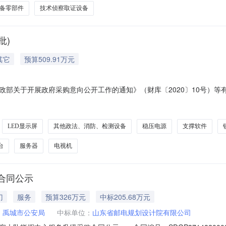
备零部件
技术侦察取证设备
批)
其它
预算509.91万元
部关于开展政府采购意向公开工作的通知》（财库〔2020〕10号）等有
求概况预算金额(万元)预计采购时间备注1执法办案管理中心建设专用设备采
采购数量：36张采购内容：A02370400-安全、检查、监视、报警设备采购
LED显示屏
其他政法、消防、检测设备
稳压电源
支撑软件
台
服务器
电视机
合同公示
门
服务
预算326万元
中标205.68万元
：
禹城市公安局
中标单位：
山东省邮电规划设计院有限公司