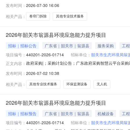
五、合同主体采购人（甲方）：南京市秦淮河河道管理处联系方式
发布时间：
2026-07-30 16:06
标的信息：项目名称：东侧卷帘门等拆除项目项目编号：JSZC-
相关产品：
卷帘门拆除
其他专业技术服务
2026年韶关市翁源县环境应急能力提升项目
招标｜招标公告
广东省｜韶关市｜翁源县
服务采购
工程
项目编号：
440201-2026-01714
招标单位：
韶关市生态环境局翁
政府采购|；采购计划公告；广东政府采购智慧云平台采购计划编号
正文内容：
划名称2026年韶关市翁源县环境应急能力提升项目四、采
发布时间：
2026-07-02 10:38
￥1,200,000.00六、需求时间七、采购方式公开招标八、备案
相关产品：
其他专业技术服务
环保监测设备
无人机
2026年韶关市翁源县环境应急能力提升项目
招标｜招标预告
广东省｜韶关市｜翁源县
机械设备
工程
项目编号：
440201-2026-01714
招标单位：
韶关市生态环境局翁