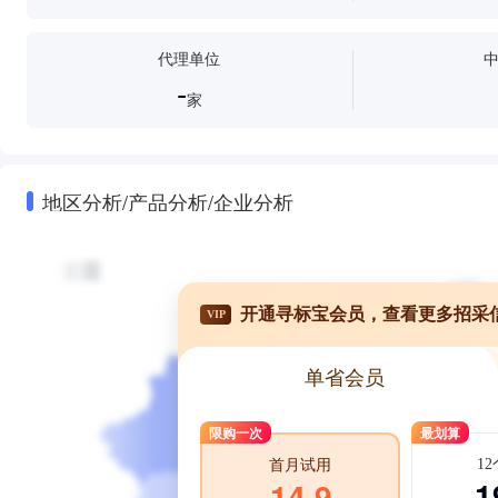
代理单位
-
家
地区分析/产品分析/企业分析
开通寻标宝会员，查看更多招采
VIP
单省会员
限购一次
最划算
1
首月试用
1
14.9