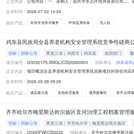
公告内容：一、采购人：韶关市生态环境局翁源分局二、采购计
正文内容：
无人机,环保监测设备,环保监测设备,环保监测设备,其他装具
发布时间：
2026-07-02 10:24
0209:57:31发布人：韶关市生态环境局翁源分局发布时间：2026
相关产品：
其他专业技术服务
环保监测设备
无人机
鸡东县民政局全县养老机构安全管理系统竞争性磋商
招标｜招标公告
黑龙江省｜鸡西市｜鸡东县
政府部门
服
项目编号：
[230321]YLXMGL[CS]20260003
招标单位：
鸡东县民
项目概况全县养老机构安全管理系统采购项目的潜在供应商应在地点：
正文内容：
投标”，在“未参与项目”列表中选择需要参与的项目，确认
发布时间：
2026-05-28 09:26
[230321]YLXMGL[CS]20260003项目名称：全
相关产品：
液晶显示器
其他租赁服务
通用摄像机
软件运维
齐齐哈尔市梅里斯达斡尔族区音河治理工程档案管理
招标｜招标公告
黑龙江省｜齐齐哈尔市｜梅里斯达斡尔族区
项目编号：
[2026]FW[CS]3025
招标单位：
齐齐哈尔市梅里斯达斡