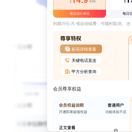
¥39
¥
¥
每日仅0.48元
每日仅
到期29元/月/省自动续费，可随时取消。
标讯详情查看
关键电话直连
甲方分析查询
会员尊享权益