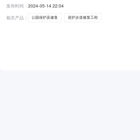
目统一代码:2210-431321-04-01-258998招标
发布时间：
2024-05-14 22:04
工程项目业主名称:双峰县城乡资产开发经营有限责任公司
相关产品：
公园保护及修复
巡护步道修复工程