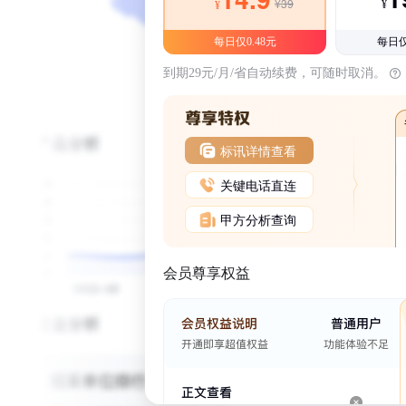
¥39
¥
¥
每日仅0.48元
每日仅
到期29元/月/省自动续费，可随时取消。
标讯详情查看
关键电话直连
甲方分析查询
会员尊享权益