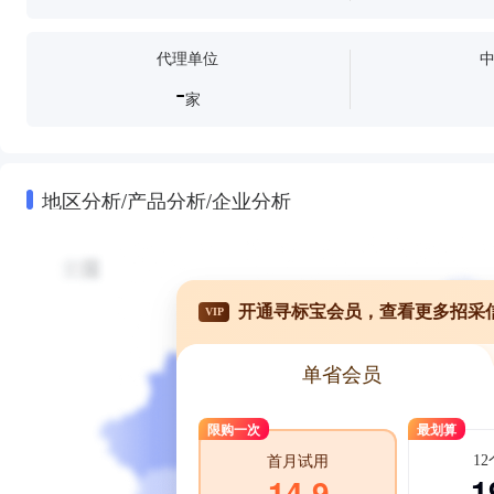
代理单位
-
家
地区分析/产品分析/企业分析
开通寻标宝会员，查看更多招采
VIP
单省会员
限购一次
最划算
1
首月试用
1
14.9