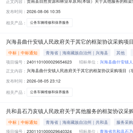
贵南县自然资源和林业草原局(本级）关于其他服务的框架协议
正文内容：
县自然资源和林业草原局(本级）关于其他服务的框架协议采购项
发布时间：
2026-08-06 10:35
码:632525项目所在行政区划名称:青海省海南藏族自治
相关产品：
公务车辆维修和保养服务
兴海县曲什安镇人民政府关于其它的框架协议采购项
中标｜中标通知
青海省｜海南藏族自治州｜兴海县
其他
项目编号：
2401101000029654623
招标单位：
兴海县曲什安镇人
兴海县曲什安镇人民政府关于其它的框架协议采购项目（项目编
正文内容：
政府关于其它的框架协议采购项目项目编号:24011010000
发布时间：
2026-08-05 23:12
区划名称:青海省海南藏族自治州兴海县报价起止时间:-
相关产品：
公务车辆维修和保养服务
共和县石乃亥镇人民政府关于其他服务的框架协议采
中标｜中标通知
青海省｜海南藏族自治州｜共和县
服务采购
项目编号：
2301101000029640324
招标单位：
青海省共和县石乃