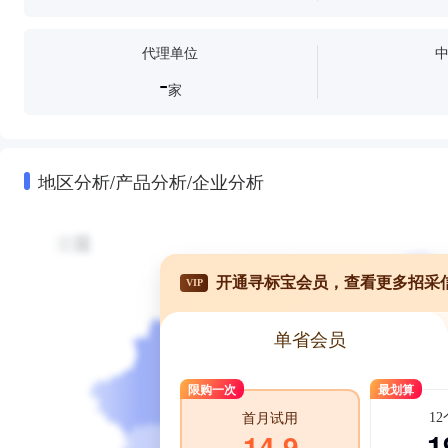
代理单位
-
家
地区分析/产品分析/企业分析
开通寻标宝会员，查看更多招采
VIP
单省会员
限购一次
最划算
1
首月试用
1
14.9