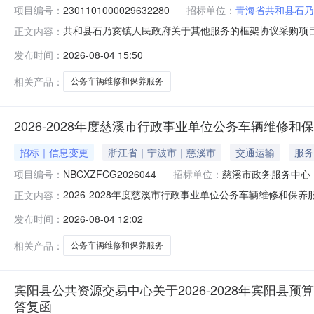
项目编号：
2301101000029632280
招标单位：
青海省共和县石乃
共和县石乃亥镇人民政府关于其他服务的框架协议采购项目（项
正文内容：
人民政府关于其他服务的框架协议采购项目项目编号:230110
发布时间：
2026-08-04 15:50
称:青海省海南藏族自治州共和县报价起止时间:-二、采购
相关产品：
公务车辆维修和保养服务
2026-2028年度慈溪市行政事业单位公务车辆维
招标｜信息变更
浙江省｜宁波市｜慈溪市
交通运输
服务
项目编号：
NBCXZFCG2026044
招标单位：
慈溪市政务服务中心
2026-2028年度慈溪市行政事业单位公务车辆维修和保
正文内容：
NBCXZFCG2026044原公告的采购项目名称：202
发布时间：
2026-08-04 12:02
更正信息更正事项：/更正内容：序号更正项更正前内容更
期：20
相关产品：
公务车辆维修和保养服务
宾阳县公共资源交易中心关于2026-2028年宾阳县预算单
答复函