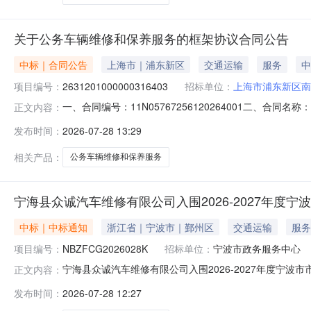
关于公务车辆维修和保养服务的框架协议合同公告
中标｜合同公告
上海市｜浦东新区
交通运输
服务
中
项目编号：
2631201000000316403
招标单位：
上海市浦东新区南
一、合同编号：11N05767256120264001二、合
正文内容：
汇新城镇人民政府框架协议项目五、合同主体采购人（甲方）
发布时间：
2026-07-28 13:29
方）：上海冠铭汽车维修服务有限公司法定代表人：乔天霞(男)
相关产品：
公务车辆维修和保养服务
宁海县众诚汽车维修有限公司入围2026-2027年
中标｜中标通知
浙江省｜宁波市｜鄞州区
交通运输
服务
项目编号：
NBZFCG2026028K
招标单位：
宁波市政务服务中心
宁海县众诚汽车维修有限公司入围2026-2027年度宁波
正文内容：
称：2026-2027年度宁波市市级行政事业单位公务车辆
发布时间：
2026-07-28 12:27
址：浙江省宁波市鄞州区宁穿路1901号征集人和联系方式：