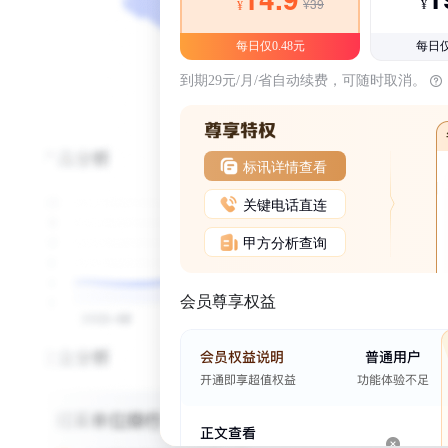
¥39
¥
¥
每日仅0.48元
每日仅
到期29元/月/省自动续费，可随时取消。
标讯详情查看
关键电话直连
甲方分析查询
会员尊享权益