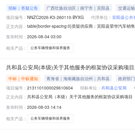
招标｜答疑公告
广西壮族自治区｜南宁市｜宾阳县
交通运输
项目编号：
NNZC2026-K3-260110-BYXG
代理单位：
宾阳县公共
table{border-spacing:0}质疑供应商：宾阳县荣
正文内容：
下午收到贵公司以书面方式递交的2026-2028年宾
发布时间：
2026-08-04 03:00
质疑和投诉办法》（财政部令第94号）等法律法规相关规
相关产品：
公务车辆维修和保养服务
共和县公安局(本级)关于其他服务的框架协议采购项
中标｜中标通知
青海省｜海南藏族自治州｜共和县
政府部门
项目编号：
2131101000029610604
招标单位：
共和县公安局
共和县公安局（本级）关于其他服务的框架协议采购项目（项目
正文内容：
级）关于其他服务的框架协议采购项目项目编号:213110100
发布时间：
2026-08-03 14:14
政区划名称:青海省海南藏族自治州共和县报价起止时间:
相关产品：
公务车辆维修和保养服务