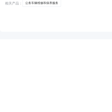
相关产品：
公务车辆维修和保养服务
NEW
HOT
5折起
暂时没有搜索结果…