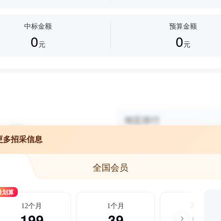
中标金额
预算金额
0
0
元
元
更多招采信息
全国会员
最划算
12个月
1个月
3个月
199
39
99