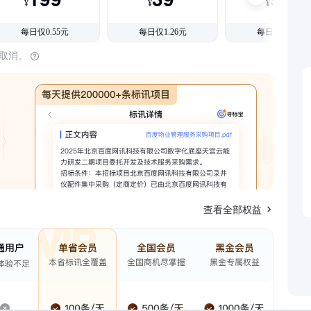
¥
¥
¥
每日仅0.55元
每日仅1.26元
每日仅1.08元
时取消。
查看全部权益