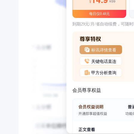
¥39
¥
每日仅0.48元
到期29元/月/省自动续费，可随
标讯详情查看
关键电话直连
甲方分析查询
会员尊享权益