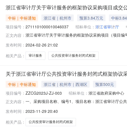
浙江省审计厅关于审计服务的框架协议采购项目成交
中标｜中标通知
浙江省｜杭州市
预算3.84万元
中标3.8
项目编号：
2711101000010046037
招标单位：
浙江省审计厅
浙江省审计厅关于审计服务的框架协议采购项目（项目编号:2
正文内容：
的框架协议采购项目项目编号:27111010000100460
发布时间：
2024-02-26 21:02
划编码:339900项目所在行政区划名称:浙江省本级报价
相关产品：
审计服务
公共投资审计服务封闭式框架
关于浙江省审计厅公共投资审计服务封闭式框架协议采
中标｜中标通知
浙江省｜杭州市｜西湖区
预算500元
项目编号：
ZZCG2023J-ZJ-003
招标单位：
浙江省政府采购中心
一、采购项目名称、编号1、项目名称：浙江省审计厅公共投资
正文内容：
浙江省政府采购中心地址：浙江省杭州市西湖区宝石一路3号
发布时间：
2023-11-29 20:40
件2、废标结果：序号标项名称废标理由其他事项////四
价标项
相关产品：
公共投资审计服务封闭式框架