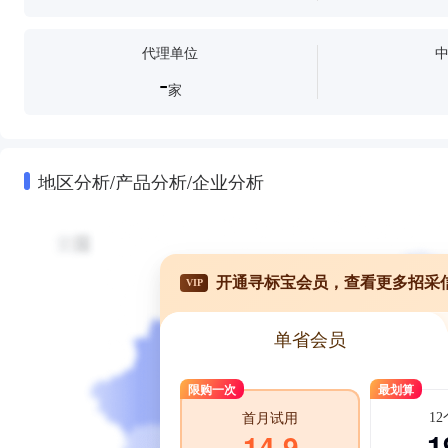
代理单位
-
家
地区分析/产品分析/企业分析
开通寻标宝会员，查看更多招采
VIP
单省会员
限购一次
最划算
1
首月试用
1
14.9