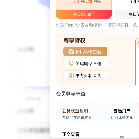
¥39
¥
¥
每日仅0.48元
每日仅
到期29元/月/省自动续费，可随时取消。
标讯详情查看
关键电话直连
甲方分析查询
会员尊享权益