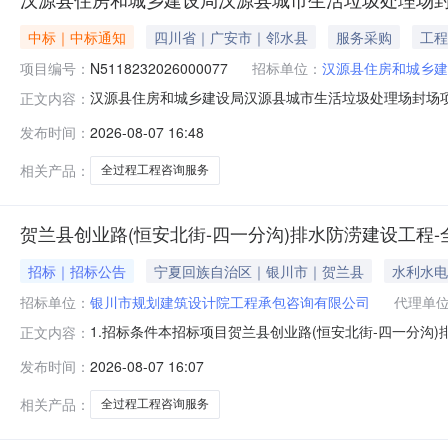
中标｜中标通知
四川省｜广安市｜邻水县
服务采购
工程
项目编号：
N5118232026000077
招标单位：
汉源县住房和城乡建
汉源县住房和城乡建设局汉源县城市生活垃圾处理场封场项目
正文内容：
生活垃圾处理场封场项目全过程工程咨询服务采购项目三
发布时间：
2026-08-07 16:48
9号豪盛大厦A座10604室504,400.00元92.5
编号品
相关产品：
全过程工程咨询服务
贺兰县创业路(恒安北街-四一分沟)排水防涝建设工程
招标｜招标公告
宁夏回族自治区｜银川市｜贺兰县
水利水电
招标单位：
银川市规划建筑设计院工程承包咨询有限公司
代理单
1.招标条件本招标项目贺兰县创业路(恒安北街-四一分沟
正文内容：
工程初步设计的批复》(贺发改复[2026]56号)文件
发布时间：
2026-08-07 16:07
公司，代理机构为中聚合项目管理（宁夏）有限公司。项目
分流改造新建雨水
相关产品：
全过程工程咨询服务