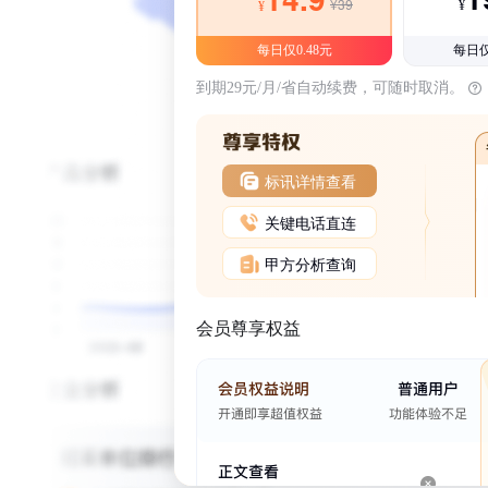
¥39
¥
¥
每日仅0.48元
每日仅
到期29元/月/省自动续费，可随时取消。
标讯详情查看
关键电话直连
甲方分析查询
会员尊享权益