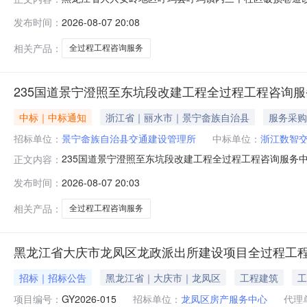
文件提前*示情况表为贯彻落实《******关于创新完善体
发布时间：
2026-08-07 20:08
区呼玛县呼玛镇内三个社区破损巷道改造项目全过程工程咨
呼玛县呼玛镇内三个社区
相关产品：
全过程工程咨询服务
235国道景宁澄照至东坑段改建工程全过程工程咨询服
中标｜中标通知
浙江省｜丽水市｜景宁畲族自治县
服务采购
招标单位：
景宁畲族自治县交通建设管理所
中标单位：
浙江数智
235国道景宁澄照至东坑段改建工程全过程工程咨询服务
正文内容：
开标时间：2026年7月23日招标代理机构：浙江恒广工程
发布时间：
2026-08-07 20:03
规划设计研究总院股份有限公司（联合体成员）资质等级：工
海忠证书编号：G3
相关产品：
全过程工程咨询服务
黑龙江省大庆市龙凤区龙政派出所建设项目全过程工
招标｜招标公告
黑龙江省｜大庆市｜龙凤区
工程建筑
工
项目编号：
GY2026-015
招标单位：
龙凤区房产服务中心
代理