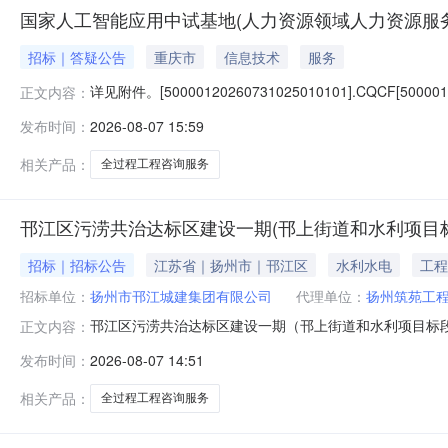
国家人工智能应用中试基地(人力资源领域人力资源服
招标｜答疑公告
重庆市
信息技术
服务
详见附件。[50000120260731025010101].CQCF[500001
正文内容：
发布时间：
2026-08-07 15:59
相关产品：
全过程工程咨询服务
邗江区污涝共治达标区建设一期(邗上街道和水利项目标
招标｜招标公告
江苏省｜扬州市｜邗江区
水利水电
工程
招标单位：
扬州市邗江城建集团有限公司
代理单位：
扬州筑苑工
邗江区污涝共治达标区建设一期（邗上街道和水利项目标
正文内容：
邗江区污涝共治达标区建设一期（邗上街道和水利项目标段
发布时间：
2026-08-07 14:51
构为扬州筑苑工程招标咨询有限公司，建设资金来自财政，
标条件，现邀请合格的潜在投标人参加
相关产品：
全过程工程咨询服务