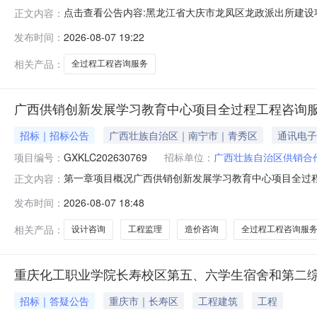
点击查看公告内容:黑龙江省大庆市龙凤区龙政派出所建设项
正文内容：
发布时间：
2026-08-07 19:22
相关产品：
全过程工程咨询服务
广西供销创新发展学习教育中心项目全过程工程咨询服务(G
招标｜招标公告
广西壮族自治区｜南宁市｜青秀区
通讯电子
项目编号：
GXKLC202630769
招标单位：
广西壮族自治区供销合
第一章项目概况广西供销创新发展学习教育中心项目全过程工程咨
正文内容：
月18日09时00分（北京时间）前提交电子响应文件。一、项
发布时间：
2026-08-07 18:48
购方式：竞争性磋商。4.预算金额：人民币壹拾伍万元整（￥15
相关产品：
设计咨询
工程监理
造价咨询
全过程工程咨询服
重庆化工职业学院长寿校区第五、六学生宿舍和第二
招标｜答疑公告
重庆市｜长寿区
工程建筑
工程