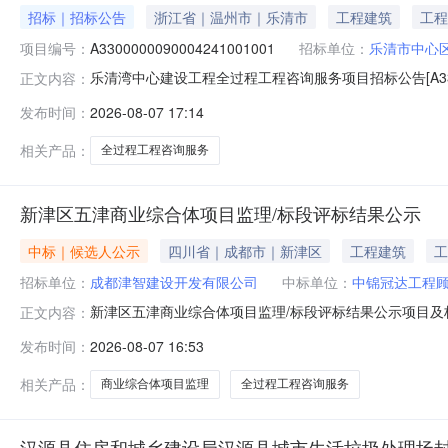
招标｜招标公告
浙江省｜温州市｜乐清市
工程建筑
工程
项目编号：
A3300000090004241001001
招标单位：
乐清市中心
乐清湾中心建设工程全过程工程咨询服务项目招标公告[A330000009
正文内容：
330382-04-01-595712标段（包）名称:乐清湾中心建
发布时间：
2026-08-07 17:14
62537001来源平台:浙江省统一招投标交易平台接收时间:招
相关产品：
全过程工程咨询服务
新津区五津商业综合体项目监理/标段评标结果公示
中标｜候选人公示
四川省｜成都市｜新津区
工程建筑
工
招标单位：
成都津智建设开发有限公司
中标单位：
中锦冠达工程
新津区五津商业综合体项目监理/标段评标结果公示项目及标
正文内容：
构四川顶圣工程项目管理有限公司招标代理机构联系电话028-60
发布时间：
2026-08-07 16:53
08月10日投标最高限价（元）1764864中标候选人
相关产品：
商业综合体项目监理
全过程工程咨询服务
汉源县住房和城乡建设局汉源县城市生活垃圾处理场封