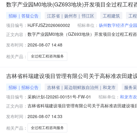
数字产业园M0地块(GZ693地块)开发项目全过程工程
招标｜答疑公告
江苏省｜扬州市｜邗江区
工程建筑
工程
项目编号：
HJFFJSZ2026060002
招标单位：
扬州数字经济产业
数字产业园M0地块（GZ693地块）开发项目全过程工程咨询
正文内容：
园M0地块（GZ693地块）开发项目标段编号：HJFFJSZ
发布时间：
2026-08-07 14:48
建设工程造价咨询有限公司建设单位：扬州数字经济产业园有限
相关产品：
全过程工程咨询服务
吉林省科瑞建设项目管理有限公司关于高标准农田建
招标｜招标公告
吉林省｜延边朝鲜族自治州｜和龙市
服务采
项目编号：
采购计划-[2026]-00151号-FW-01
招标单位：
和龙市农
吉林省科瑞建设项目管理有限公司关于高标准农田建设项
正文内容：
云平台线上获取获取采购文件，并于2026年08月18日15:
发布时间：
2026-08-07 14:33
设项目全过程工程咨询服务采购方式：竞争性磋商预算金额（
额（元
相关产品：
全过程工程咨询服务