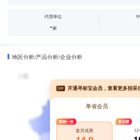
代理单位
-
家
地区分析/产品分析/企业分析
开通寻标宝会员，查看更多招采
VIP
单省会员
限购一次
最划算
1
首月试用
1
14.9