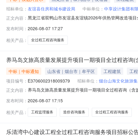
招标单位：
友谊县住房和城乡建设局
中标单位：
中享设计集团有
黑龙江省双鸭山市友谊县友谊镇2026年供热管网改造项
正文内容：
2026年供热管网改造项目全过程工程咨询服务中标候选人
发布时间：
2026-08-07 17:27
共资源交易中心完成。项目的评标工作已经结束，现将中
县联系人：姜峰电话：0469-59
相关产品：
全过程工程咨询服务
养马岛文旅高质量发展提升项目一期项目全过程咨询(
中标｜中标通知
山东省｜烟台市｜牟平区
工程建筑
工程
项目编号：
E3706002318009379
招标单位：
烟台山海文化旅游集
养马岛文旅高质量发展提升项目一期项目全过程咨询（含
正文内容：
段一中标结果公示一、招标项目信息项目名称养马岛文旅高质
发布时间：
2026-08-07 17:15
岛景区建设规模项目位于烟台市养马岛旅游度假区及其后海
客信息服务及智慧导览系统、消
相关产品：
工程监理服务
造价咨询服务
全过程工程咨询服务
乐清湾中心建设工程全过程工程咨询服务项目招标公告[A33000