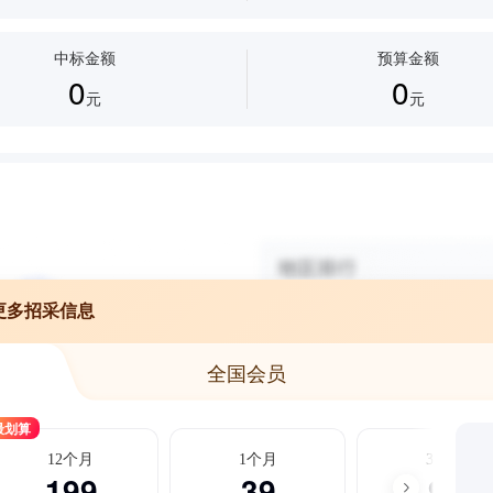
中标金额
预算金额
0
0
元
元
更多招采信息
全国会员
最划算
12个月
1个月
3个月
199
39
99