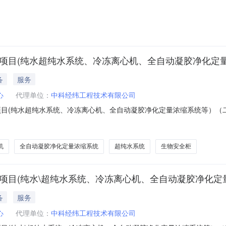
新项目四、合同主体采购人：长春海关技术中心采购方地址：吉林省长春市绿园区
京市怀柔区融城北路10号院1号楼8层822供应商联络电话：159103
新项目(纯水超纯水系统、冷冻离心机、全自动凝胶净化定量
备
服务
心
代理单位：
中科经纬工程技术有限公司
新项目(纯水超纯水系统、冷冻离心机、全自动凝胶净化定量浓缩系统等）
目名称：长春海关技术中心2025年实验室仪器设备更新项目(纯水超纯水系
正事项：采购结果更正内容：原中标结果公告中二标段吉林省领晟商贸有限公司提
机
全自动凝胶净化定量浓缩系统
超纯水系统
生物安全柜
项目(纯水\超纯水系统、冷冻离心机、全自动凝胶净化定量
备
服务
心
代理单位：
中科经纬工程技术有限公司