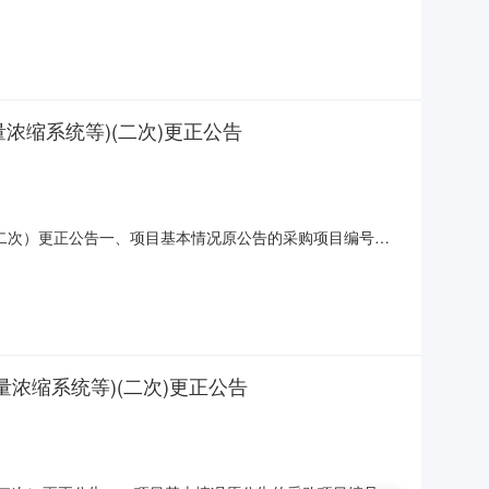
普阳街1301号采购联络人电话：0431-87607128
77250五、合同主要信息标的名称：全自动凝胶净化定量浓
浓缩系统等)(二次)更正公告
（二次）更正公告一、项目基本情况原公告的采购项目编号：
统、冷冻离心机、全自动凝胶净化定量浓缩系统等）（二次）首
供的生物安全柜规格型号为BSC1800-TIA2-W，现变
浓缩系统等)(二次)更正公告