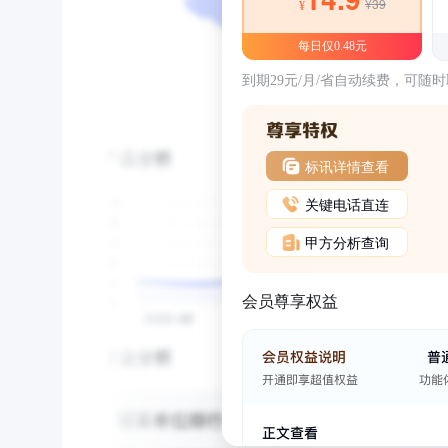
¥39
¥
每日仅0.48元
到期29元/月/省自动续费，可随
标讯详情查看
关键电话直连
甲方分析查询
会员尊享权益