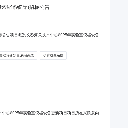
量浓缩系统等)招标公告
标公告项目概况长春海关技术中心2025年实验室仪器设备更
66666@163.com上获取招标文件，并于2025年10
关技术中心2025年实验室仪器设备更新项目(纯水超纯
凝胶净化定量浓缩系统
凝胶成像系统
技术中心2025年实验室仪器设备更新项目项目所在采购意向：
室仪器设备更新项目预算金额：707.000000万元(人民
接测汞仪1台、脂肪测定仪1台、测汞仪1台、酶标仪1台、紫