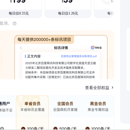
¥
¥
¥
每日仅0.55元
每日仅1.26元
每日仅1.08元
时取消。
查看全部权益