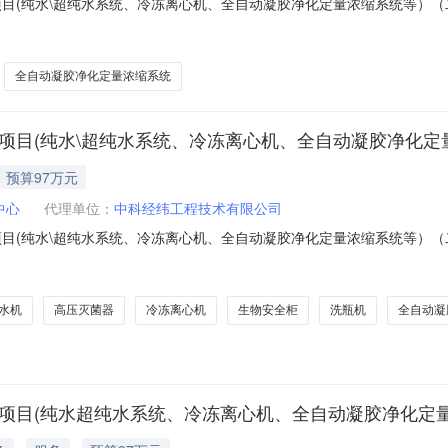
新项目(纯水\超纯水系统、冷冻离心机、全自动凝胶净化定量浓缩系统等）
长春海关技术中心2025年实验室仪器设备更新项目(纯水\超纯水系统、冷
：采购结果更正内容：原中标结果公告中二标段吉林省领晟商贸有限公司提供的生
全自动凝胶净化定量浓缩系统
项目(纯水\超纯水系统、冷冻离心机、全自动凝胶净化定量
预算97万元
中心
代理单位：
中科经纬工程技术有限公司
项目(纯水\超纯水系统、冷冻离心机、全自动凝胶净化定量浓缩系统等）（
机、全自动凝胶净化定量浓缩系统等）招标项目的潜在投标人应在中科经纬工程技
京时间）前递交投标文件。一、项目基本情况项目编号：ZKZB-25
纯水机
高压灭菌器
冷冻离心机
生物安全柜
洗瓶机
全自动凝
新项目(纯水超纯水系统、冷冻离心机、全自动凝胶净化定