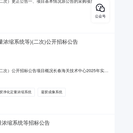
（二次）更正公告一、项目基本情况原公告的采购项目编号：
冻离心机、全自动凝胶净化定量浓缩系统等）（二次）首次公告日
物安全柜规格型号为BSC1800-TIA2-W，现变更规格
公众号
浓缩系统等)(二次)公开招标公告
二次）公开招标公告项目概况长春海关技术中心2025年实验
术有限公司邮箱zkjw666666@163.com获取招标
胶净化定量浓缩系统
凝胶成像系统
量浓缩系统等招标公告