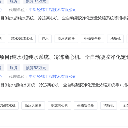
备
服务
预算97万元
心
代理单位：
中科经纬工程技术有限公司
项目(纯水超纯水系统、冷冻离心机、全自动凝胶净化定量浓缩系统等招标
化定量浓缩系统等）（二次）的潜在供应商应在中科经纬工程技术有限公司邮箱
投标文件。一、项目基本情况1.项目编号：ZKZB-2548047（二
机
纯水/超纯水机
纯水
高压灭菌器
生物安全柜
洗瓶机
新项目(纯水\超纯水系统、冷冻离心机、全自动凝胶净化定
备
服务
预算52万元
心
代理单位：
中科经纬工程技术有限公司
项目(纯水\超纯水系统、冷冻离心机、全自动凝胶净化定量浓缩系统等）招
胶净化定量浓缩系统等）招标项目的潜在投标人应在中科经纬工程技术有限公司邮
递交投标文件。一、项目基本情况项目编号：ZKZB-2548047项目名称：长
水/超纯水机
高压灭菌器
冷冻离心机
生物安全柜
洗瓶机
全