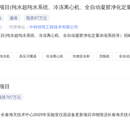
新项目(纯水超纯水系统、冷冻离心机、全自动凝胶净化定
备
服务
预算97万元
心
代理单位：
中科经纬工程技术有限公司
项目(纯水超纯水系统、冷冻离心机、全自动凝胶净化定量浓缩系统等）招
化定量浓缩系统等）的潜在供应商应在中科经纬工程技术有限公司邮箱zkjw6
、项目基本情况1.项目编号：ZKZB-2548047；2.项目名称：长春海
超纯水机
高压灭菌器
冷冻离心机
生物安全柜
洗瓶机
全自动
新项目
预算707万元
向-长春海关技术中心2025年实验室仪器设备更新项目详细情况长春海关
向采购单位：长春海关技术中心采购项目名称：长春海关技术中心2025年实验
购需求概况：红外碳氢仪1台、梯度PCR仪1台、索氏提取仪1台、全自动直