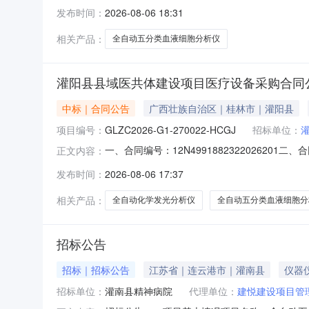
地址：福建省漳州市龙文区明发商业广场26幢10
发布时间：
2026-08-06 18:31
资管理有限公司全自动五分类血液细胞分析仪迈瑞
标准
相关产品：
全自动五分类血液细胞分析仪
灌阳县县域医共体建设项目医疗设备采购合同
中标｜合同公告
广西壮族自治区｜桂林市｜灌阳县
项目编号：
GLZC2026-G1-270022-HCGJ
招标单位：
一、合同编号：12N499188232202620
正文内容：
共体建设项目医疗设备采购五、合同主体采购人（
发布时间：
2026-08-06 17:37
责任公司地址：桂林市七星区国家高新信息产业园D
相关产品：
全自动化学发光分析仪
全自动五分类血液细胞分
招标公告
招标｜招标公告
江苏省｜连云港市｜灌南县
仪器
招标单位：
灌南县精神病院
代理单位：
建悦建设项目管