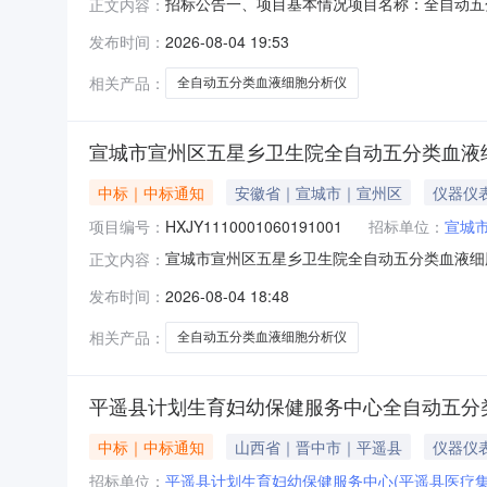
招标公告一、项目基本情况项目名称：全自动五
正文内容：
析仪，详见第四章项目需求。对项目需求、评审
发布时间：
2026-08-04 19:53
资格要求1.满足《中华人民共和国政府采购法
报告；（成立不满一年无需提供）；（3
相关产品：
全自动五分类血液细胞分析仪
宣城市宣州区五星乡卫生院全自动五分类血液细
中标｜中标通知
安徽省｜宣城市｜宣州区
仪器仪
项目编号：
HXJY1110001060191001
招标单位：
宣城
宣城市宣州区五星乡卫生院全自动五分类血液细胞分
正文内容：
动五分类血液细胞分析仪采购项目（二次）三、
发布时间：
2026-08-04 18:48
额：138000.00元四、代理服务收费标准及
发布之日起1
相关产品：
全自动五分类血液细胞分析仪
平遥县计划生育妇幼保健服务中心全自动五分
中标｜中标通知
山西省｜晋中市｜平遥县
仪器仪
招标单位：
平遥县计划生育妇幼保健服务中心(平遥县医疗