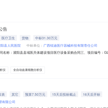
05-1007号中标（成交）金额：91600.00元四、主要标的信息序号
BC-5395CRP一批五、评审专家名单：张扬汉、黄建栋、陈书琴（
公告
医疗卫生
货物
中标31.30万元
灌阳县人民医院
中标单位：
广西锐迪医疗器械科技有限责任公司
1二、合同名称：灌阳县县域医共体建设项目医疗设备采购合同三、项目编号：GLZC
甲方）：灌阳县人民医院地址：灌阳县灌阳镇灌江中路6号联系方式：0773
-9号301联系方式：13978396152六、合同主体信息1.主要标的
析仪
全自动血液细胞分析仪
仪表
其它
预算7.50万元
15天后投标截止
16天后开标
理有限公司