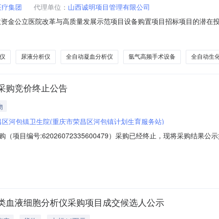
医疗集团
代理单位：
山西诚明项目管理有限公司
政资金公立医院改革与高质量发展示范项目设备购置项目招标项目的潜在投
件。一、项目基本情况项目编号：1402242026AGK00059项目名称：
86600最高限价（元）：1386600采购需求：标项名称:山西省灵丘
仪
尿液分析仪
全自动凝血分析仪
氩气高频手术设备
全自动生
采购竞价终止公告
物
昌区河包镇卫生院(重庆市荣昌区河包镇计划生育服务站)
项目编号:62026072335600479）采购已经终止，现将采购结
5600479项目联系人：吕运河项目联系电话：15123979057项目所在
07-3011:00二、采购单位信息采购单位名称：重庆市荣昌区河包镇卫生院采购单
类血液细胞分析仪采购项目成交候选人公示