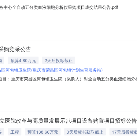
中心全自动五分类血液细胞分析仪采购项目成交结果公告.pdf
采购竞采公告
物
预算4.80万元
2天后投标截止
昌区河包镇卫生院(重庆市荣昌区河包镇计划生育服务站)
）自行组织项目：重庆市荣昌区河包镇卫生院（采购人）对全自动五分类血液细
跃报价。一、采购项目名称及数量（项目总预算：48000元）包1包合计
:全自动五分类血液细胞分析仪36000.001个36000.00商品类目:临
公立医院改革与高质量发展示范项目设备购置项目招标公告
备
工程
预算138.66万元
3天后标书获取截止
17天后投标