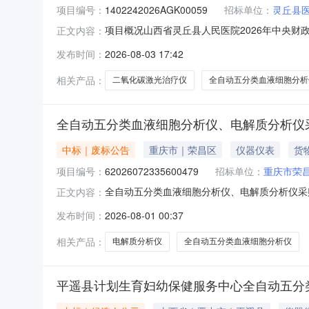
项目编号：
1402242026AGK00059
招标单位：
灵丘县
项目概况山西省灵丘县人民医院2026年中央财
正文内容：
年08月25日09:30（北京时间）前递交投标文
发布时间：
2026-08-03 17:42
量发展示范项目设备购置项目预算金额（元）：13
相关产品：
二氧化碳激光治疗仪
全自动五分类血液细胞分析
全自动五分类血液细胞分析仪、电解质分析仪
中标｜废标公告
重庆市｜荣昌区
仪器仪表
货
项目编号：
62026072335600479
招标单位：
重庆市荣
全自动五分类血液细胞分析仪、电解质分析仪采购（
正文内容：
仪、电解质分析仪采购项目编号：6202607233
发布时间：
2026-08-01 00:37
止时间：2026-07-3009:00-2026-
相关产品：
电解质分析仪
全自动五分类血液细胞分析仪
平遥县计划生育妇幼保健服务中心全自动五分