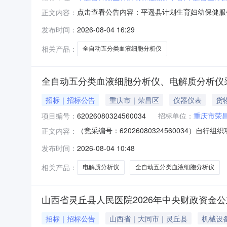
点击查看公告内容：平遥县计划生育妇幼保健服务
正文内容：
发布时间：
2026-08-04 16:29
相关产品：
全自动五分类血液细胞分析仪
全自动五分类血液细胞分析仪、电解质分析仪
招标｜招标公告
重庆市｜荣昌区
仪器仪表
货
项目编号：
62026080324560034
招标单位：
重庆市荣
（竞采编号：62026080324560034
正文内容：
采购，欢迎符合资格要求并有供货能力的供应商踊
发布时间：
2026-08-04 10:48
（元）商品类目:临床诊断实验室自动化系统需求描述
相关产品：
电解质分析仪
全自动五分类血液细胞分析仪
山西省灵丘县人民医院2026年中央财政资金
招标｜招标公告
山西省｜大同市｜灵丘县
机械设