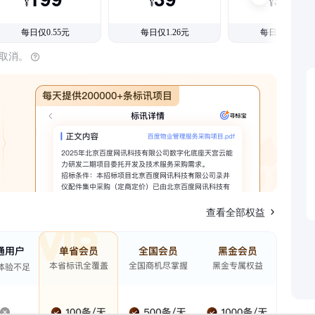
¥
¥
¥
每日仅0.55元
每日仅1.26元
每日仅1.08元
时取消。
查看全部权益