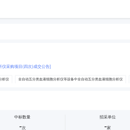
仪采购项目(四次)成交公告]
分析仪
全自动五分类血液细胞分析仪等设备中全自动五分类血液细胞分析仪
全自动血液细胞分析仪五分类
血液细胞五分类全自动血液分析仪
全
中标数量
招采单位
-
-
次
家