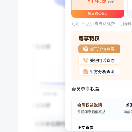
¥39
¥
每日仅0.48元
到期29元/月/省自动续费，可随
标讯详情查看
关键电话直连
甲方分析查询
会员尊享权益