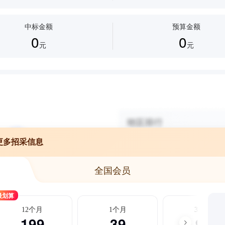
中标金额
预算金额
0
0
元
元
更多招采信息
全国会员
最划算
12个月
1个月
3个月
199
39
99