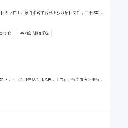
标人应在山西政府采购平台线上获取招标文件，并于2026
山西省灵丘县人民医院2026年中央财政资金公立医院改革与高质
县人民医院2026年中央财政资金公立医院改革与高质量发展
化分析仪
4K内窥镜摄像系统
果公示如下：一、项目信息项目名称：全自动五分类血液细胞分析
行政区划编码：500153项目所在行政区划名称：荣昌区报价起
位地址：重庆市荣昌区重庆市荣昌