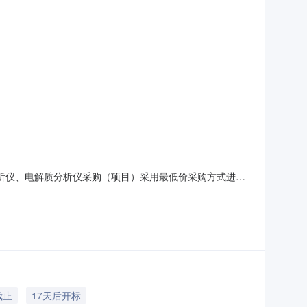
胞分析仪、电解质分析仪采购（项目）采用最低价采购方式进行
：48000元采购目录/需求描述采购预算（元）数量小计
床诊断实验室自动化系统需求描述:电解质分析仪12000.0
截止
17天后开标