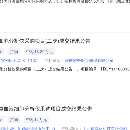
分类血液细胞分析仪采购方式：公开招标预算金额:7.5万元，报价超出
因素和评审标准部分的询问、质疑请与采购人联系，由采购人负责答复。
》第二十二条规定，并提供下列材料：（1）法人或者其他组织的营业执照
胞分析仪采购项目(二次)成交结果公告
表
货物
中标13.80万元
市宣州区五星乡卫生院
中标单位：
宣城宏奇医疗器械有限公司
析仪采购项目（二次）成交结果公告一、项目编号：HXJY11100010
成交信息：供应商名称：宣城宏奇医疗器械有限公司供应商地址：安徽省宣
金额：1.代理服务收费标准：详见采购文件供应商须知前附表代理服务费收取
类血液细胞分析仪采购项目成交结果公告
表
货物
中标14万元
集团计划生育妇幼保健服务中心)
中标单位：
山西福康达科技有限公司