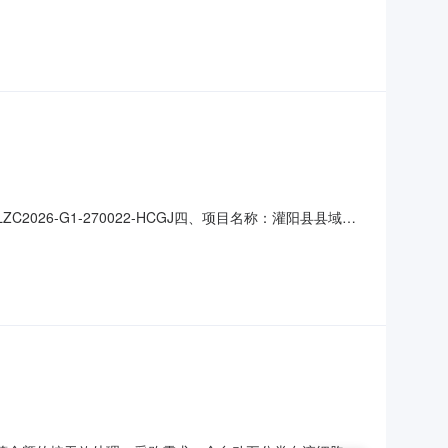
供应商名称货物名称货物品牌货物型号货物数量1福建康龙医疗投
采购人代表）六、代理服务收费标准及金额：本项目代理费收费
2026-G1-270022-HCGJ四、项目名称：灌阳县县域医
-4217998供应商（乙方）：广西锐迪医疗器械科技有限
信息：主要标的名称：全自动五分类血液细胞