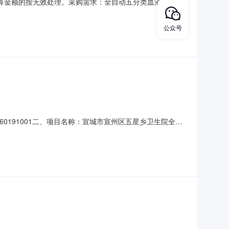
预算金额的按无效处理。采购需求：全自动五分类血液细胞分
服务期限：20天。本项目不接受联合体投标。二、申请人的
等证明文件，自然人的身份证明；（2）上一年度的财务状况
公众号
60191001二、项目名称：宣城市宣州区五星乡卫生院全自
城市宣州区双桥街道阳德路以南爱家华城29幢4号成交金
标准和收取方式。2.金额：3000元五、公告期限：自本公告