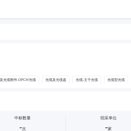
及光缆附件-OPGW光缆
光缆及光缆盘
光缆-主干光缆
光缆型光缆
中标数量
招采单位
-
-
次
家