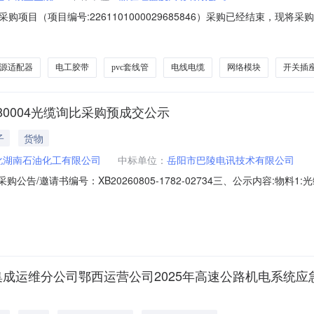
项目（项目编号:2261101000029685846）采购已经结束，现
:2261101000029685846项目联系人:阿依左拉·艾海提项目联系电
划名称:新疆维吾尔自治区喀什地区喀什市报价起止时间:-二、采购单位信息
源适配器
电工胶带
pvc套线管
电线电缆
网络模块
开关插
80004光缆询比采购预成交公示
子
货物
化湖南石油化工有限公司
中标单位：
岳阳市巴陵电讯技术有限公司
告/邀请书编号：XB20260805-1782-02734三、公示内容:物料1:光缆
公司预成交供应商4/42026-09-30物料2:光缆\GYFTZY-4单模
物料3:光缆\GYXTW-8B1.3序号供应商名称候选供应商已报物料交货
集成运维分公司鄂西运营公司2025年高速公路机电系统