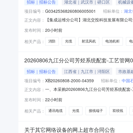
招标｜招标公告
湖北省｜武汉市｜硚口区
机械设
项目编号：
G03425368260806005001
招标单位：
湖北
【集成运维分公司】湖北交投科技发展有限公司集
正文内容：
湖北交投科技发展有限公司集成运维分公司鄂西
发布时间：
20小时前
代理机构”）受湖北交投科技发展有限公司集成运
维修项目监控机通讯设施设
相关产品：
消防
光缆
射流风机
电池机柜
电
20260806九江分公司芳烃系统配套-工艺管网
招标｜招标公告
江西省｜九江市｜浔阳区
市政基
项目编号：
XB20260808-2000-04359
招标单位：
中国
一、本采购20260806九江分公司芳烃系统配
正文内容：
公开邀请供应商参加询比采购活动。二、采购公告编号：
发布时间：
22小时前
\UTP-四对非屏蔽0.1KM2027-05-31九江分公司物
相关产品：
通讯电缆
光缆
接线端子
双绞线
关于其它网络设备的网上超市合同公告