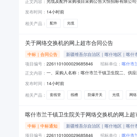
光缆及配件采购项目采购公告天恒招标有限公司受
正文内容：
商前来投标。项目名称：光缆及配件采购项目项目编
发布时间：
14小时前
53393728采购单位联系方式：采购单位：zyc
相关产品：
配件
光缆
关于网络交换机的网上超市合同公告
中标｜合同公告
新疆维吾尔自治区｜喀什地区｜喀什
项目编号：
2261101000029685846
招标单位：
喀什市
一、采购人名称：喀什市兰干镇卫生院二、供应
正文内容：
2261101000029685846五、合同编号：11
发布时间：
14小时前
LinkTL-SF1008台10.00909002烽火室
相关产品：
套线管
线槽
防爆开关
光缆
网络
喀什市兰干镇卫生院关于网络交换机的网上超
中标｜中标通知
新疆维吾尔自治区｜喀什地区｜喀什
项目编号：
2261101000029685846
招标单位：
喀什市