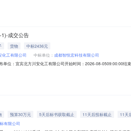
三工程处2026年08月09日11:14:08物资清单物资编码物资描述计量
6-08-0800:00:00080201801631阻燃电缆|ZC-KVVP450/750V|
-1)-成交公告
子
货物
中标2436元
安化工有限公司
中标单位：
成都智悦宏科技有限公司
发布单位：宜宾北方川安化工有限公司开始时间：2026-08-0509:00:00结束
成交单价到货日期制造商/到站地订单号1ODF架、光缆等物资成都智悦
批2436.0(人民币)2026-08-1200:00:00HT126080900011
物
预算30万元
5天后标书获取截止
11天后投标截止
11天
标有限公司