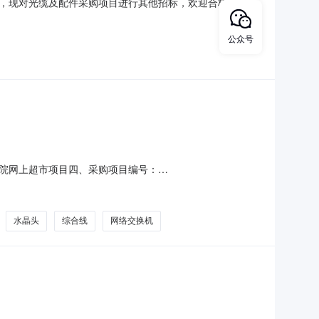
规定，现对光缆及配件采购项目进行其他招标，欢迎合格的供应
帅、王雪梅、徐梓瑶、陈洁、刘戈项目联系电话：010-
134代理机构联系方式：代理机构：天恒招标有限公司代
公众号
院网上超市项目四、采购项目编号：
元)总价(元)1TL-SF1008普联8口千兆网络交换机普联/TP-
工胶带卷30.0051504山泽
水晶头
综合线
网络交换机