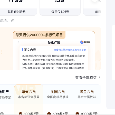
¥
¥
¥
每日仅0.55元
每日仅1.26元
每日仅1.08元
时取消。
查看全部权益