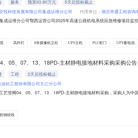
备
服务
预算93.80万元
5天后投标截止
交投科技发展有限公司集成运维分公司
代理单位：
湖北华通工程咨询
成运维分公司鄂西运营公司2025年高速公路机电系统应急维修项目监控机通
运营公司2025年高速公路机电系统应急维修项目监控机通讯设施设备采
维分公司（以下简称“采购人”）的委托，对湖北交投科技发展有限公司集
缆
高杆灯
8米摄像机立柱
UPS主机
PLC柜门
UPS蓄电池
04、05、07、13、18PD-主材静电接地材料采购采购公告
建
工程
2天后投标截止
石油化工股份有限公司九江分公司
套-工艺管网04、05、07、13、18PD-主材静电接地材料采购，采购
XB20260808-2000-04359三、采购范围序号编码物资数量计量单位
装设备项目工厂/23073060093863605接线端子\OT6-10-0.7-紫铜4642
软铜绞线