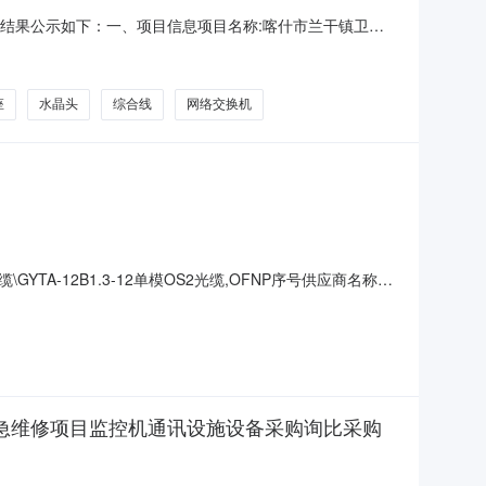
将采购结果公示如下：一、项目信息项目名称:喀什市兰干镇卫生
话:18509988838采购计划文号:采购计划金额（元）:项目
采购单位名称:喀什市兰干镇卫生院采购单
座
水晶头
综合线
网络交换机
\GYTA-12B1.3-12单模OS2光缆,OFNP序号供应商名称候
B1.3序号供应商名称候选供应商已报物料交货时间1岳阳市巴陵电
应急维修项目监控机通讯设施设备采购询比采购