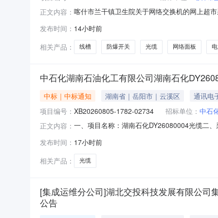
喀什市兰干镇卫生院关于网络交换机的网上超市采购
正文内容：
院关于网络交换机的网上超市采购项目采购项目项目编号
发布时间：
14小时前
所在行政区划编码:653101项目所在行政区
相关产品：
线槽
防爆开关
光缆
网络面板
电
中石化湖南石油化工有限公司湖南石化DY260
中标｜中标通知
湖南省｜岳阳市｜云溪区
通讯电
项目编号：
XB20260805-1782-02734
招标单位：
中石
一、项目名称：湖南石化DY26080004光缆二、采购公
正文内容：
选供应商已报物料交货时间1岳阳市巴陵电讯技术有限
发布时间：
17小时前
讯技术有限公司预成交供应商4/42026-10-21
相关产品：
光缆
[集成运维分公司]湖北交投科技发展有限公司
公告