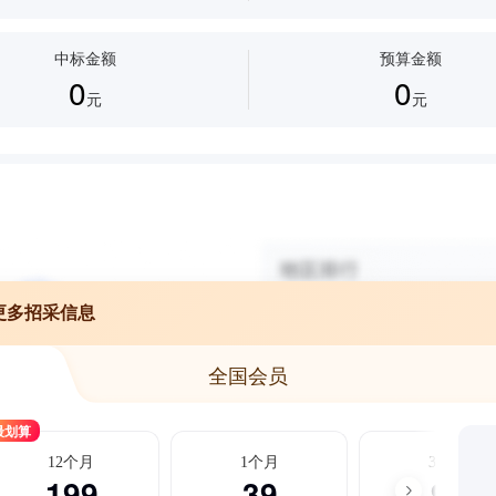
中标金额
预算金额
0
0
元
元
更多招采信息
全国会员
最划算
12个月
1个月
3个月
199
39
99