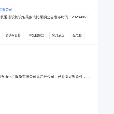
有限公司
讯设施设备采购询比采购公告发布时间：2026-08-08
购询比采购公告湖北华通工程咨询有限公司（以下简称“采购
成运维分公司鄂西运营公司2025年高速公路机电系统应急
玻璃钢管箱
声光报警器
雾灯底座
配电箱
人为中国石油化工股份有限公司九江分公司，已具备采购条件，现
交货时间交货地点13043080089951888六类双绞线