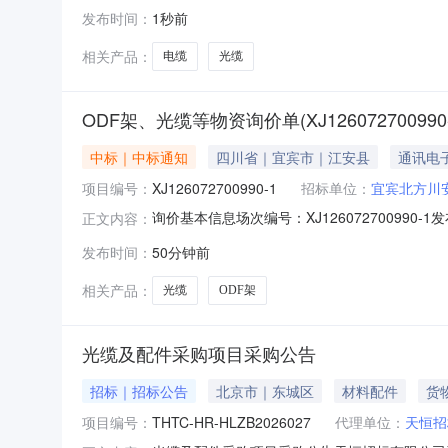
后确定特此公告。采购单位：中煤第五建设有限公司第
发布时间：
1秒前
缆|RVVP10*0.75220V|10×0.75米1100.013202
相关产品：
电缆
光缆
ODF架、光缆等物资询价单(XJ126072700990
中标｜中标通知
四川省｜宜宾市｜江安县
通讯电
项目编号：
XJ126072700990-1
招标单位：
宜宾北方川
询价基本信息场次编号：XJ126072700990-1
正文内容：
号商品名称供应商名称规格数量供应量成交数量
发布时间：
50分钟前
2、技术参数不详请联系：陈利135507139071.0批1.0
相关产品：
光缆
ODF架
光缆及配件采购项目采购公告
招标｜招标公告
北京市｜东城区
材料配件
货
项目编号：
THTC-HR-HLZB2026027
代理单位：
天恒招