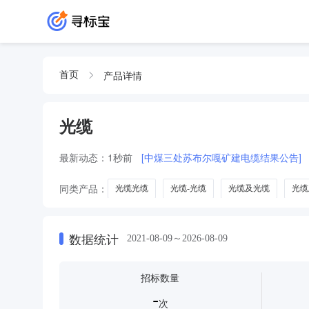
产品详情
首页
光缆
最新动态：
1秒前
[中煤三处苏布尔嘎矿建电缆结果公告]
同类产品：
光缆光缆
光缆-光缆
光缆及光缆
光缆
光缆接头盒
光纤连接器
数据统计
2021-08-09～2026-08-09
招标数量
-
次