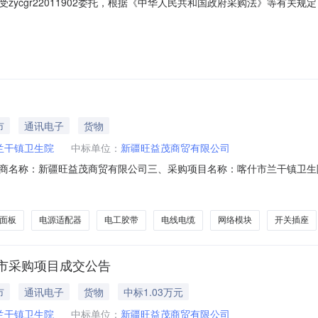
zycgr22011902委托，根据《中华人民共和国政府采购法》等有关
号：THTC-HR-HLZB2026027项目联系方式：项目联系人：刘清
gr22011902采购单位地址：/采购单位联系方式：李老师010-57305
市
通讯电子
货物
兰干镇卫生院
中标单位：
新疆旺益茂商贸有限公司
商名称：新疆旺益茂商贸有限公司三、采购项目名称：喀什市兰干镇卫生
N45806380420268401六、合同内容：序号标项名称规格型号单位数量单价(
外铠装千兆多模光缆光纤电缆烽火光缆米245.0049803正泰电工胶带正泰/CHNT电
面板
电源适配器
电工胶带
电线电缆
网络模块
开关插座
市采购项目成交公告
市
通讯电子
货物
中标1.03万元
兰干镇卫生院
中标单位：
新疆旺益茂商贸有限公司