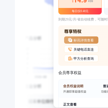
¥39
¥
每日仅0.48元
到期29元/月/省自动续费，可随
标讯详情查看
关键电话直连
甲方分析查询
会员尊享权益