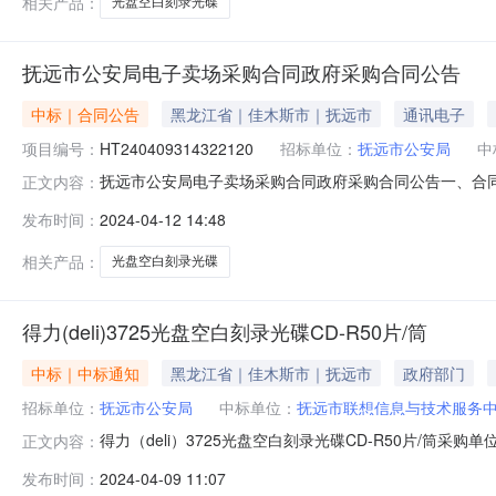
相关产品：
光盘空白刻录光碟
抚远市公安局电子卖场采购合同政府采购合同公告
中标｜合同公告
黑龙江省｜佳木斯市｜抚远市
通讯电子
项目编号：
HT240409314322120
招标单位：
抚远市公安局
中
抚远市公安局电子卖场采购合同政府采购合同公告一、合同编号：H
正文内容：
龙江政府采购电子卖场采购合同DD24040911542120_
发布时间：
2024-04-12 14:48
供应商(乙方)：抚远市联想信息与技术服务中心地址：正阳路
相关产品：
光盘空白刻录光碟
得力(deli)3725光盘空白刻录光碟CD-R50片/筒
中标｜中标通知
黑龙江省｜佳木斯市｜抚远市
政府部门
招标单位：
抚远市公安局
中标单位：
抚远市联想信息与技术服务
得力（deli）3725光盘空白刻录光碟CD-R50片/筒采购单位
正文内容：
市联想信息与技术服务中心参考链接:历史合同时间:2024-04-0
发布时间：
2024-04-09 11:07