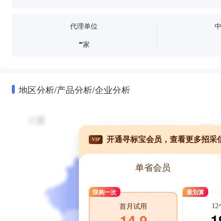
代理单位
-
家
地区分析/产品分析/企业分析
开通寻标宝会员，查看更多招采
VIP
单省会员
限购一次
最划算
1
首月试用
1
14.9