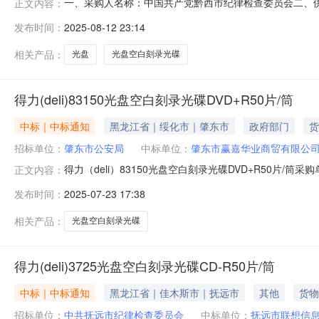
一、采购人名称：中国共产党黔西市纪律检查委员会二、
正文内容：
编号：2501351000000733316五、合同编号：52058
发布时间：
2025-08-12 23:14
光碟DVD-R50片/筒得力/deli3724,张1000.001.616
相关产品：
光盘
光盘空白刻录光碟
得力(deli)83150光盘空白刻录光碟DVD+R50片/筒
中标｜中标通知
黑龙江省｜绥化市｜肇东市
政府部门
货
招标单位：
肇东市公安局
中标单位：
肇东市赢嘉华业商贸有限公
得力（deli）83150光盘空白刻录光碟DVD+R50片/筒采购
正文内容：
市赢嘉华业商贸有限公司参考链接:https://item.jd.com/1000305
发布时间：
2025-07-23 17:38
相关产品：
光盘空白刻录光碟
得力(deli)3725光盘空白刻录光碟CD-R50片/筒
中标｜中标通知
黑龙江省｜佳木斯市｜抚远市
其他
货物
招标单位：
中共抚远市纪律检查委员会
中标单位：
抚远市联想信