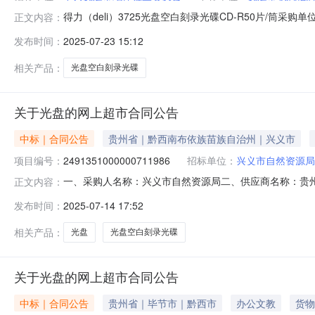
得力（deli）3725光盘空白刻录光碟CD-R50片/筒采购单位
正文内容：
商名称:抚远市联想信息与技术服务中心参考链接:历史合同时间:202
发布时间：
2025-07-23 15:12
相关产品：
光盘空白刻录光碟
关于光盘的网上超市合同公告
中标｜合同公告
贵州省｜黔西南布依族苗族自治州｜兴义市
项目编号：
2491351000000711986
招标单位：
兴义市自然资源局
一、采购人名称：兴义市自然资源局二、供应商名称：贵
正文内容：
2491351000000711986五、合同编号：52230125
发布时间：
2025-07-14 17:52
R50片/盒得力/deli3725,盒2.001082162得力3724（del
相关产品：
光盘
光盘空白刻录光碟
关于光盘的网上超市合同公告
中标｜合同公告
贵州省｜毕节市｜黔西市
办公文教
货物