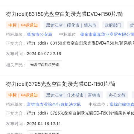
得力(deli)83150光盘空白刻录光碟DVD+R50片/筒
中标｜中标通知
黑龙江省｜绥化市｜肇东市
政府部门
货
招标单位：
肇东市公安局
中标单位：
肇东市赢嘉华业商贸有限公
得力（deli）83150光盘空白刻录光碟DVD+R50片/筒采购
正文内容：
市赢嘉华业商贸有限公司参考链接:https://item.jd.com/1000305
发布时间：
2024-05-07 22:16
相关产品：
光盘空白刻录光碟
得力(deli)3725光盘空白刻录光碟CD-R50片/筒
中标｜中标通知
黑龙江省｜佳木斯市｜富锦市
办公文教
招标单位：
富锦市农业综合行政执法大队
中标单位：
富锦市翰德
得力（deli）3725光盘空白刻录光碟CD-R50片/筒采购单位
正文内容：
应商名称:富锦市翰德森办公用品商行参考链接:https://item.jd.com
发布时间：
2024-04-18 12:11