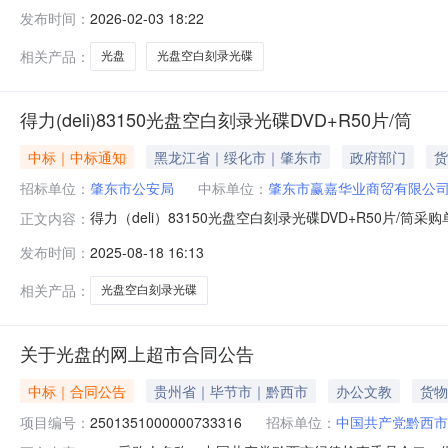
编号：2501351000000920655五、合同编号：52058
发布时间：
2026-02-03 18:22
光碟DVD-R50片/筒得力/deli3724,张30.008024002
相关产品：
光盘
光盘空白刻录光碟
得力(deli)83150光盘空白刻录光碟DVD+R50片/筒
中标｜中标通知
黑龙江省｜绥化市｜肇东市
政府部门
货
招标单位：
肇东市公安局
中标单位：
肇东市赢嘉华业商贸有限公
得力（deli）83150光盘空白刻录光碟DVD+R50片/筒采购
正文内容：
市赢嘉华业商贸有限公司参考链接:https://item.jd.com/1000305
发布时间：
2025-08-18 16:13
相关产品：
光盘空白刻录光碟
关于光盘的网上超市合同公告
中标｜合同公告
贵州省｜毕节市｜黔西市
办公文教
货物
项目编号：
2501351000000733316
招标单位：
中国共产党黔西市