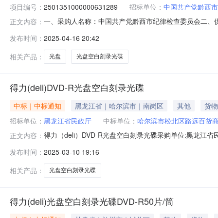
项目编号：
2501351000000631289
招标单位：
中国共产党黔西市
一、采购人名称：中国共产党黔西市纪律检查委员会二、
正文内容：
编号：2501351000000631289五、合同编号：52058
发布时间：
2025-04-16 20:42
光碟DVD-R50片/筒得力/deli3724,张100.001.6160
相关产品：
光盘
光盘空白刻录光碟
得力(deli)DVD-R光盘空白刻录光碟
中标｜中标通知
黑龙江省｜哈尔滨市｜南岗区
其他
货物
招标单位：
黑龙江省民政厅
中标单位：
哈尔滨市松北区路远百货
得力（deli）DVD-R光盘空白刻录光碟采购单位:黑龙江省民政
正文内容：
区路远百货商行参考链接:https://item.jd.com/100045345140
发布时间：
2025-03-10 19:16
相关产品：
光盘空白刻录光碟
得力(deli)光盘空白刻录光碟DVD-R50片/筒