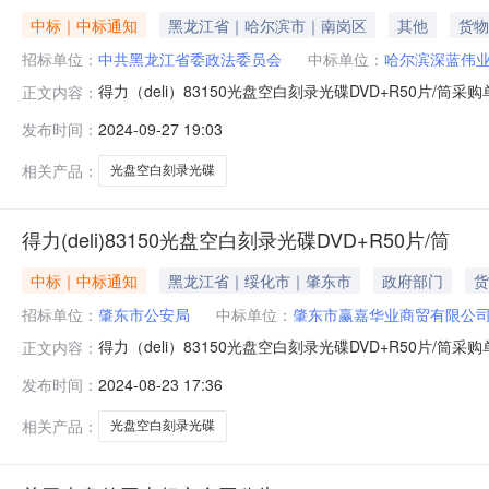
中标｜中标通知
黑龙江省｜哈尔滨市｜南岗区
其他
货物
招标单位：
中共黑龙江省委政法委员会
中标单位：
哈尔滨深蓝伟
得力（deli）83150光盘空白刻录光碟DVD+R50片/筒采
正文内容：
额:29997.00供应商名称:哈尔滨深蓝伟业科技开发有限公司参考链接:http
发布时间：
2024-09-27 19:03
相关产品：
光盘空白刻录光碟
得力(deli)83150光盘空白刻录光碟DVD+R50片/筒
中标｜中标通知
黑龙江省｜绥化市｜肇东市
政府部门
货
招标单位：
肇东市公安局
中标单位：
肇东市赢嘉华业商贸有限公
得力（deli）83150光盘空白刻录光碟DVD+R50片/筒采购
正文内容：
市赢嘉华业商贸有限公司参考链接:https://item.jd.com/1000305
发布时间：
2024-08-23 17:36
相关产品：
光盘空白刻录光碟