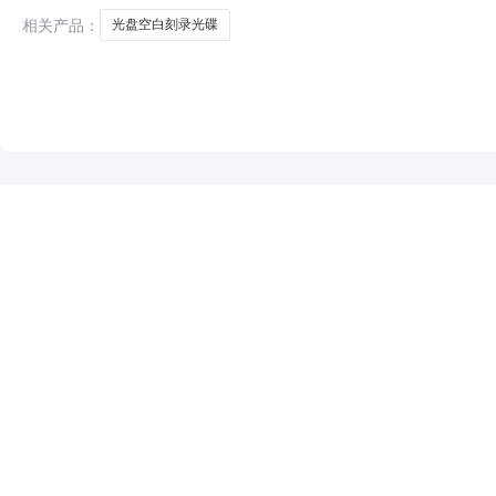
相关产品：
光盘空白刻录光碟
NEW
HOT
5折起
暂时没有搜索结果…