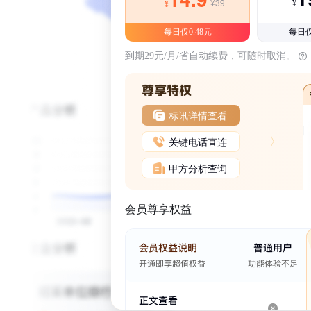
¥39
¥
¥
每日仅0.48元
每日仅
到期29元/月/省自动续费，可随时取消。
标讯详情查看
关键电话直连
甲方分析查询
会员尊享权益