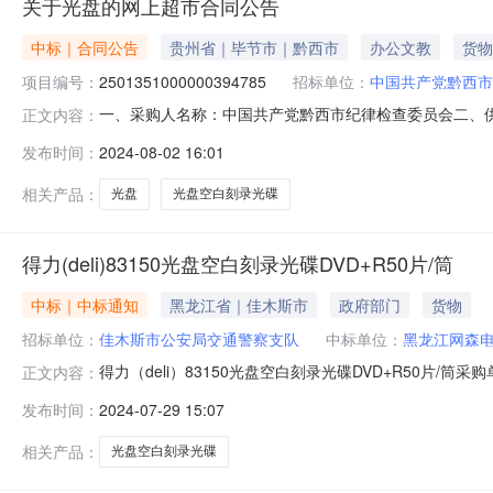
关于光盘的网上超市合同公告
中标｜合同公告
贵州省｜毕节市｜黔西市
办公文教
货物
项目编号：
2501351000000394785
招标单位：
中国共产党黔西市
一、采购人名称：中国共产党黔西市纪律检查委员会二、
正文内容：
编号：2501351000000394785五、合同编号：52058
发布时间：
2024-08-02 16:01
光碟DVD-R50片/筒得力/deli3724,张900.001.6144
相关产品：
光盘
光盘空白刻录光碟
得力(deli)83150光盘空白刻录光碟DVD+R50片/筒
中标｜中标通知
黑龙江省｜佳木斯市
政府部门
货物
招标单位：
佳木斯市公安局交通警察支队
中标单位：
黑龙江网森
得力（deli）83150光盘空白刻录光碟DVD+R50片/筒采
正文内容：
额:2480.00供应商名称:黑龙江网森电子科技有限公司参考链接:https:/
发布时间：
2024-07-29 15:07
相关产品：
光盘空白刻录光碟