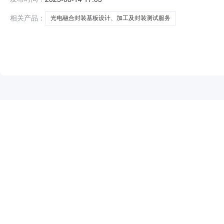
货期外贸代理费核算(若为进口采购)1.4万USD以下：3500元；［
相关产品：
光电融合封装基板设计、加工及封装测试服务
NEW
HOT
5折起
暂时没有搜索结果…