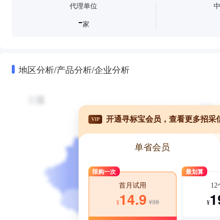
代理单位
-
家
地区分析/产品分析/企业分析
开通寻标宝会员，查看更多招采
VIP
单省会员
限购一次
最划算
1
首月试用
1
14.9
¥39
¥
¥