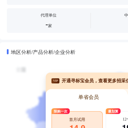
代理单位
-
家
地区分析/产品分析/企业分析
开通寻标宝会员，查看更多招采
VIP
单省会员
限购一次
最划算
1
首月试用
1
14.9