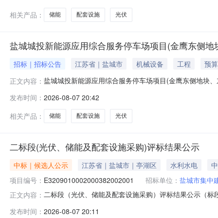
相关产品：
储能
配套设施
光伏
盐城城投新能源应用综合服务停车场项目(金鹰东侧地块
招标｜招标公告
江苏省｜盐城市
机械设备
工程
预算
盐城城投新能源应用综合服务停车场项目(金鹰东侧地块、东闸
正文内容：
信息来源：江苏省份：江苏省文件编号投标资格投标文件递
发布时间：
2026-08-07 20:42
5,840,609.32元人民币评标办法经评审的最低投
递交时间
相关产品：
储能
配套设施
光伏
二标段(光伏、储能及配套设施采购)评标结果公示
中标｜候选人公示
江苏省｜盐城市｜亭湖区
水利水电
中
项目编号：
E3209010002000382002001
招标单位：
盐城市集中
二标段（光伏、储能及配套设施采购）评标结果公示（标段编号
正文内容：
建设管理有限公司的二标段（光伏、储能及配套设施采购
发布时间：
2026-08-07 20:11
评标情况1、中标候选人基本情况排名中标候选人名称投标总