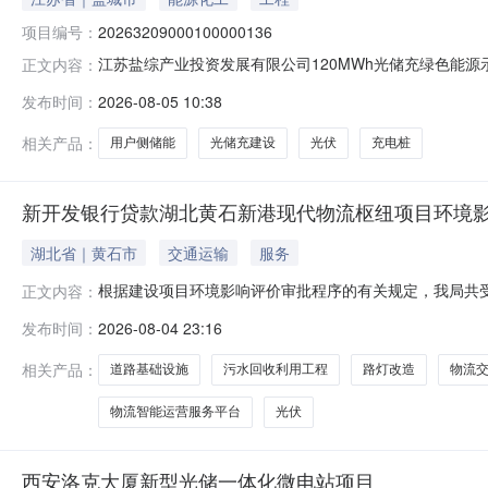
项目编号：
20263209000100000136
江苏盐综产业投资发展有限公司120MWh光储充绿色能源示
正文内容：
源示范项目建设地点江苏省盐城市经济技术开发区希望大道南
发布时间：
2026-08-05 10:38
限公司法定代表人董正霞联系人冯启平联系电话137****858
相关产品：
用户侧储能
光储充建设
光伏
充电桩
新开发银行贷款湖北黄石新港现代物流枢纽项目环境
湖北省｜黄石市
交通运输
服务
根据建设项目环境影响评价审批程序的有关规定，我局共受理
正文内容：
址：湖北省黄石市开发区.铁山区金山街办园博大道289号
发布时间：
2026-08-04 23:16
黄石市黄石新港（物流）工业园区建设单位：黄石市城市
项1物流基础设施共有1
相关产品：
道路基础设施
污水回收利用工程
路灯改造
物流
物流智能运营服务平台
光伏
西安洛克大厦新型光储一体化微电站项目