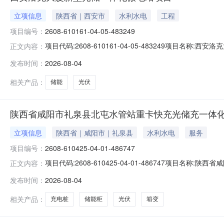
立项信息
陕西省｜西安市
水利水电
工程
项目编号：
2608-610161-04-05-483249
项目代码:2608-610161-04-05-483249项目
正文内容：
项目所属行业:电力、热力、燃气及水生产和供应业-电力、热力
发布时间：
2026-08-04
通过建设规模及内容:拟建设项目中光伏规模约为88.32kW，
相关产品：
储能
光伏
陕西省咸阳市礼泉县北屯水管站重卡快充光储充一体
立项信息
陕西省｜咸阳市｜礼泉县
水利水电
服务
项目编号：
2608-610425-04-01-486747
项目代码:2608-610425-04-01-486747项
正文内容：
市礼泉县关中环线赵家岩村北屯水管站内申报单位经济类型:
发布时间：
2026-08-04
元）建设性质:新建计划开工时间:202609审核状态:备案已撤
相关产品：
充电桩
储能柜
光伏
箱变