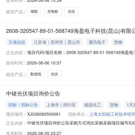
2026-08-06 10:59
相关产品：
储能
充电桩
光伏
2608-320547-89-01-568749海盈电子科技(
立项信息
江苏省｜苏州市｜昆山市
通讯电子
货物
项目代码/项目名称：2608-320547-89-01-5
正文内容：
旅度审备〔2026〕130号备案时间：2026-08-06
发布时间：
2026-08-06 10:37
相关产品：
数据线
光伏
中锗光伏项目询价公告
招标｜招标公告
上海市｜闵行区
能源化工
货物
1天
项目编号：
XJ026080500661
招标单位：
上海太阳能工程技术研
中锗光伏项目询价公告采购方式询比采购采购项目编号XJ0
正文内容：
中已有报价0家剩余天数4天报价起止时间2026-08-0516:
发布时间：
2026-08-05 23:27