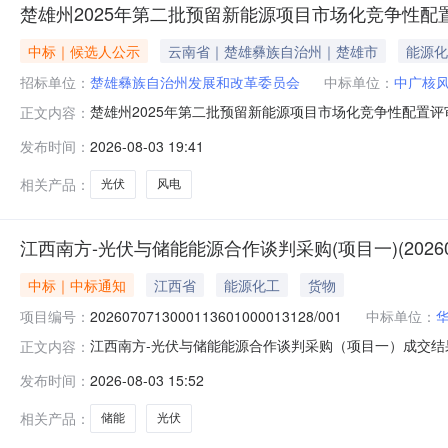
楚雄州2025年第二批预留新能源项目市场化竞争性配
中标｜候选人公示
云南省｜楚雄彝族自治州｜楚雄市
能源化
招标单位：
楚雄彝族自治州发展和改革委员会
中标单位：
中广核
楚雄州2025年第二批预留新能源项目市场化竞争性配置
正文内容：
发布时间：
2026-08-03 19:41
相关产品：
光伏
风电
江西南方-光伏与储能能源合作谈判采购(项目一)(202607071
中标｜中标通知
江西省
能源化工
货物
项目编号：
2026070713000113601000013128/001
中标单位：
江西南方-光伏与储能能源合作谈判采购（项目一）成交结果
正文内容：
能源合作谈判采购（项目一）。1.3采购方式：公开谈判。1.4采购类
发布时间：
2026-08-03 15:52
成交无税金额华能江西能源销售有限责任公司2.790000002.
相关产品：
储能
光伏