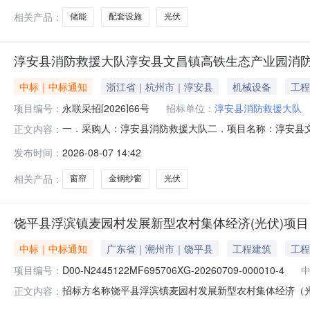
目负责人情况
相关产品：
储能
配套设施
光伏
淳安县消防救援大队淳安县文昌镇高铁生态产业园消防
中标｜中标通知
浙江省｜杭州市｜淳安县
机械设备
工程
项目编号：
永联采招[2026]66号
招标单位：
淳安县消防救援大队
一．采购人：淳安县消防救援大队二．项目名称：淳安县
正文内容：
[2026]66号四．采购组织类型：委托代理五．采购方式
发布时间：
2026-08-07 14:42
元）备注1本项目所需产品（光伏、窗帘、金钢纱窗等）的供
的，可以在中标公示之日起七个
相关产品：
窗帘
金钢纱窗
光伏
饶平县浮滨镇麦园村发展新型农村集体经济(光伏)项目
中标｜中标通知
广东省｜潮州市｜饶平县
工程建筑
工程
项目编号：
D00-N2445122MF695706XG-20260709-000010-4
招标方名称饶平县浮滨镇麦园村发展新型农村集体经济（光
正文内容：
N2445122MF695706XG-20260709-00001