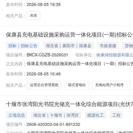
结果公告（中标公告发布时间：2026年08月05日）
发布时间：
2026-08-05 19:39
50022420260701001010101招标公告编号招标
华大工程管理有限公司社会信
相关产品：
光伏
保康县充电基础设施采购运营一体化项目(一期)招标公
招标｜招标公告
湖北省｜襄阳市｜保康县
市政基建
货物
项目编号：
BKCX-CGZB-2026031
招标单位：
保康绿恒能源有限
保康县充电基础设施采购运营一体化项目（一期）招标公告项
正文内容：
备案项目代码：2*05-*20*2*-0*-01-**3**
发布时间：
2026-08-05 16:48
司，招标代理机构为保康楚信工程管理咨询有限公司。项目已
相关产品：
运营后台管理系统
箱式变电站
充电站用户小程序
十堰市张湾阳光书院光储充一体化综合能源项目(光伏780KW
立项信息
湖北省｜十堰市｜张湾区
能源化工
工程
项目编号：
2608-420303-04-01-891232
十堰市张湾阳光书院光储充一体化综合能源项目（光伏780KW
正文内容：