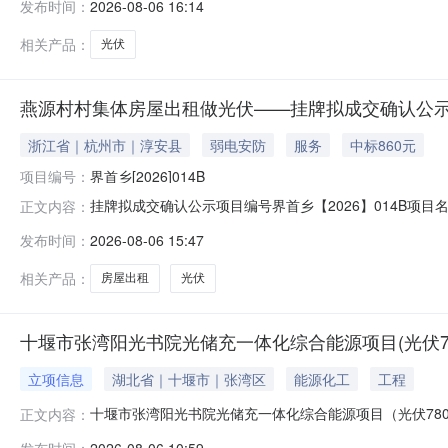
发布时间：
2026-08-06 16:14
466,573.69交易监督管理机构信息名称：饶平县浮滨镇人
相关产品：
光伏
燕源村村集体房屋出租做光伏——挂牌拟成交确认公
浙江省｜杭州市｜淳安县
弱电安防
服务
中标860元
项目编号：
界首乡[2026]014B
挂牌拟成交确认公示项目编号界首乡【2026】014B
正文内容：
话13666645610竞得人名称河南厚德科技有限公司地
发布时间：
2026-08-06 15:47
月6日至2026年8月10日异议、投诉名称（地址）界首乡
期
相关产品：
房屋出租
光伏
十堰市张湾阳光书院光储充一体化综合能源项目(光伏780KW
立项信息
湖北省｜十堰市｜张湾区
能源化工
工程
十堰市张湾阳光书院光储充一体化综合能源项目（光伏780KW
正文内容：
属行政区划:项目所属行业:总投资:建设性质:拟开工时间:
发布时间：