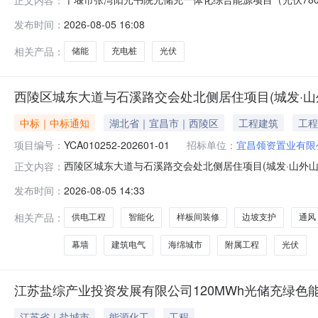
200KW/400KWH+充电桩570kW）建设内容及规
发布时间：
2026-08-05 16:08
992800Wp，交流侧装机容量780kW，配套建设200KW/400
相关产品：
储能
充电桩
光伏
西陵区城东大道与石溪路交会处北侧居住项目(城发·山
中标｜中标通知
湖北省｜宜昌市｜西陵区
工程建筑
工程
项目编号：
YCA010252-202601-01
招标单位：
宜昌领资置业有限
西陵区城东大道与石溪路交会处北侧居住项目(城发·山外山)
正文内容：
限公司建设地点宜昌市西陵区城东大道与石溪路交汇处招标机构:
发布时间：
2026-08-05 14:33
会处北侧居住项目(城发·山外山)施工中标人:武汉博宏
相关产品：
供电工程
智能化
样板间装修
边坡支护
通风
幕墙
建筑电气
海绵城市
附属工程
光伏
江苏盐综产业投资发展有限公司120MWh光储充绿色
江苏省｜盐城市
能源化工
工程