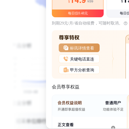
¥39
¥
¥
每日仅0.48元
每日仅
到期29元/月/省自动续费，可随时取消。
标讯详情查看
关键电话直连
甲方分析查询
会员尊享权益