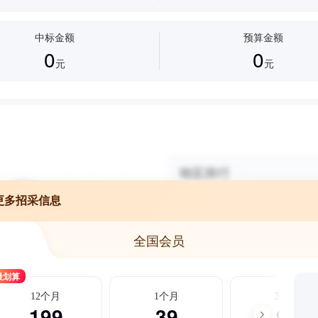
中标金额
预算金额
0
0
元
元
更多招采信息
全国会员
最划算
12个月
1个月
3个月
199
39
99