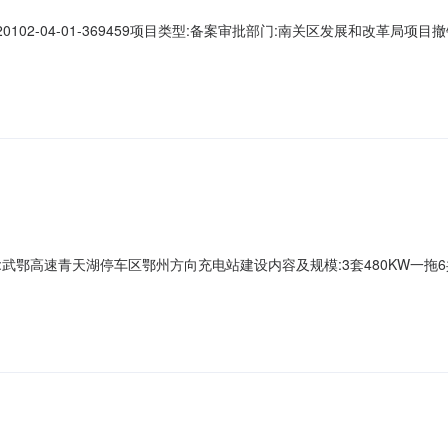
102-04-01-369459项目类型:备案审批部门:南关区发展和改革局项目撤销时
武鄂高速青天湖停车区鄂州方向充电站建设内容及规模:3套480KW一拖6
目代码:2608-420704-04-01-636844项目单位:澜天白云（
/电力总投资:150建设性质:新建拟开工时间:2026-08申报日期:2026-08-