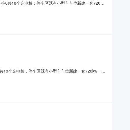
拖6共18个充电桩；停车区既有小型车车位新建一套720kw
云（武汉）智能科技有限公司法人代表姓名:邱玉杰项目单位性质:私营
-08-0515:42
共18个充电桩，停车区既有小型车车位新建一套720kw一拖
武汉）智能科技有限公司法人代表姓名:邱玉杰项目单位性质:私营企业
0515:00:3