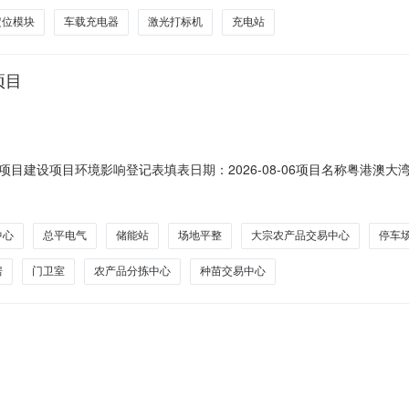
定位模块
车载充电器
激光打标机
充电站
项目
目建设项目环境影响登记表填表日期：2026-08-06项目名称粤港澳
建筑面积（平方米）81230建设单位玉林金茂物流投资有限公司法定代表人
营日期2029-12-20建设性质新建备案依据该项目属于《建设项目环境影
中心
总平电气
储能站
场地平整
大宗农产品交易中心
停车
房
门卫室
农产品分拣中心
种苗交易中心