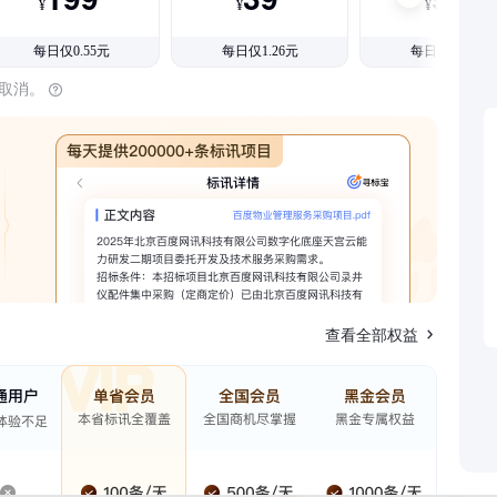
¥
¥
¥
每日仅0.55元
每日仅1.26元
每日仅1.08元
时取消。
查看全部权益