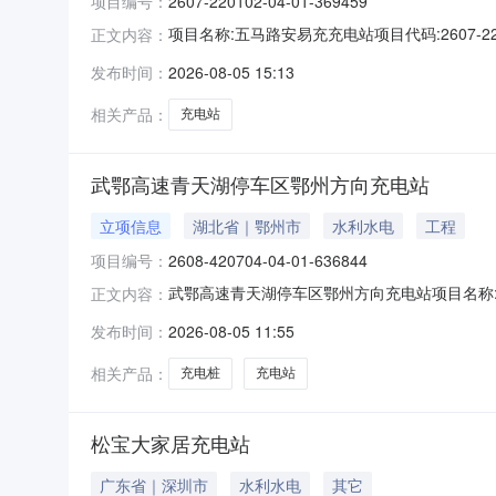
项目编号：
2607-220102-04-01-369459
项目名称:五马路安易充充电站项目代码:2607-220
正文内容：
发布时间：
2026-08-05 15:13
相关产品：
充电站
武鄂高速青天湖停车区鄂州方向充电站
立项信息
湖北省｜鄂州市
水利水电
工程
项目编号：
2608-420704-04-01-636844
武鄂高速青天湖停车区鄂州方向充电站项目名称:
正文内容：
8，8枪快充终端充电站，南区共设26个充电桩终端项
发布时间：
2026-08-05 11:55
所属行政区划:湖北省/鄂州市/鄂城区项目所属行业:能源
相关产品：
充电桩
充电站
松宝大家居充电站
广东省｜深圳市
水利水电
其它