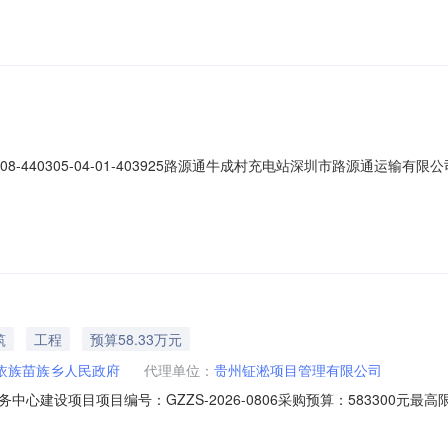
40305-04-01-403925路源通牛成村充电站深圳市路源通运输有限公司备
筑
工程
预算58.33万元
依族苗族乡人民政府
代理单位：
贵州钲淞项目管理有限公司
建设项目项目编号：GZZS-2026-0806采购预算：583300元最
三、其他补充事宜采购预算确定依据：四、项目联系人（公示期限内，优先反馈
860450492、代理机构代理全称：贵州钲淞项目管理有限公司联系人：谢昌