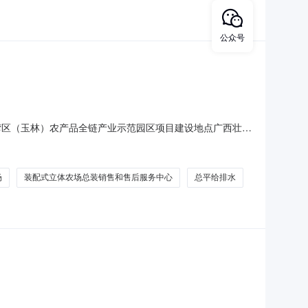
公众号
大湾区（玉林）农产品全链产业示范园区项目建设地点广西壮族
欧健联系人王苑宇联系电话153****6227项目投资(万
响评价分类管理名录》中应当填报环境影响登记表的建设项目，属
场
装配式立体农场总装销售和售后服务中心
总平给排水