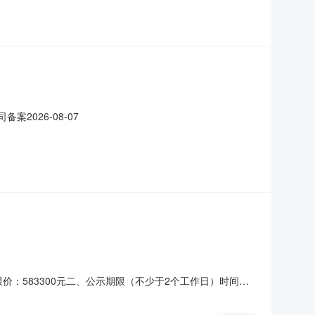
案2026-08-07
高限价：583300元二、公示期限（不少于2个工作日）时间：
给代理机构）1、采购人信息采购单位名称：开阳县南江布依族
友联系方式：0851-88663982五、附件