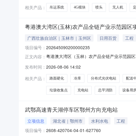
相关产品：
吊运系统
4G模块
喷头
无人机
粤港澳大湾区(玉林)农产品全链产业示范园区
广西壮族自治区｜玉林市｜玉州区
日用百货
工程
项目编号：
202645090200000235
粤港澳大湾区（玉林）农产品全链产业示范园区项
正文内容：
自治区玉林市玉州区茂林镇陂耀社区，玉北大道北侧
发布时间：
2026-08-06 14:02
元)50374环保投资(万元)12拟投入生产运
于
相关产品：
路面硬化
冷库
分布式光伏电站
配送
垃圾收集点
充电站
总平消防
设备用
武鄂高速青天湖停车区鄂州方向充电站
立项信息
湖北省｜鄂州市
水利水电
工程
项目编号：
2608-420704-04-01-627760