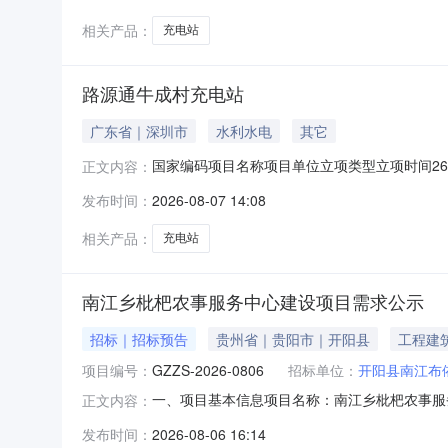
相关产品：
充电站
路源通牛成村充电站
广东省｜深圳市
水利水电
其它
国家编码项目名称项目单位立项类型立项时间2608-4
正文内容：
发布时间：
2026-08-07 14:08
相关产品：
充电站
南江乡枇杷农事服务中心建设项目需求公示
招标｜招标预告
贵州省｜贵阳市｜开阳县
工程建
项目编号：
GZZS-2026-0806
招标单位：
开阳县南江布
一、项目基本信息项目名称：南江乡枇杷农事服务中心
正文内容：
2026年08月06日至2026年08月10日
发布时间：
2026-08-06 16:14
苗族乡人民政府项目联系人：钟济丞联系电话：187