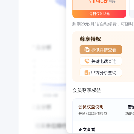
¥39
¥
每日仅0.48元
到期29元/月/省自动续费，可随
标讯详情查看
关键电话直连
甲方分析查询
会员尊享权益