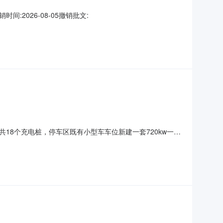
间:2026-08-05撤销批文:
共18个充电桩，停车区既有小型车车位新建一套720kw一拖
武汉）智能科技有限公司法人代表姓名:邱玉杰项目单位性质:私营企业
0510:49:3