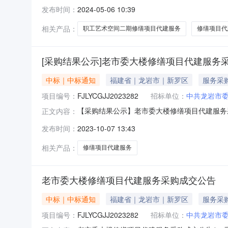
山区金桔路中天金海岸金爵苑48栋2701室获取采购
发布时间：
2024-05-06 10:39
名称：福州工人文化宫职工艺术空间二期修缮项目代
相关产品：
职工艺术空间二期修缮项目代建服务
修缮项目代
[采购结果公示]老市委大楼修缮项目代建服务
中标｜中标通知
福建省｜龙岩市｜新罗区
服务采
项目编号：
FJLYCGJJ2023282
招标单位：
中共龙岩市
【采购结果公示】老市委大楼修缮项目代建服务采购
正文内容：
老干部局联系人：曹先生3、招标代理机构：龙岩市
发布时间：
2023-10-07 13:43
竞价截止时间：2023年9月28日12:005
相关产品：
修缮项目代建服务
老市委大楼修缮项目代建服务采购成交公告
中标｜中标通知
福建省｜龙岩市｜新罗区
服务采
项目编号：
FJLYCGJJ2023282
招标单位：
中共龙岩市