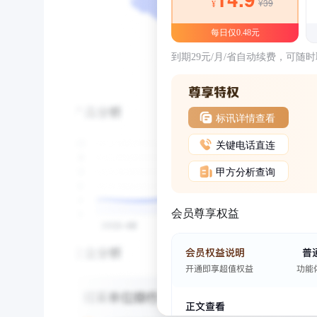
¥39
¥
每日仅0.48元
到期29元/月/省自动续费，可随
标讯详情查看
关键电话直连
甲方分析查询
会员尊享权益