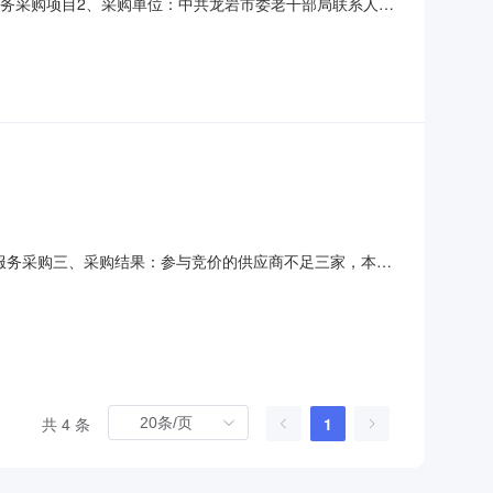
建服务采购项目2、采购单位：中共龙岩市委老干部局联系人：
：李先生电话：0597-29990514、竞价截止时间：
交金额101000元8、本项目招标代理服务费3000元向
代建服务采购三、采购结果：参与竞价的供应商不足三家，本次
单位：中共龙岩市委老干部局2.采购代理机构信息：单位名
西陂街道龙腾社区龙岩大道中388号B1幢八层龙岩市公物采购
共 4 条
1