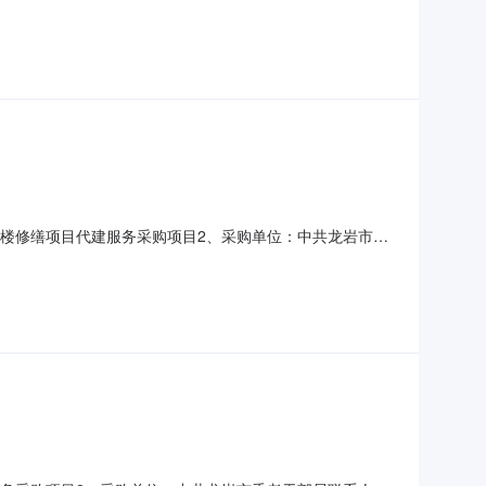
项目基本情况项目编号：2024MJXMGL[CS]-001项目
高限价（如有）：34.649000万元（人民币）采购需求：
委大楼修缮项目代建服务采购项目2、采购单位：中共龙岩市委
块B楼项目联系人：李先生电话：0597-29990514、
宅建设有限公司成交金额101000元8、本项目招标代理服