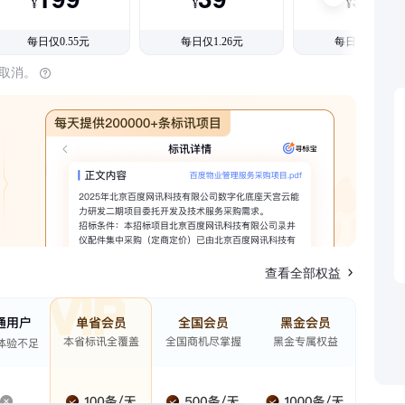
¥
¥
¥
每日仅0.55元
每日仅1.26元
每日仅1.08元
时取消。
查看全部权益