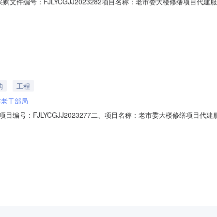
文件编号：FJLYCGJJ2023282项目名称：老市委大楼修缮项目代
有限公司地址：龙岩市新罗区龙岩大道388号万宝广场B地块B楼项目联系人
竞价的供应商均实质性响应竞价文件。成交供应商龙岩市安居住宅建设有限公司成
购
工程
委老干部局
目编号：FJLYCGJJ2023277二、项目名称：老市委大楼修缮项目
起1个工作日五、凡对本次公告内容提出询问，按以下方式联系。1.采购
生联系电话：0597-29990512529019地址：福建省龙岩市新罗区