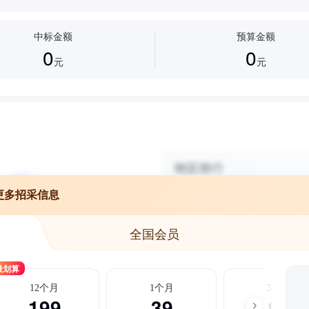
中标金额
预算金额
0
0
元
元
更多招采信息
全国会员
最划算
12个月
1个月
3个月
199
39
99