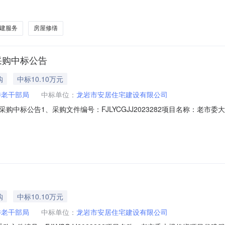
文件，并于2024年05月22日09点00分（北京时间）前提交响应文件。一、
建服务采购方式：竞争性磋商预算金额：34.649000万元（人民币）最
建服务
房屋修缮
采购中标公告
购
中标10.10万元
委老干部局
中标单位：
龙岩市安居住宅建设有限公司
中标公告1、采购文件编号：FJLYCGJJ2023282项目名称：老市
公物采购招标代理有限公司地址：龙岩市新罗区龙岩大道388号万宝广场B地
、竞价结果：参加竞价的供应商均实质性响应竞价文件。成交供应商龙岩市安居住
购
中标10.10万元
委老干部局
中标单位：
龙岩市安居住宅建设有限公司