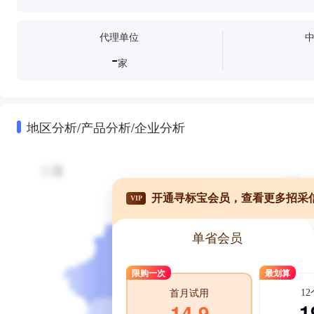
代理单位
-
家
地区分析/产品分析/企业分析
开通寻标宝会员，查看更多招采
VIP
单省会员
限购一次
最划算
1
首月试用
1
14.9