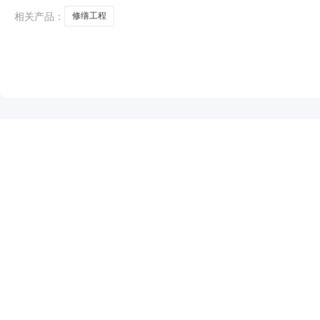
相关产品：
修缮工程
NEW
HOT
5折起
暂时没有搜索结果…