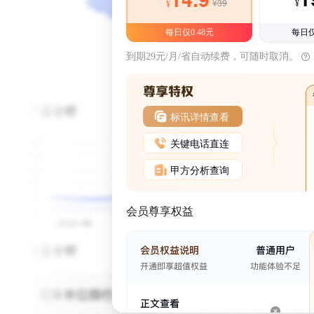
¥39
¥
¥
每日仅0.48元
每日仅
到期29元/月/省自动续费，可随时取消。
标讯详情查看
关键电话直连
甲方分析查询
会员尊享权益