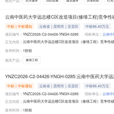
相关产品：
防水服务
消防设施
建筑服务
房屋粉刷
灯具
云南中医药大学远志楼C区改造项目(修缮工程)竞争
中标｜中标通知
云南省｜昆明市｜呈贡区
中标86.40万元
项目编号：
YNZC2026-C2-04426-YNGH-0285
招标单位：
云南中
云南中医药大学远志楼C区改造项目（修缮工程）竞争性磋商成交
正文内容：
（修缮工程）三、中标（成交）信息中标结果：标段供应
发布时间：
1秒前
园广场1栋913磋商报价（元）：864063.58（元）7
学
相关产品：
修缮工程
YNZC2026-C2-04426-YNGH-0285:云南
中标｜中标通知
云南省｜昆明市｜呈贡区
中标86.40万元
项目编号：
YNZC2026-C2-04426-YNGH-0285
招标单位：
云南中
云南中医药大学远志楼C区改造项目（修缮工程）竞争性
正文内容：
大学行政区域省级公告时间2026-08-07本项目招标公告日期
发布时间：
1秒前
及联系方式：项目联系人张育玮、林艳平、张正举、夏伟项目联系