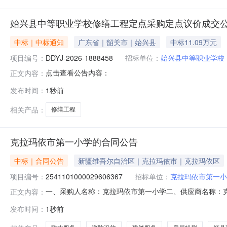
始兴县中等职业学校修缮工程定点采购定点议价成交
中标｜中标通知
广东省｜韶关市｜始兴县
中标11.09万元
项目编号：
DDYJ-2026-1888458
招标单位：
始兴县中等职业学校
点击查看公告内容：
正文内容：
发布时间：
1秒前
相关产品：
修缮工程
克拉玛依市第一小学的合同公告
中标｜合同公告
新疆维吾尔自治区｜克拉玛依市｜克拉玛依区
项目编号：
2541101000029606367
招标单位：
克拉玛依市第一小
一、采购人名称：克拉玛依市第一小学二、供应商名称：
正文内容：
2541101000029606367五、合同编号：11N457
发布时间：
1秒前
施、灯具更换、维修灯管、地砖维修、防水服务、空调保养及
它事项：详见