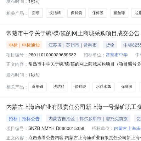
发布时间：
1秒前
话:/采购计划信息：项目所在行政区划编码:320111项
相关产品：
面纸
洗洁精
保鲜袋
保鲜膜
钢丝球
垃
常熟市中学关于碗/碟/筷的网上商城采购项目成交公告
中标｜中标通知
江苏省｜苏州市｜常熟市
货物
中标825
项目编号：
2601101000029659682
招标单位：
常熟市中学
中
常熟市中学关于碗/碟/筷的网上商城采购项目（项目编号:26
正文内容：
商城采购项目项目编号:2601101000029659682
发布时间：
1秒前
价起止时间:-二、采购单位信息采购单位名称:常熟市中学
相关产品：
食用碱
洗洁精
保鲜袋
水舀水瓢
保鲜膜
内蒙古上海庙矿业有限责任公司新上海一号煤矿职工
招标｜招标公告
内蒙古自治区｜鄂尔多斯市｜鄂托克前旗
货
项目编号：
SNZB-NMYH-D0800015358
招标单位：
内蒙古上海庙
点击查看公告内容:内蒙古上海庙矿业有限责任公司新上海一
正文内容：