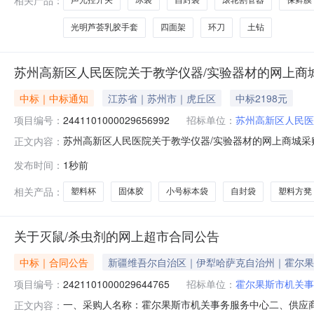
声光控开关
冰袋
自封袋
滚轮割管器
保鲜膜
光明芦荟乳胶手套
四面架
环刀
土钻
苏州高新区人民医院关于教学仪器/实验器材的网上商
中标｜中标通知
江苏省｜苏州市｜虎丘区
中标2198元
项目编号：
2441101000029656992
招标单位：
苏州高新区人民医
苏州高新区人民医院关于教学仪器/实验器材的网上商城采购项
正文内容：
人民医院关于教学仪器/实验器材的网上商城采购项目项目编号:2
发布时间：
1秒前
所在行政区划名称:江苏省苏州市虎丘区报价起止时间:-二
相关产品：
塑料杯
固体胶
小号标本袋
自封袋
塑料方凳
关于灭鼠/杀虫剂的网上超市合同公告
中标｜合同公告
新疆维吾尔自治区｜伊犁哈萨克自治州｜霍尔果
项目编号：
2421101000029644765
招标单位：
霍尔果斯市机关事
一、采购人名称：霍尔果斯市机关事务服务中心二、供应
正文内容：