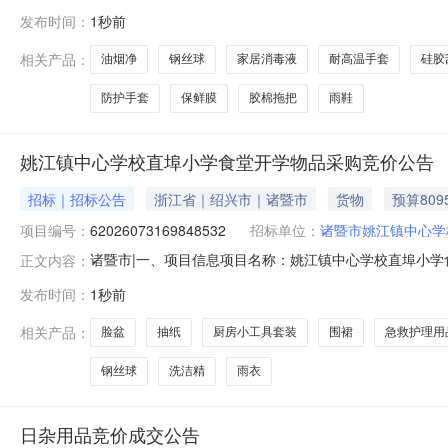
2421101000029644765五、合同编号：11N754
发布时间：
1秒前
正09334张45.0062702五月花胶棉拖把五月花胶棉拖把只1
相关产品：
油烟净
钢丝球
家居消毒液
耐高温手套
硅胶
防护手套
保鲜膜
胶棉拖把
雨鞋
姚江镇中心学校直埠小学食堂开学物品采购竞价公告
招标｜招标公告
浙江省｜绍兴市｜诸暨市
货物
预算809
项目编号：
62026073169848532
招标单位：
诸暨市姚江镇中心学
诸暨市|一、项目信息项目名称：姚江镇中心学校直埠小学食堂开学
正文内容：
0612:25-2026-08-1117:00采购单位：诸
发布时间：
1秒前
健全的财务会计财务制度；3．具有履行合同所必需的设备
相关产品：
脸盆
抽纸
厨房小工具套装
围裙
急救护理用
钢丝球
洗洁精
雨衣
日杂用品竞价成交公告