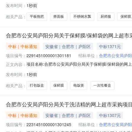
息物料代码物料名称规格型号品牌采购数量计量单位要求交货期备
发布时间：
1秒前
9CR18MOV、22cm*11cm、2号厨师刀、4.0把2026-
相关产品：
平板拖把
擀面板
不锈钢水瓢
厨师服
保鲜膜
合肥市公安局庐阳分局关于保鲜膜/保鲜袋的网上超市
中标｜中标通知
安徽省｜合肥市｜庐阳区
中标1371元
项目编号：
2291451000001301181
招标单位：
合肥市公安局庐阳
项目名称:合肥市公安局庐阳分局关于保鲜膜/保鲜袋的网上超市
正文内容：
肥市公安局庐阳分局关于保鲜膜/保鲜袋的网上超市采购项目采购
发布时间：
1秒前
市公安局庐阳分局采购单位地址:/三、成交信息交易方式:直
相关产品：
打包饭盒
保鲜膜
电饭煲
一次性餐盒
合肥市公安局庐阳分局关于洗洁精的网上超市采购项
中标｜中标通知
安徽省｜合肥市｜庐阳区
中标1307元
项目编号：
2231451000001301245
招标单位：
合肥市公安局庐阳