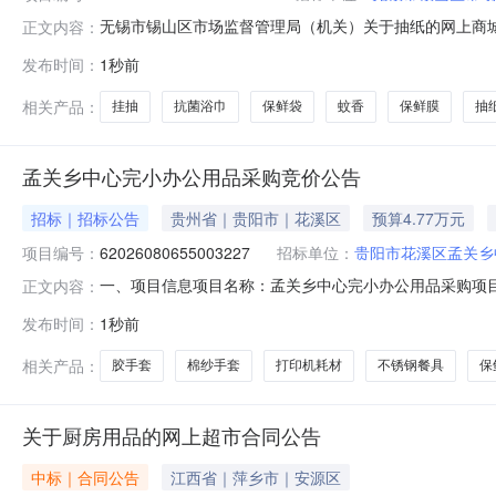
无锡市锡山区市场监督管理局（机关）关于抽纸的网上商城采购
正文内容：
锡山区市场监督管理局（机关）关于抽纸的网上商城采购项目采购
发布时间：
1秒前
目所在行政区划编码:320205项目所在行政区划名称:
相关产品：
挂抽
抗菌浴巾
保鲜袋
蚊香
保鲜膜
抽
孟关乡中心完小办公用品采购竞价公告
招标｜招标公告
贵州省｜贵阳市｜花溪区
预算4.77万元
项目编号：
62026080655003227
招标单位：
贵阳市花溪区孟关乡
一、项目信息项目名称：孟关乡中心完小办公用品采购项目编号：6202
正文内容：
0718:00采购单位：贵阳市花溪区孟关乡中心完小供应
发布时间：
1秒前
求:商品类目:洗洁精;办公用品一批:保鲜膜，洗洁精，胶
相关产品：
胶手套
棉纱手套
打印机耗材
不锈钢餐具
保
关于厨房用品的网上超市合同公告
中标｜合同公告
江西省｜萍乡市｜安源区