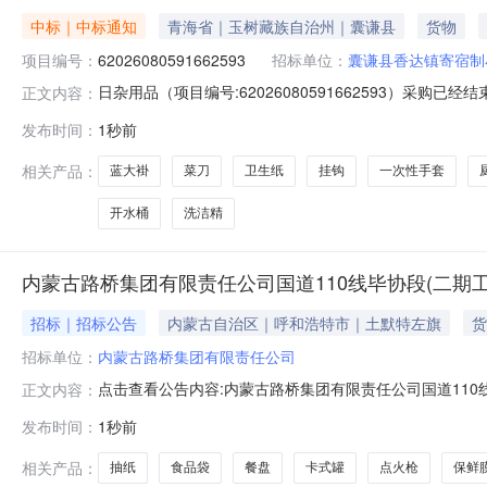
中标｜中标通知
青海省｜玉树藏族自治州｜囊谦县
货物
项目编号：
62026080591662593
招标单位：
囊谦县香达镇寄宿制
日杂用品（项目编号:62026080591662593）采购
正文内容：
目联系电话：18809765712项目所在行政区划编码：6327
发布时间：
1秒前
囊谦县香达镇寄宿制小学采购单位地址：青海省玉树藏族自治
相关产品：
蓝大褂
菜刀
卫生纸
挂钩
一次性手套
开水桶
洗洁精
内蒙古路桥集团有限责任公司国道110线毕协段(二期
招标｜招标公告
内蒙古自治区｜呼和浩特市｜土默特左旗
货
招标单位：
内蒙古路桥集团有限责任公司
点击查看公告内容:内蒙古路桥集团有限责任公司国道110线
正文内容：
发布时间：
1秒前
相关产品：
抽纸
食品袋
餐盘
卡式罐
点火枪
保鲜