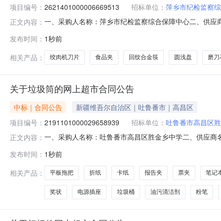
项目编号：
2621401000006669513
招标单位：
萍乡市纪检监察综
一、采购人名称：萍乡市纪检监察综合保障中心二、供应
正文内容：
2621401000006669513五、合同编号：2026M08
发布时间：
1秒前
1.0090902十八子切菜刀无品牌十八子切菜刀个2.00109
相关产品：
绞肉机刀片
食品夹
回纹合金筷
圆浅盘
磨刀
关于垃圾筒的网上超市合同公告
中标｜合同公告
新疆维吾尔自治区｜吐鲁番市｜高昌区
项目编号：
2191101000029658939
招标单位：
吐鲁番市高昌区胜
一、采购人名称：吐鲁番市高昌区胜金乡中学二、供应商
正文内容：
目编号：2191101000029658939五、合同编号：11N
发布时间：
1秒前
120.0089602天气不错GOODWEATHER抹布天气不错G
相关产品：
平板拖把
折纸
卡纸
报告夹
票夹
笔记
奖状
电源插座
垃圾桶
油污清洁剂
粉笔