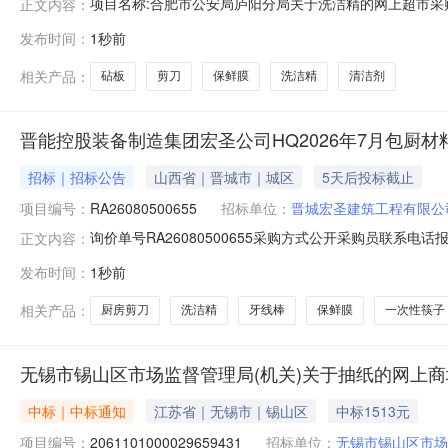
项目名称:合肥市公安局庐阳分局关于洗洁精的网上超市采购项
正文内容：
安局庐阳分局关于洗洁精的网上超市采购项目采购项目项目编号:
发布时间：
1秒前
分局采购单位地址:/三、成交信息交易方式:直接采购成交日
相关产品：
砧板
剪刀
保鲜膜
洗洁精
清洁剂
晋能控股装备制造集团宏圣公司HQ2026年7月包厨材
招标｜招标公告
山西省｜晋城市｜城区
5天后投标截止
项目编号：
RA26080500655
招标单位：
晋城宏圣建筑工程有限公
询价单号RA26080500655采购方式公开采购员联系电话报名
正文内容：
信息物料代码物料名称规格型号品牌采购数量计量单位要求交货期备注1
发布时间：
1秒前
31RA2605060227814470412土豆插丝器304不锈钢孔径0.7
相关产品：
厨房剪刀
洗洁精
牙线棒
保鲜膜
一次性筷子
无锡市锡山区市场监督管理局(机关)关于抽纸的网上
中标｜中标通知
江苏省｜无锡市｜锡山区
中标1513元
项目编号：
2061101000029659431
招标单位：
无锡市锡山区市场