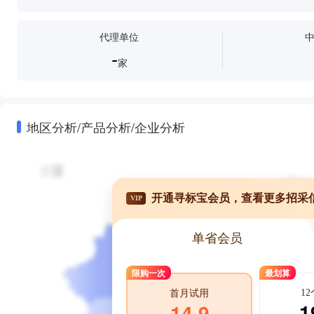
代理单位
-
家
地区分析/产品分析/企业分析
开通寻标宝会员，查看更多招采
VIP
单省会员
限购一次
最划算
1
首月试用
1
14.9