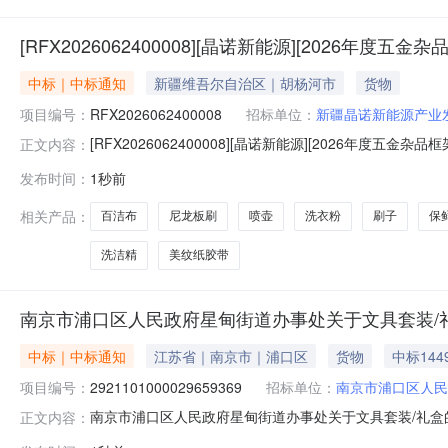
[RFX2026062400008][晶诺新能源][2026年度
中标｜中标通知
新疆维吾尔自治区｜胡杨河市
货物
项目编号：
RFX2026062400008
招标单位：
新疆晶诺新能源产业
[RFX2026062400008][晶诺新能源][2026年度五金杂
正文内容：
品框架]招标信息寻源类型询价采购单位新疆晶诺新能源产业发展
发布时间：
1秒前
箱wuchengjun4138@hzjj.cn对供应商要求中标
相关产品：
百洁布
尼龙板刷
喷壶
洗衣粉
刷子
保
洗洁精
美纹纸胶带
南京市浦口区人民政府星甸街道办事处关于文具套装/
中标｜中标通知
江苏省｜南京市｜浦口区
货物
中标144
项目编号：
2921101000029659369
招标单位：
南京市浦口区人民
南京市浦口区人民政府星甸街道办事处关于文具套装/礼盒的网
正文内容：
称:南京市浦口区人民政府星甸街道办事处关于文具套装/礼盒的