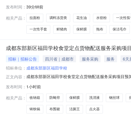
发布时间：
39分钟前
相关产品：
拉面粉
调料冻货类
花生油
水饺粉
一次性筷
一次性手套
鲜猪肉
保鲜膜
拖布
保洁毛巾
成都东部新区福田学校食堂定点货物配送服务采购项
招标｜招标公告
四川省｜成都市
服务采购
服务
6天
招标单位：
成都东部新区福田学校
成都东部新区福田学校食堂定点货物配送服务采购项目预
正文内容：
障全校师生食品安全与日常就餐供应，我单位拟开展成都
发布时间：
1小时前
潜在供应商报价。一、项目名称成都东部新区福田学校食
要求单位数量备注135L收纳箱1.材质：pp材
相关产品：
收纳箱
防蝇帘
保鲜膜
洗消液
钢丝球
铸铁锅
布围裙
洁厕王
点火器