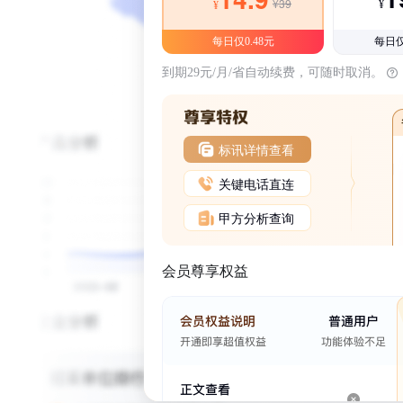
¥39
¥
¥
每日仅0.48元
每日仅
到期29元/月/省自动续费，可随时取消。
标讯详情查看
关键电话直连
甲方分析查询
会员尊享权益