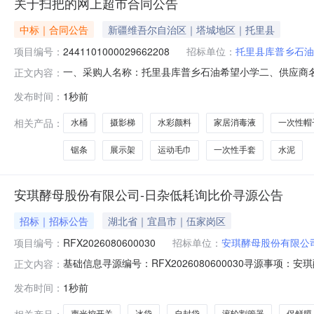
关于扫把的网上超市合同公告
中标｜合同公告
新疆维吾尔自治区｜塔城地区｜托里县
项目编号：
2441101000029662208
招标单位：
托里县库普乡石油
一、采购人名称：托里县库普乡石油希望小学二、供应商
正文内容：
2441101000029662208五、合同编号：11N7817
发布时间：
1秒前
8.00151202爱特福d58家居消毒液泡腾片爱特福d58瓶15
相关产品：
水桶
摄影梯
水彩颜料
家居消毒液
一次性帽
锯条
展示架
运动毛巾
一次性手套
水泥
安琪酵母股份有限公司-日杂低耗询比价寻源公告
招标｜招标公告
湖北省｜宜昌市｜伍家岗区
项目编号：
RFX2026080600030
招标单位：
安琪酵母股份有限公
基础信息寻源编号：RFX2026080600030寻源
正文内容：
系方式采购联系人：刘攀联系人电话：13469858555联系
发布时间：
1秒前
标金额中标比例1滚轮割管器+毛细管去毛刺器一套1一个2
相关产品：