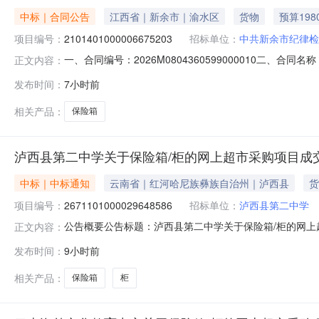
中标｜合同公告
江西省｜新余市｜渝水区
货物
预算198
项目编号：
2101401000006675203
招标单位：
中共新余市纪律检
一、合同编号：2026M0804360599000010二、合
正文内容：
查委员会网上超市项目五、合同主体采购人(甲方)：中国共
发布时间：
7小时前
化传播有限公司地址：江西省新余市渝水区江西省新余市渝水区
相关产品：
保险箱
泸西县第二中学关于保险箱/柜的网上超市采购项目成
中标｜中标通知
云南省｜红河哈尼族彝族自治州｜泸西县
货
项目编号：
2671101000029648586
招标单位：
泸西县第二中学
公告概要公告标题：泸西县第二中学关于保险箱/柜的网上超
正文内容：
超市采购项目（项目编号:2671101000029648
发布时间：
9小时前
号：2671101000029648586项目联系人：张惠萍项目联
相关产品：
保险箱
柜