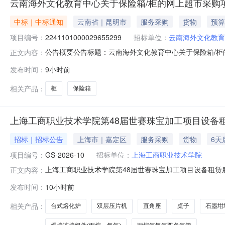
云南海外文化教育中心关于保险箱/柜的网上超市采购
中标｜中标通知
云南省｜昆明市
服务采购
货物
预算
项目编号：
2241101000029655299
招标单位：
云南海外文化教育
公告概要公告标题：云南海外文化教育中心关于保险箱/柜的
正文内容：
箱/柜的网上超市采购项目（项目编号:2241101000
发布时间：
9小时前
采购项目项目编号：2241101000029655299项目联
相关产品：
柜
保险箱
上海工商职业技术学院第48届世赛珠宝加工项目设备
招标｜招标公告
上海市｜嘉定区
服务采购
货物
6天
项目编号：
GS-2026-10
招标单位：
上海工商职业技术学院
上海工商职业技术学院第48届世赛珠宝加工项目设备租赁服
正文内容：
工商职业技术学院就“第48届世赛珠宝加工项目设备租赁
发布时间：
10小时前
备租赁服务2.招标内容：19种设备租赁，租赁期为40历
60mm最大轧制厚
相关产品：
台式熔化炉
双层压片机
直角座
桌子
石墨坩