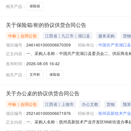
相关产品：
保险箱
关于保险箱/柜的协议供货合同公告
中标｜合同公告
江西省｜九江市｜湖口县
服务采购
货物
项目编号：
2461401000006670309
招标单位：
中国共产党湖口县
一、采购人名称：中国共产党湖口县委员会二、供应商名
正文内容：
2461401000006670309五、合同编号：2026M08
发布时间：
2026-08-05 16:42
鸿星900*550*420mm个1.008508502鸿星文件
相关产品：
文件柜
保险箱
关于办公桌的协议供货合同公告
中标｜合同公告
江西省｜上饶市
办公文教
货物
预算
项目编号：
2521401000006671976
招标单位：
抚州高新技术产业
一、采购人名称：抚州高新技术产业开发区钟岭街道办事
正文内容：
目四、采购项目编号：2521401000006671976五、合