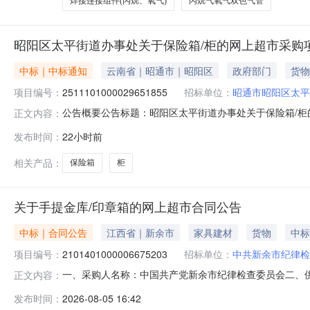
焊接连接组件(丙烷、氧气)
丙烷气氧气双色气管
昭阳区太平街道办事处关于保险箱/柜的网上超市采购
中标｜中标通知
云南省｜昭通市｜昭阳区
政府部门
货物
项目编号：
2511101000029651855
招标单位：
昭通市昭阳区太平
公告概要公告标题：昭阳区太平街道办事处关于保险箱/柜的
正文内容：
险箱/柜的网上超市采购项目（项目编号:251110100
发布时间：
22小时前
市采购项目项目编号：2511101000029651855项目
相关产品：
保险箱
柜
关于手提金库/印章箱的网上超市合同公告
中标｜合同公告
江西省｜新余市
家具建材
货物
中标
项目编号：
2101401000006675203
招标单位：
中共新余市纪律检
一、采购人名称：中国共产党新余市纪律检查委员会二、
正文内容：
目编号：2101401000006675203五、合同编号：20
发布时间：
2026-08-05 16:42
A1/D-55A2AEQN8917晨光/MGAEQN8917个1