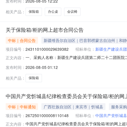
发布时间：
2026-08-05 12:22
南A-1135张1.005005002永固G-26保险箱保密箱永固G-
相关产品：
保险箱
办公桌
会议椅
关于保险箱/柜的网上超市合同公告
中标｜合同公告
新疆维吾尔自治区｜巴音郭楞蒙古自治州｜和静
项目编号：
2431101000029639382
招标单位：
新疆生产建设兵团
一、采购人名称：新疆生产建设兵团第二师二十二团医院
正文内容：
项目编号：2431101000029639382五、合同编号：1
发布时间：
2026-08-05 01:12
办公虎/officetiger保密柜个1.002950295
相关产品：
保险箱
中国共产党忻城县纪律检查委员会关于保险箱/柜的网
中标｜中标通知
广西壮族自治区｜来宾市｜忻城县
服务采购
项目编号：
2672501000008110148
招标单位：
中国共产党忻城县
中国共产党忻城县纪律检查委员会关于保险箱/柜的网上超
正文内容：