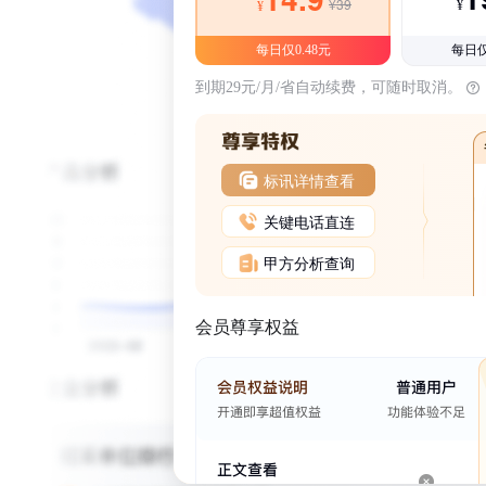
¥39
¥
¥
每日仅0.48元
每日仅
到期29元/月/省自动续费，可随时取消。
标讯详情查看
关键电话直连
甲方分析查询
会员尊享权益