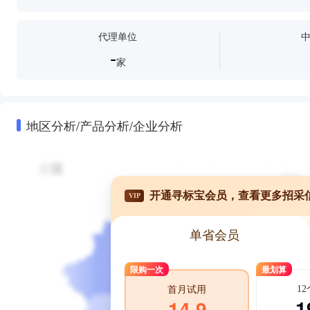
代理单位
-
家
地区分析/产品分析/企业分析
开通寻标宝会员，查看更多招采
VIP
单省会员
限购一次
最划算
1
首月试用
1
14.9