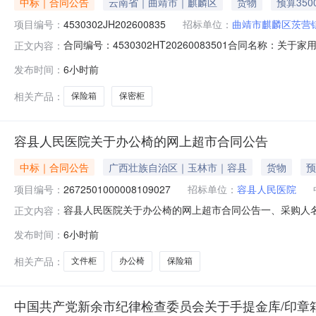
中标｜合同公告
云南省｜曲靖市｜麒麟区
货物
预算350
项目编号：
4530302JH202600835
招标单位：
曲靖市麒麟区茨营
合同编号：4530302HT20260083501合同名称：
正文内容：
麟区茨营镇人民政府供应商（乙方）：曲靖市麒麟区鹏达家具经
发布时间：
6小时前
公告日期：2026-08-06代理机构：进口产品审核前
相关产品：
保险箱
保密柜
容县人民医院关于办公椅的网上超市合同公告
中标｜合同公告
广西壮族自治区｜玉林市｜容县
货物
预
项目编号：
2672501000008109027
招标单位：
容县人民医院
容县人民医院关于办公椅的网上超市合同公告一、采购人
正文内容：
编号：2672501000008109027五、合同编号：12N4
发布时间：
6小时前
椅转椅把3.0046013802宝睿之星D-25保险箱/柜宝睿之星D
相关产品：
文件柜
办公椅
保险箱
中国共产党新余市纪律检查委员会关于手提金库/印章