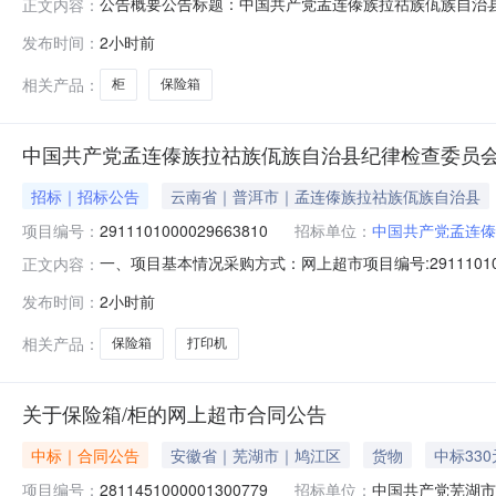
公告概要公告标题：中国共产党孟连傣族拉祜族佤族自治县纪
正文内容：
文中国共产党孟连傣族拉祜族佤族自治县纪律检查委员会关于保
发布时间：
2小时前
目信息项目名称：中国共产党孟连傣族拉祜族佤族自治县纪律检
相关产品：
柜
保险箱
中国共产党孟连傣族拉祜族佤族自治县纪律检查委员会
招标｜招标公告
云南省｜普洱市｜孟连傣族拉祜族佤族自治县
项目编号：
2911101000029663810
招标单位：
中国共产党孟连傣
一、项目基本情况采购方式：网上超市项目编号:291110
正文内容：
目采购计划：序号采购计划文号采购计划数量采购计划金额14530827
发布时间：
2小时前
术需求1法木森HY-通双节保密柜保险箱/柜90*42*185c
相关产品：
保险箱
打印机
关于保险箱/柜的网上超市合同公告
中标｜合同公告
安徽省｜芜湖市｜鸠江区
货物
中标330
项目编号：
2811451000001300779
招标单位：
中国共产党芜湖市