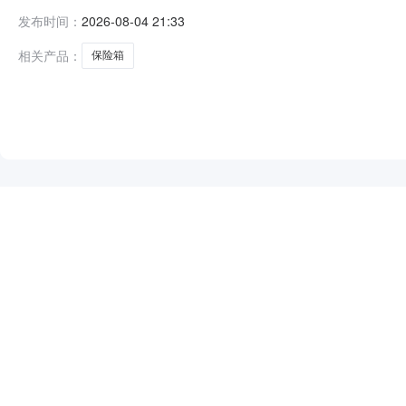
号:2672501000008110148）采购已经结束
发布时间：
2026-08-04 21:33
号:2672501000008110148项目联系人:蓝龙项目联系
相关产品：
保险箱
NEW
HOT
5折起
暂时没有搜索结果…