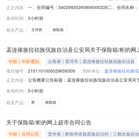
一、合同编号：34029920260806000226二、合同
正文内容：
上超市项目五、合同主体采购人（甲方）：中国共产党芜湖市
发布时间：
3小时前
限公司地址：安徽省合肥市蜀山区安徽自由贸易试验区合肥市片
相关产品：
文件柜
保险箱
孟连傣族拉祜族佤族自治县公安局关于保险箱/柜的网
中标｜中标通知
云南省｜普洱市｜孟连傣族拉祜族佤族自治县
项目编号：
2101101000029659309
招标单位：
孟连傣族拉祜族佤
公告概要公告标题：孟连傣族拉祜族佤族自治县公安局关于保
正文内容：
族自治县公安局关于保险箱/柜的网上超市采购项目（项目编号
发布时间：
5小时前
治县公安局关于保险箱/柜的网上超市采购项目项目编号：2101
相关产品：
柜
保险箱
关于保险箱/柜的网上超市合同公告
中标｜合同公告
贵州省｜黔南布依族苗族自治州｜三都水族自治