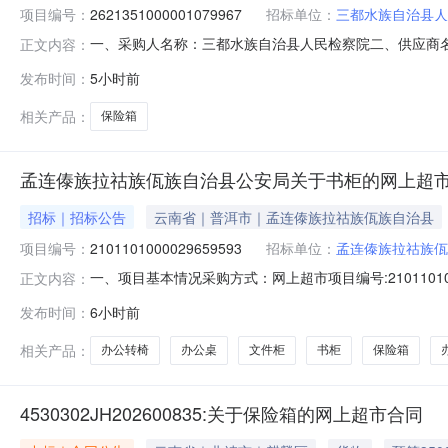
项目编号：
2621351000001079967
招标单位：
三都水族自治县人
一、采购人名称：三都水族自治县人民检察院二、供应商
正文内容：
2621351000001079967五、合同编号：52279925
发布时间：
5小时前
箱/柜国保/GuubZ168-V3,套1.002990299
相关产品：
保险箱
孟连傣族拉祜族佤族自治县公安局关于书柜的网上超
招标｜招标公告
云南省｜普洱市｜孟连傣族拉祜族佤族自治县
项目编号：
2101101000029659593
招标单位：
孟连傣族拉祜族佤
一、项目基本情况采购方式：网上超市项目编号:210110
正文内容：
划文号采购计划数量采购计划金额14530827JH202600498-43.0022
发布时间：
6小时前
13.001950.054530827JH202600498-64.003400.0645
相关产品：
办公转椅
办公桌
文件柜
书柜
保险箱
4530302JH202600835:关于保险箱的网上超市合同