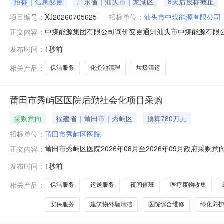
招标｜信息变更
广东省｜汕头市｜龙湖区
8天后投标截止
项目编号：
XJ20260705625
招标单位：
汕头市中煤能源有限公司
中煤能源集团有限公司询价变更通知汕头市中煤能源有限公司
正文内容：
日常生活垃圾清运、保洁及化粪池清理服务项目三、报价方式：（
发布时间：
1秒前
名、报价；（2）受邀参与非公开询价业务的报价单位，请登录中煤
相关产品：
保洁服务
化粪池清理
垃圾清运
莆田市秀屿区医院后勤社会化项目采购
采购意向
福建省｜莆田市｜秀屿区
预算780万元
招标单位：
莆田市秀屿区医院
莆田市秀屿区医院2026年08月至2026年09月政府
正文内容：
医院2026年08月至2026年09月政府采购意向采购单位
发布时间：
1秒前
购需求概况：采购内容:保洁、运送、秩序维护、水电、综合
责
相关产品：
保洁服务
运送服务
夜间值班
医疗废物收集
安保服务
建筑物外墙清洁
医院综合维修
绿化养