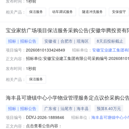
发布时间：
1秒前
相关产品：
保洁服务
动车调试服务
隧道冲洗服务
安保值守
宝业家纺广场项目保洁服务采购公告(安徽华腾投资有
招标｜招标公告
安徽省｜合肥市｜瑶海区
8天后投标截止
项目编号：
20260810133424849
招标单位：
安徽宝业建工集团有
招标单位:安徽宝业建工集团有限公司采购编号:202608101
正文内容：
间:2026-08-1014:17一、项目概况服务项目简要
发布时间：
1秒前
及四楼空中花园等区域，包括但不限于门、窗、地面、墙
相关产品：
保洁服务
海丰县可塘镇中心小学物业管理服务定点议价采购公
招标｜招标公告
广东省｜汕尾市｜海丰县
预算8.40万元
项目编号：
DDYJ-2026-1889846
招标单位：
海丰县可塘镇中心小
点击查看公告内容：
正文内容：