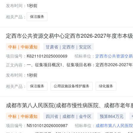
京时间）前提交响应文件。一、项目基本情况项目编号：CZCC
发布时间：
1秒前
附件合同履行期限：采购包1：自合同签订之日起两年本项
十二
相关产品：
保洁服务
定西市公共资源交易中心定西市2026-2027年度
中标｜中标通知
甘肃省｜定西市｜安定区
项目编号：
K6211012025000069
招标单位：
定西市公共资源交易
一、征集项目概况1、征集项目名称：定西市2026-2027
正文内容：
目简介：通过开放式框架协议，建立动态、持续的供应商
发布时间：
1秒前
购渠道。二、征集人信息1、征集人名称：定西市公共资源交易
1、采
相关产品：
保洁服务
公用设施设备维护服务
绿化服务
成都市第八人民医院(成都市慢性病医院、成都市老年
中标｜中标通知
四川省｜成都市｜金牛区
预算864万元
项目编号：
N5101012026000987
招标单位：
成都市第八人民医院