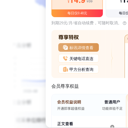
¥39
¥
¥
每日仅0.48元
每日仅
到期29元/月/省自动续费，可随时取消。
标讯详情查看
关键电话直连
甲方分析查询
会员尊享权益