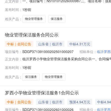
一、项目编号：N5101012026000987二、项目
正文内容：
有限公司成都高新西区天宇路2号26栋2单元1楼2号7,010
发布时间：
1秒前
编号品目名称采购标的服务范围服务要求服务时间服务标准C2
相关产品：
物业管理服务
保洁服务
物业管理保洁服务合同公示
中标｜合同公告
山东省｜临沂市
中标4.31万元
项目编号：
SDGP371391000202501000207
招标单位：
临沂罗西
临沂罗西小学物业管理保洁服务采购合同公示一、合同编号：SDG
正文内容：
SDGP371391000202501000207四、采购项
发布时间：
1秒前
司地址：山东省临沂市罗庄区盛庄街道金台名府26号楼沿街
相关产品：
保洁服务
物业管理服务
罗西小学物业管理保洁服务1合同公示
中标｜合同公告
山东省｜临沂市
预算4.94万元
中标4.9
项目编号：
SDGP371391000202601000026
招标单位：
临沂罗西