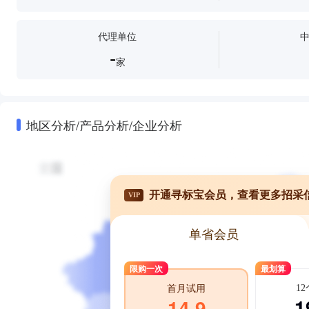
代理单位
-
家
地区分析/产品分析/企业分析
开通寻标宝会员，查看更多招采
VIP
单省会员
限购一次
最划算
1
首月试用
1
14.9