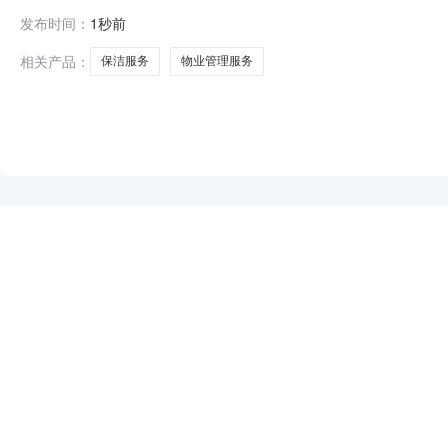
发布时间：
1秒前
相关产品：
保洁服务
物业管理服务
NEW
HOT
5折起
暂时没有搜索结果…