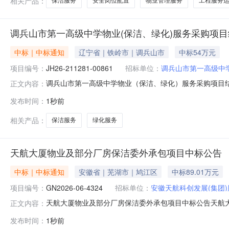
相关产品：
保洁服务
安全岗位配置
物业管理服务
工程服务
调兵山市第一高级中学物业(保洁、绿化)服务采购项
中标｜中标通知
辽宁省｜铁岭市｜调兵山市
中标54万元
项目编号：
JH26-211281-00861
招标单位：
调兵山市第一高级中
调兵山市第一高级中学物业（保洁、绿化）服务采购项目
正文内容：
布时间:2026-08-10中标(成交)结果公告一、项目编号
发布时间：
1秒前
号：001包组名称：调兵山市第一高级中学物业（保洁、
中标（成交
相关产品：
保洁服务
绿化服务
天航大厦物业及部分厂房保洁委外承包项目中标公告
中标｜中标通知
安徽省｜芜湖市｜鸠江区
中标89.01万元
项目编号：
GN2026-06-4324
招标单位：
安徽天航科创发展(集团
天航大厦物业及部分厂房保洁委外承包项目中标公告天航
正文内容：
GN2026-06-4324二、招标人名称：安徽天航科创
发布时间：
1秒前
果公告同时在中国招标投标公共服务平台（www.cebpubservi