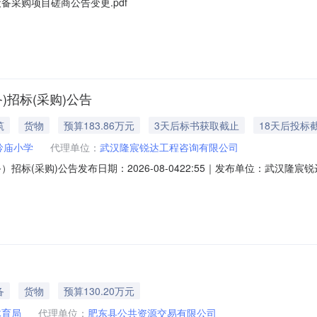
采购项目磋商公告变更.pdf
)招标(采购)公告
筑
货物
预算183.86万元
3天后标书获取截止
18天后投标
岭庙小学
代理单位：
武汉隆宸锐达工程咨询有限公司
标(采购)公告发布日期：2026-08-0422:55｜发布单位：武汉隆宸锐
江夏区段岭庙幼儿园改造工程（保教设备）招标项目的潜在投标人应在网上获取
CRD-2026-082、采购计划备案号：420115-2026-012593、
备
货物
预算130.20万元
体育局
代理单位：
肥东县公共资源交易有限公司