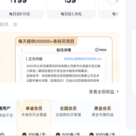
¥
¥
¥
每日仅0.55元
每日仅1.26元
每日仅1.08元
时取消。
查看全部权益