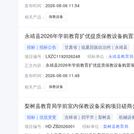
称：鄱阳县2024年乡镇园保教设备采购项目
发布时间：
2026-08-06 11:54
式联系：1.采购人信息名称：鄱阳县教育体育局地
相关产品：
保教设备
永靖县2026年学前教育扩优提质保教设备购
招标｜招标公告
甘肃省｜临夏回族自治州｜永靖县
项目编号：
LXZC1192026248
招标单位：
永靖县教育局
永靖县2026年学前教育扩优提质保教设备购置
正文内容：
交易网（网址：http://47.114.12.1
发布时间：
2026-08-06 11:48
LXZC1192026248项目名称：永靖县202
相关产品：
保教设备
梨树县教育局学前室内保教设备采购项目磋商
招标｜信息变更
吉林省｜四平市｜梨树县
机械设
项目编号：
HD-ZB2026001
招标单位：
梨树县教育局