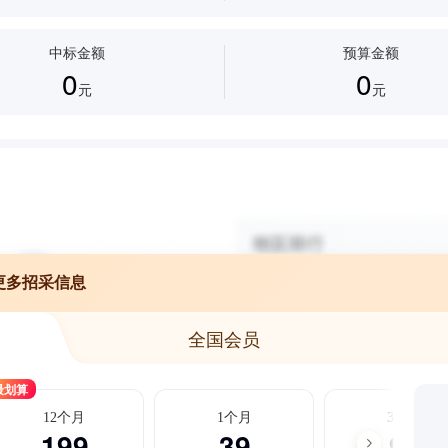
中标金额
预算金额
0
0
元
元
更多招采信息
全国会员
最划算
12个月
1个月
3个月
199
39
99