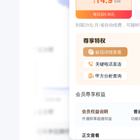
¥39
¥
每日仅0.48元
到期29元/月/省自动续费，可随
标讯详情查看
关键电话直连
甲方分析查询
会员尊享权益