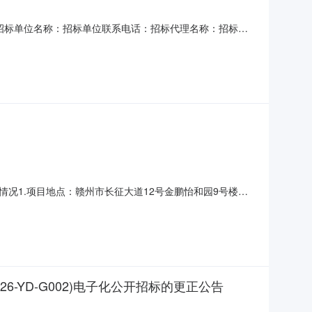
招标单位名称：招标单位联系电话：招标代理名称：招标代
贡江镇中心幼儿园二期工程保教设备采购项目发布补遗文
况1.项目地点：赣州市长征大道12号金鹏怡和园9号楼幼
要求及数量详见附件3）。3.最高报价限价：保教设备最高报
法人资格，具有独立承担民事责任的能力，持有工商行政管理部
-YD-G002)电子化公开招标的更正公告