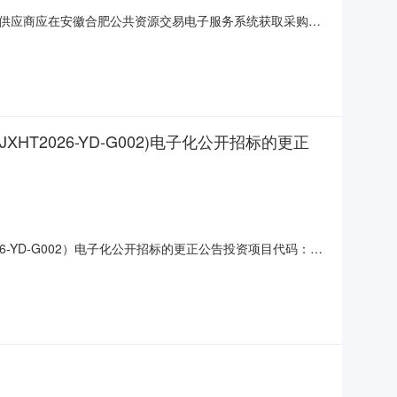
供应商应在安徽合肥公共资源交易电子服务系统获取采购文
85项目名称：老园中海橙郡等幼儿园保教设备采购及安装采购方
幼儿园采购一批保教设备，详见询价通知书。合同履行期限：合同
2026-YD-G002)电子化公开招标的更正
-YD-G002）电子化公开招标的更正公告投资项目代码：招
话：交易中心名称：交易中心联系电话：一、项目基本情况
幼儿园二期工程保教设备采购项目（项目编号:JXHT2026-