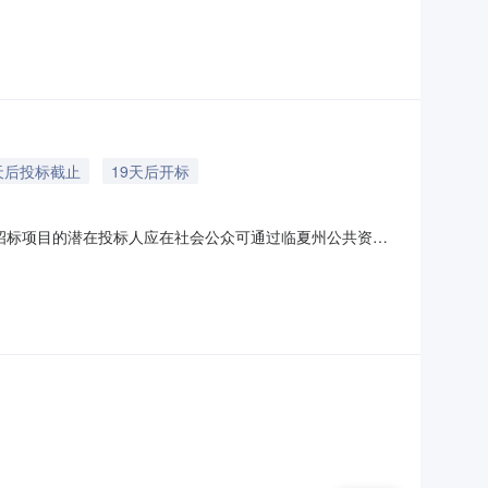
他补充事宜：无四、凡对本次公告内容提出询问，请按以下方
77082.采购代理机构信息名称：江西源川招标代理有限公司
天后投标截止
19天后开标
目招标项目的潜在投标人应在社会公众可通过临夏州公共资源
00分（北京时间）前递交投标文件。一、项目基本情况项目编号：
22.80元采购需求：合同包1(永靖县2