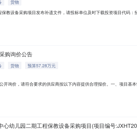
备
货物
工程保教设备采购项目发布补遗文件，请投标单位及时下载投资项目代码：
监管部门联系电话：交易中心名称：交易中心联系电话：[于都县]于都县
备采购询价公告
备
货物
预算57.28万元
公开询价，请符合要求的供应商按以下内容提供合理报价。一、项目基本情
向赣州市育众教育控股有限公司提供保教设备采购、安装及售后服务（具体
报价处理。二、报价要求参与报价的单位必须满足以下要求：1.具有独立
儿园二期工程保教设备采购项目(项目编号:JXHT2026