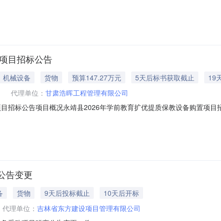
三次二、异常原因：因在系统解密投标人不足三家，故作废标处理。三、其
址：江西省上饶市鄱阳商业大道(县人民政府旁边)联系方式：0793-621
置项目招标公告
机械设备
货物
预算147.27万元
5天后标书获取截止
19
代理单位：
甘肃浩晖工程管理有限公司
项目招标公告项目概况永靖县2026年学前教育扩优提质保教设备购置项
78）免费下载或查阅招标采购文件获取招标文件，并于2026年08月27日09时
6年学前教育扩优提质保教设备购置项目采购方式：公开招标预算金额：1,472,7
公告变更
备
货物
9天后投标截止
10天后开标
代理单位：
吉林省东方建设项目管理有限公司