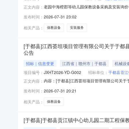
老园中海橙郡等幼儿园保教设备采购及安装询价
正文内容：
件，并于2026年08月06日09点00分（北
发布时间：
2026-07-31 23:02
式：竞争性谈判竞争性磋商询价预算金额：130.
签订后2
相关产品：
保教设备
安装服务
[于都县]江西荟坦项目管理有限公司关于于都县贡
公告
招标｜信息变更
江西省｜赣州市｜于都县
机械设
项目编号：
JXHT2026-YD-G002
招标单位：
于都县贡江
内容：[于都县]江西荟坦项目管理有限公司关于于
正文内容：
标单位名称：招标单位联系电话：招标代理名称
发布时间：
2026-07-31 20:21
原公告的采购项目编号：JXHT2026-YD-G
YD-
相关产品：
保教设备
[于都县]于都县贡江镇中心幼儿园二期工程保