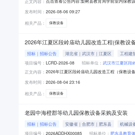
点击查看公告内容:梨树县教育局学前室内保教设备
正文内容：
发布时间：
2026-08-06 09:27
相关产品：
保教设备
2026年江夏区段岭庙幼儿园改造工程(保教设备
招标｜招标公告
湖北省｜武汉市｜江夏区
工程建
项目编号：
LCRD-2026-08
招标单位：
武汉市江夏区段
2026年江夏区段岭庙幼儿园改造工程（保教设备）招
正文内容：
管地：江夏区|阅读次数：【项目概况】2026年
发布时间：
2026-08-04 23:16
间）前递交投标文件。一、项目基本情况1、项目编号：L
相关产品：
保教设备
老园中海橙郡等幼儿园保教设备采购及安装
招标｜招标公告
安徽省｜合肥市｜肥东县
机械设
项目编号：
2026ADDHX00085
招标单位：
肥东县教育