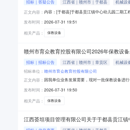
招标｜答疑公告
江西省｜赣州市｜于都县
机械设
内容：[于都县]于都县贡江镇中心幼儿园二期
正文内容：
理负责人：招标代理联系电话：监管部门名称：
发布时间：
2026-07-31 19:51
件，请投标单位及时下载
相关产品：
保教设备
赣州市育众教育控股有限公司2026年保教设
招标｜招标公告
江西省｜赣州市｜章贡区
机械设
招标单位：
赣州市育众教育控股有限公司
因我单位业务发展需要，现对一批保教设备进行
正文内容：
儿园（金鹏怡和园托育中心）。2.服务内容：
发布时间：
2026-07-31 19:50
价限价（含税）572870元，超出报价作无效
门核发的有效营业执照。2.具
相关产品：
保教设备
江西荟坦项目管理有限公司关于于都县贡江镇中心幼