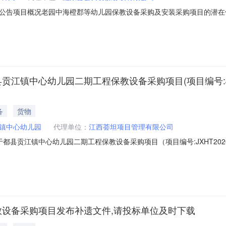
公告项目概况老园中海橙郡等幼儿园保教设备采购及安装采购项目的潜在
京时间）前提交响应文件。一、项目基本情况项目编号：2026ADDHX000
200000万元最高限价：1302000.00元采购需求：老园中海橙郡等
江镇中心幼儿园二期工程保教设备采购项目(项目编号:JXHT
备
货物
镇中心幼儿园
代理单位：
江西荟坦项目管理有限公司
都县贡江镇中心幼儿园二期工程保教设备采购项目（项目编号:JXHT2026
：招标代理负责人：招标代理联系电话：监管部门名称：监管部门联系电
002原公告的采购项目名称：江西荟坦项目管理有限公司关于于都县贡江镇中心
教设备采购项目发布补遗文件,请投标单位及时下载