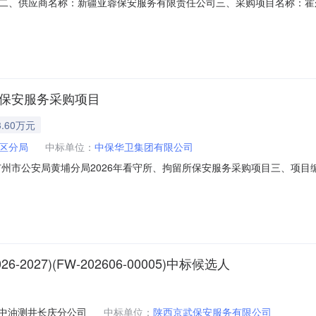
二、供应商名称：新疆亚蓉保安服务有限责任公司三、采购项目名称：霍
：11NB0W49313W202611602六、合同内容：序号标项名称规格型号单位数量
中的合同文件八、联系方式1、采购人名称：霍尔果斯市卡拉苏街道办事处联
所保安服务采购项目
.60万元
区分局
中标单位：
中保华卫集团有限公司
：广州市公安局黄埔分局2026年看守所、拘留所保安服务采购项目三、项目编
同主体采购人（甲方）：广州市公安局黄埔分局地址：广州市黄埔区开创大道28
号联系方式：13794341207六、合同主要信息主要标的名称：20
27)(FW-202606-00005)中标候选人
中油测井长庆分公司
中标单位：
陕西京武保安服务有限公司