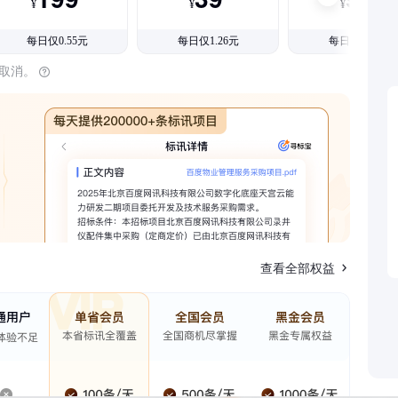
¥
¥
¥
每日仅0.55元
每日仅1.26元
每日仅1.08元
时取消。
查看全部权益