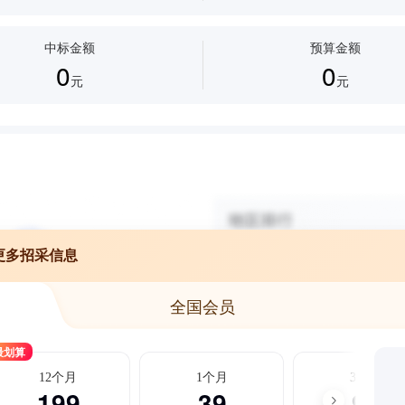
中标金额
预算金额
0
0
元
元
更多招采信息
全国会员
最划算
12个月
1个月
3个月
199
39
99