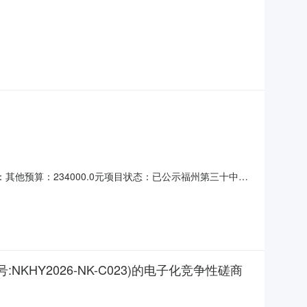
他预算：234000.0元项目状态：已公示福州第三十中学
以及盘屿中学校区保安服务三、采购结果采购包1:供应商名称
园三楼05办公233320元91.69四、主要标的信息序号
Y2026-NK-C023)的电子化竞争性磋商