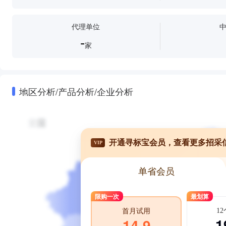
代理单位
-
家
地区分析/产品分析/企业分析
开通寻标宝会员，查看更多招采
VIP
单省会员
限购一次
最划算
1
首月试用
1
14.9