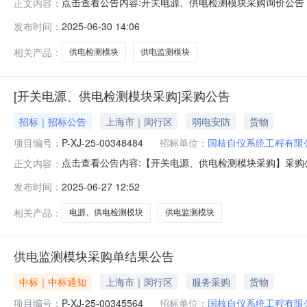
点击查看公告内容:开关电源、供电检测模块采购询价公告（变更
正文内容：
源、供电检测模块采购三、报价截止时间：2025-07-011
发布时间：
2025-06-30 14:06
购执行人：张帆八、采购执行人联系方式：13046026
相关产品：
供电检测模块
供电监测模块
[开关电源、供电检测模块采购]采购公告
招标｜招标公告
上海市｜闵行区
弱电安防
货物
项目编号：
P-XJ-25-00348484
招标单位：
国核自仪系统工程有限
点击查看公告内容:【开关电源、供电检测模块采购】采购公告.
正文内容：
间：2025-06-3010:00四、报价有效期：2025
发布时间：
2025-06-27 12:52
13046026712九、询价类型：公开十、报价要求：
相关产品：
电源、供电检测模块
供电监测模块
供电监测模块采购单结果公告
中标｜中标通知
上海市｜闵行区
服务采购
货物
项目编号：
P-XJ-25-00345564
招标单位：
国核自仪系统工程有限