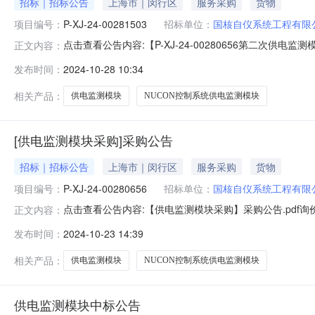
招标｜招标公告
上海市｜闵行区
服务采购
货物
项目编号：
P-XJ-24-00281503
招标单位：
国核自仪系统工程有限
点击查看公告内容:【P-XJ-24-00280656第二次供电监测模
正文内容：
供电监测模块采购三、报价截止时间：2024-10-2810
发布时间：
2024-10-28 10:34
行人：王璐杰八、采购执行人联系方式：183019235
相关产品：
供电监测模块
NUCON控制系统供电监测模块
[供电监测模块采购]采购公告
招标｜招标公告
上海市｜闵行区
服务采购
货物
项目编号：
P-XJ-24-00280656
招标单位：
国核自仪系统工程有限
点击查看公告内容:【供电监测模块采购】采购公告.pdf询价公告
正文内容：
四、报价有效期：2025-01-22五、组织形式：自行采
发布时间：
2024-10-23 14:39
类型：公开十、报价要求：请根据明细清单填报含税单价
相关产品：
供电监测模块
NUCON控制系统供电监测模块
供电监测模块中标公告