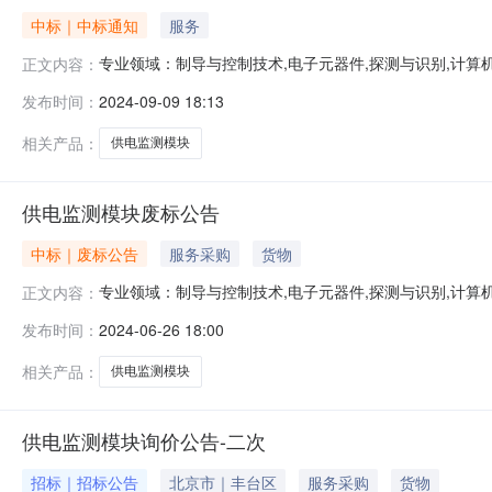
中标｜中标通知
服务
专业领域：制导与控制技术,电子元器件,探测与识别,计算机
正文内容：
测模块中标公告供电监测模块中标公告一、项目概要供电
发布时间：
2024-09-09 18:13
价文件要求，按照总报价从低到高顺序排列如下：1.西安
15651726312邮编
相关产品：
供电监测模块
供电监测模块废标公告
中标｜废标公告
服务采购
货物
专业领域：制导与控制技术,电子元器件,探测与识别,计算机
正文内容：
测模块废标公告一、项目概要供电监测模块更正公告二、主
发布时间：
2024-06-26 18:00
定，对本次采购做废标处理。联系人：郭老师联系电话：156517
相关产品：
供电监测模块
供电监测模块询价公告-二次
招标｜招标公告
北京市｜丰台区
服务采购
货物