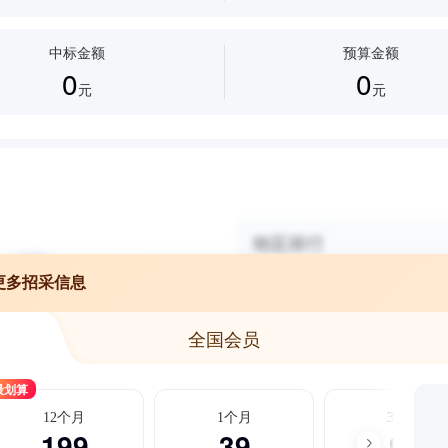
中标金额
预算金额
0
0
元
元
更多招采信息
全国会员
最划算
12个月
1个月
3个月
199
39
99