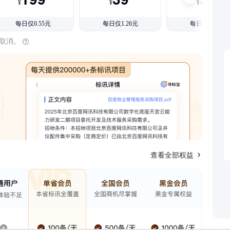
¥
¥
¥
每日仅0.55元
每日仅1.26元
每日仅1.08元
时取消。
查看全部权益