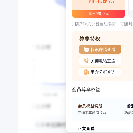
¥39
¥
每日仅0.48元
到期29元/月/省自动续费，可随
标讯详情查看
关键电话直连
甲方分析查询
会员尊享权益