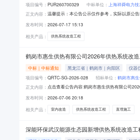
项目编号：
PUR260700329
中标单位：
上海祥舜电力技
温馨提示：本公告公示仅作参考，实际以原公告
正文内容：
PUR260700329标段信息标段名称PUR260
发布时间：
2026-07-17 15:13
1715:00:00公示结束时间2026-07-20
相关产品：
供热系统改造工程
鹤岗市惠生供热有限公司2026年供热系统改
中标｜中标通知
黑龙江省｜鹤岗市｜向阳区
仪器
项目编号：
QRTC-SG-2026-028
招标单位：
鹤岗市惠生
点击查看公告内容:鹤岗市惠生供热有限公司202
正文内容：
发布时间：
2026-07-06 20:18
相关产品：
室内改造
供热系统改造工程
直埋施工
深能环保武汉能源生态园新增供热系统改造工程