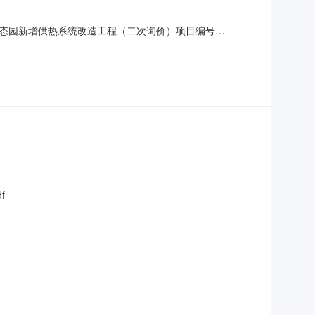
态园新增供热系统改造工程（二次询价）项目编号
R260700329成交内容公示开始时间2026-07-
服务有限公司576100.0000伍拾柒万陆仟壹佰
f