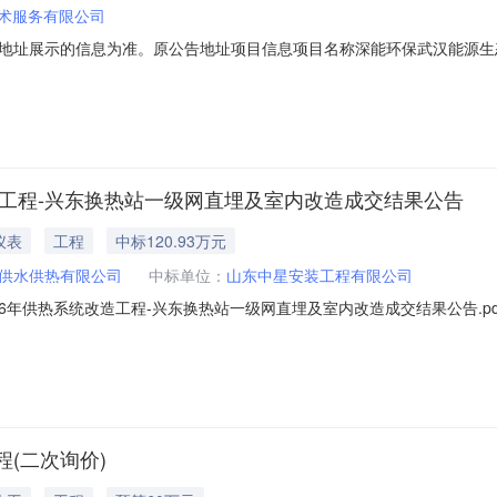
术服务有限公司
地址展示的信息为准。原公告地址项目信息项目名称深能环保武汉能源生
700329/深能环保武汉能源生态园新增供热系统改造工程（二次询价）标段编号PU
15:00:00成交候选人信息成交候选人名称成交价（元）金额大写上海祥舜电力技术
造工程-兴东换热站一级网直埋及室内改造成交结果公告
仪表
工程
中标120.93万元
供水供热有限公司
中标单位：
山东中星安装工程有限公司
6年供热系统改造工程-兴东换热站一级网直埋及室内改造成交结果公告.pd
(二次询价)