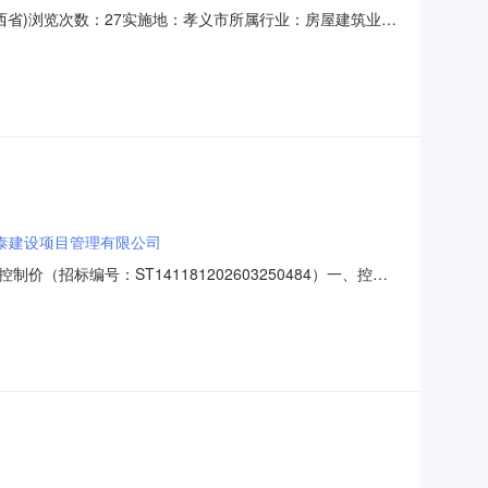
山西省)浏览次数：27实施地：孝义市所属行业：房屋建筑业依
形式：委托招标开标时间：2026-04-20标书发售时
泰建设项目管理有限公司
标编号：ST141181202603250484）一、控制
801600.00元）(注:超过招标控制价的投标报价,其
联系方式：招标人:孝义市城市管理局地址：山西省吕梁市孝义市