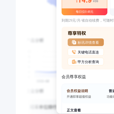
¥39
¥
每日仅0.48元
到期29元/月/省自动续费，可随
标讯详情查看
关键电话直连
甲方分析查询
会员尊享权益