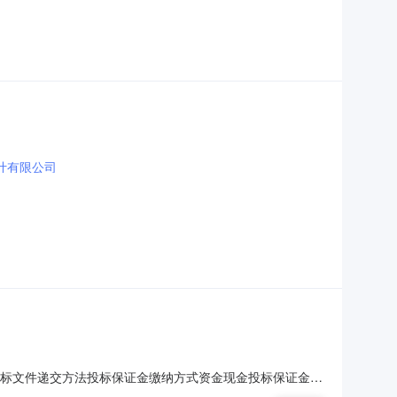
计有限公司
投标文件递交方法投标保证金缴纳方式资金现金投标保证金金
方式答疑澄清时间是否延期延期后开标时间延期后开标地点对文