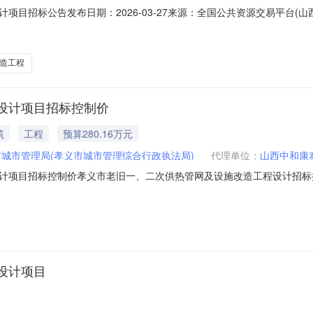
项目招标公告发布日期：2026-03-27来源：全国公共资源交易平台(
造工程可行性研究报告的批复依据文号：孝发改发〔2026〕21号招标组织
造工程
设计项目招标控制价
筑
工程
预算280.16万元
城市管理局(孝义市城市管理综合行政执法局)
代理单位：
山西中和康
目招标控制价孝义市老旧一、二次供热管网及设施改造工程设计招标控制价（招
工程设计招标控制价现公布如下：招标控制价：贰佰捌拾万零壹仟陆佰元整（2
部门为：孝义市住房和城乡建设局。监督电话：0358-7828133三、
设计项目