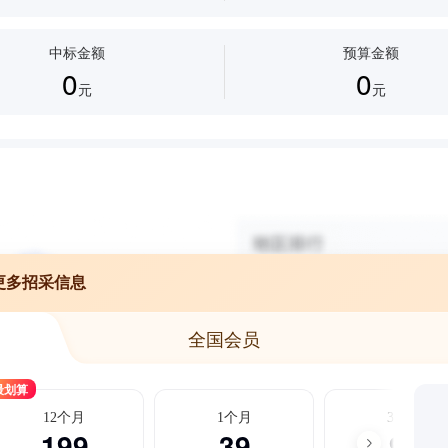
中标金额
预算金额
0
0
元
元
更多招采信息
全国会员
最划算
12个月
1个月
3个月
199
39
99