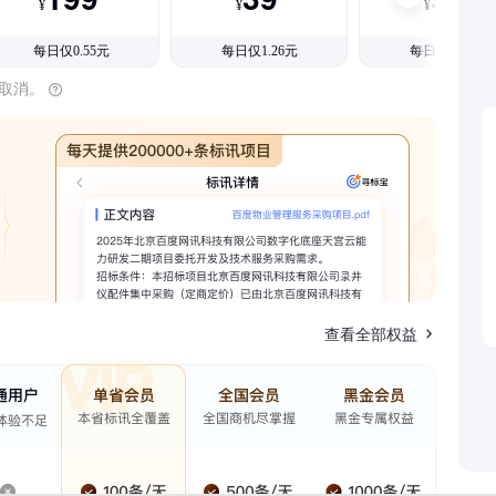
¥
¥
¥
每日仅0.55元
每日仅1.26元
每日仅1.08元
时取消。
查看全部权益