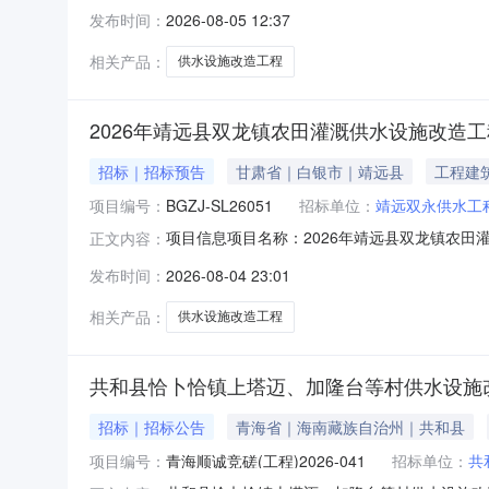
峰路-京口路社区卫生服务站）建设单位：青岛
发布时间：
2026-08-05 12:37
岛市勘察测绘研究院项目负责人：陆晓燕审查机
政工程（热力、燃气）二类、工
相关产品：
供水设施改造工程
2026年靖远县双龙镇农田灌溉供水设施改造工
招标｜招标预告
甘肃省｜白银市｜靖远县
工程建
项目编号：
BGZJ-SL26051
招标单位：
靖远双永供水工
项目信息项目名称：2026年靖远县双龙镇农田灌溉供水设
正文内容：
组织形式：委托招标招标人：靖远双永供水工程
发布时间：
2026-08-04 23:01
算（万元）：680.855793招标内容与范围：二
相关产品：
供水设施改造工程
共和县恰卜恰镇上塔迈、加隆台等村供水设施
招标｜招标公告
青海省｜海南藏族自治州｜共和县
项目编号：
青海顺诚竞磋(工程)2026-041
招标单位：
共