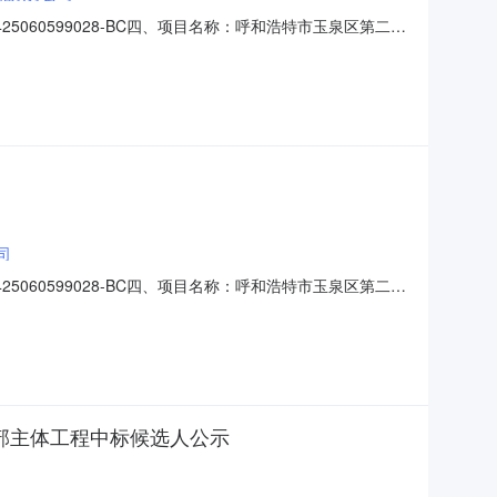
5060599028-BC四、项目名称：呼和浩特市玉泉区第二批
路联系方式：13804744025供应商(乙方)：中铁二十
382六、合同主要信息主要标的：序号名称数量
司
5060599028-BC四、项目名称：呼和浩特市玉泉区第二批
河南路联系方式：13804744025供应商（乙方）：中铁
3六、合同主要信息主要标的名称：呼和浩特市玉泉
部主体工程中标候选人公示