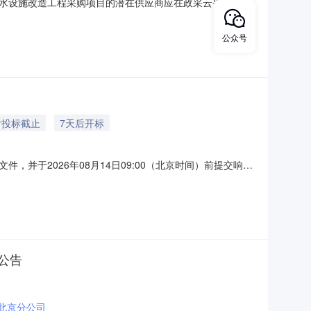
水设施改造工程采购项目的潜在供应商应在政采云平台线上
磋（工程）2026-041项目名称：共和县恰卜恰镇上塔迈、
采购需求：标项名称：共和县恰卜恰镇上塔迈、加隆台等村供水设
公众号
后投标截止
7天后开标
于2026年08月14日09:00（北京时间）前提交响应
供水设施改造工程采购方式：竞争性磋商预算金额（元）：
数量：1预算金额（元）：2797810.02单位：项简要规格描
公告
北京分公司