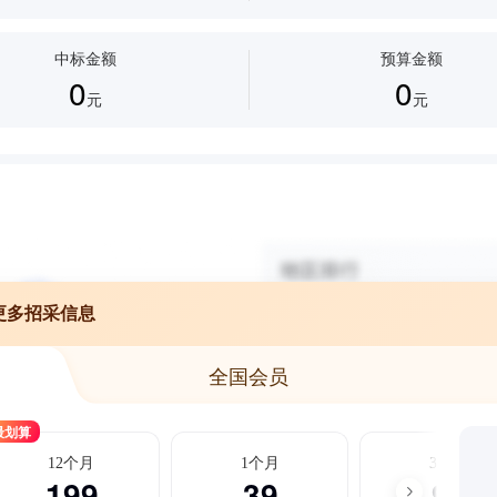
中标金额
预算金额
0
0
元
元
更多招采信息
全国会员
最划算
12个月
1个月
3个月
199
39
99