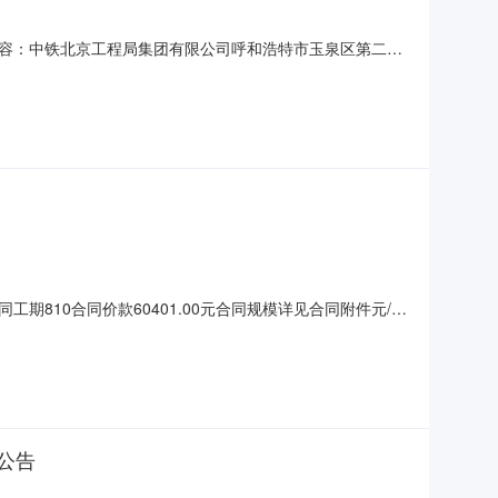
容：中铁北京工程局集团有限公司呼和浩特市玉泉区第二批
810合同价款60401.00元合同规模详见合同附件元/㎡
解决争议的办法无支付担保无其他内容无备注空
公告