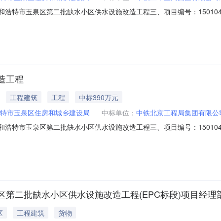
：呼和浩特市玉泉区第二批缺水小区供水设施改造工程三、项目编号：1501042
主体采购人(甲方)：呼和浩特市玉泉区住房和城乡建设局地址：玉泉区滨河南
京市大兴区经济开发区金苑路20号1幢4-8层联系方式：13115432
造工程
工程建筑
工程
中标390万元
特市玉泉区住房和城乡建设局
中标单位：
中铁北京工程局集团有限公
：呼和浩特市玉泉区第二批缺水小区供水设施改造工程三、项目编号：1501042
同主体采购人（甲方）：呼和浩特市玉泉区住房和城乡建设局地址：玉泉区滨
经济开发区永安路20号3号楼A-7934室联系方式：1839399333
第二批缺水小区供水设施改造工程(EPC标段)项目经理
区
工程建筑
货物