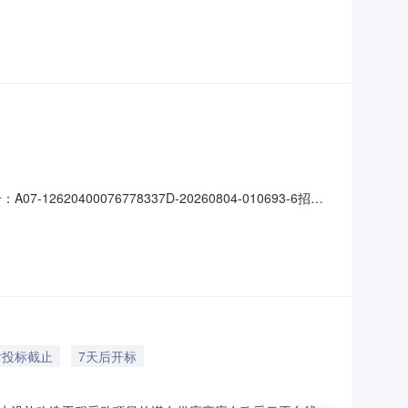
北设计研究总院有限公司项目负责人：孙运磊勘察单位：青
含超限工程）、市政工程（道路、桥梁、给排水）一类、市
0400076778337D-20260804-010693-6招标
资格后审监督机构：靖远县水务局是否重大项目：否项目概
除现状DN160PVC人饮管道
后投标截止
7天后开标