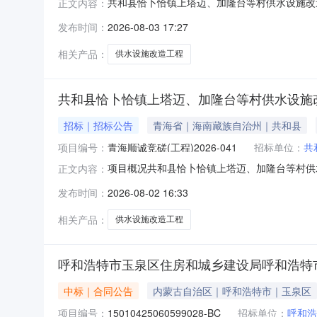
共和县恰卜恰镇上塔迈、加隆台等村供水设施改
正文内容：
获取获取采购文件，并于2026年08月14日0
发布时间：
2026-08-03 17:27
加隆台等村供水设施改造工程采购方式：竞争性磋商
施改造工程
相关产品：
供水设施改造工程
共和县恰卜恰镇上塔迈、加隆台等村供水设施
招标｜招标公告
青海省｜海南藏族自治州｜共和县
项目编号：
青海顺诚竞磋(工程)2026-041
招标单位：
共
项目概况共和县恰卜恰镇上塔迈、加隆台等村供水
正文内容：
文件。一、项目基本情况项目编号：青海顺诚竞磋
发布时间：
2026-08-02 16:33
2797810.02最高限价（元）：279781
述
相关产品：
供水设施改造工程
呼和浩特市玉泉区住房和城乡建设局呼和浩特
中标｜合同公告
内蒙古自治区｜呼和浩特市｜玉泉区
项目编号：
15010425060599028-BC
招标单位：
呼和浩