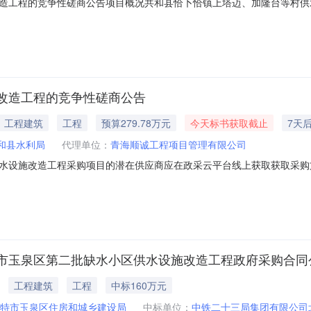
造工程的竞争性磋商公告项目概况共和县恰卜恰镇上塔迈、加隆台等村供
9:00（北京时间）前提交响应文件。一、项目基本情况项目编号：青海顺诚竞
预算金额（元）：2797810.02最高限价（元）：2797810.02
改造工程的竞争性磋商公告
工程建筑
工程
预算279.78万元
今天标书获取截止
7天
和县水利局
代理单位：
青海顺诚工程项目管理有限公司
设施改造工程采购项目的潜在供应商应在政采云平台线上获取获取采购文件，并
（工程）2026-041项目名称：共和县恰卜恰镇上塔迈、加隆台等村
0.02采购需求：标项名称：共和县恰卜恰镇上塔迈、加隆台等村供水设施改造工程
市玉泉区第二批缺水小区供水设施改造工程政府采购合同
工程建筑
工程
中标160万元
特市玉泉区住房和城乡建设局
中标单位：
中铁二十三局集团有限公司