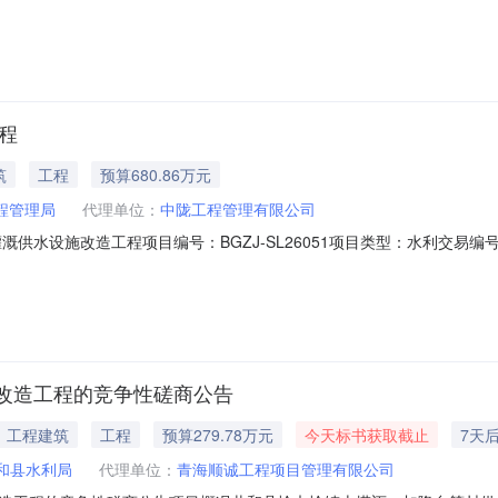
市海润自来水集团有限公司项目负责人：丛菁设计单位：中国市政工程华
构：青岛市建设工程施工图设计审查有限公司审查资质：建筑工程一类（
程
筑
工程
预算680.86万元
程管理局
代理单位：
中陇工程管理有限公司
施改造工程项目编号：BGZJ-SL26051项目类型：水利交易编号：A07-1262
管理局代理机构：中陇工程管理有限公司招标方式：公开招标审查方式：
次衬砌双龙隧洞侧墙、拱顶2062m，清除隧洞内淤积泥沙1350.75m3，拆
改造工程的竞争性磋商公告
工程建筑
工程
预算279.78万元
今天标书获取截止
7天
和县水利局
代理单位：
青海顺诚工程项目管理有限公司