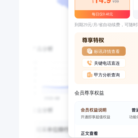
¥39
¥
每日仅0.48元
到期29元/月/省自动续费，可随
标讯详情查看
关键电话直连
甲方分析查询
会员尊享权益