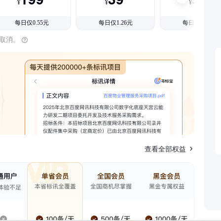
¥
¥
¥
每日仅0.55元
每日仅1.26元
每日仅1.08元
时取消。
查看全部权益