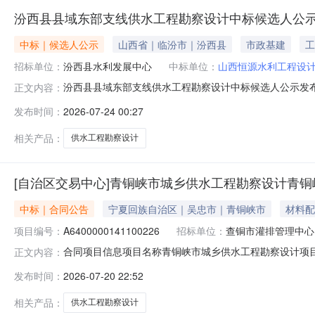
汾西县县域东部支线供水工程勘察设计中标候选人公
中标｜候选人公示
山西省｜临汾市｜汾西县
市政基建
工
招标单位：
汾西县水利发展中心
中标单位：
山西恒源水利工程设
汾西县县域东部支线供水工程勘察设计中标候选人公示发布时
正文内容：
标候选人公示公示期：2026年7月24日至2026年7
发布时间：
2026-07-24 00:27
示如下：一、评标情况汾西县县域东部支线供水工程勘察
设计有限公司（山西
相关产品：
供水工程勘察设计
[自治区交易中心]青铜峡市城乡供水工程勘察设计青
中标｜合同公告
宁夏回族自治区｜吴忠市｜青铜峡市
材料配
项目编号：
A6400000141100226
招标单位：
查铜市灌排管理中心
合同项目信息项目名称青铜峡市城乡供水工程勘察设计项目编号A64
正文内容：
建设单位青铜峡市灌排管理中心承包人宁夏福宁工程设计咨询有限
发布时间：
2026-07-20 22:52
同.pdf、2025-087（补）青铜峡市城乡供水工程勘察设计
相关产品：
供水工程勘察设计