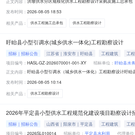
洪墩供水分区规模化供水工程勘察设计采购及施工总承包（
正文内容：
结果公示）招标编号:E3507810701100161001
发布时间：
2026-08-05 18:53
人(暨中标结果公示)公示如下：1、招标项目概况招标人
工程勘察设
相关产品：
供水工程施工总承包
供水工程勘察设计
盱眙县小型引调水(城乡供水一体化)工程勘察设计
招标｜招标公告
江苏省｜淮安市｜盱眙县
工程建筑
工程
项目编号：
HASL-GZ-2026070001-001-XY
招标单位：
盱眙县水
盱眙县小型引调水（城乡供水一体化）工程勘察设计盱眙
正文内容：
《关于盱眙县小型引调水（城乡供水一体化）工程项目建议
发布时间：
2026-08-05 10:14
盱眙县水务局，招标代理机构为中苏项目管理（江苏）有限
体建设内容：（1）新建DN1400
相关产品：
供水工程勘察设计
2026年平定县小型供水工程规范化建设项目勘察设计
招标｜招标公告
山西省｜阳泉市｜平定县
工程建筑
工程
项目编号：
2026SL010014
招标单位：
平定县水利局
代理单位