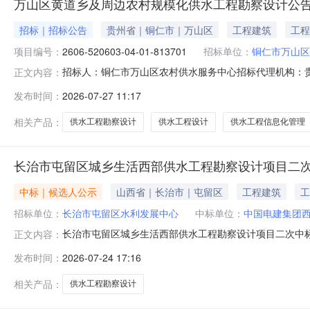
万山区黄道乡及周边农村规模化供水工程勘察设计公
招标｜招标公告
贵州省｜铜仁市｜万山区
工程建筑
工程
项目编号：
2606-520603-04-01-813701
招标单位：
铜仁市万山区
招标人：铜仁市万山区农村供水服务中心招标代理机构：贵州钟
正文内容：
01-813701已由铜仁市万山区水务局以万水发〔202
发布时间：
2026-07-27 11:17
件，现对该项目的设计进行公开招标。2、项目概况与招标范
新建中
相关产品：
供水工程勘察设计
供水工程设计
供水工程信息化管理
长治市屯留区城乡生活西部供水工程勘察设计项目二
中标｜候选人公示
山西省｜长治市｜屯留区
工程建筑
工
招标单位：
长治市屯留区水利发展中心
中标单位：
中国电建集团
长治市屯留区城乡生活西部供水工程勘察设计项目二次中标候选人公示下载PDF文件：
正文内容：
发布时间：
2026-07-24 17:16
相关产品：
供水工程勘察设计