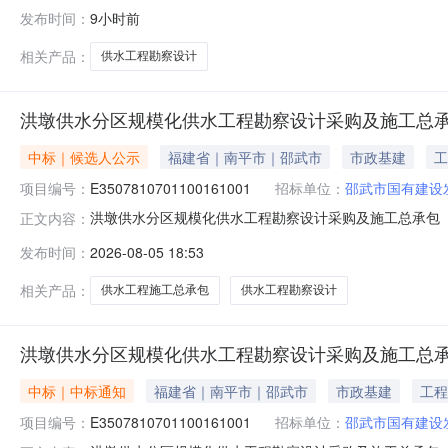
程勘察设计招标公告1.招标条件本招标项目古田县芝山基地
发布时间：
9小时前
建设资金来自财政资金及自筹资金，出资比例为100%，
相关产品：
供水工程勘察设计
洪墩供水分区规模化供水工程勘察设计采购及施工总承包
中标｜候选人公示
福建省｜南平市｜邵武市
市政基建
工
项目编号：
E3507810701100161001
招标单位：
邵武市国有建设
洪墩供水分区规模化供水工程勘察设计采购及施工总承包（
正文内容：
标结果公示）招标编号:E350781070110016100
发布时间：
2026-08-05 18:53
选人(暨中标结果公示)公示如下：1、招标项目概况招标
水工程勘察
相关产品：
供水工程施工总承包
供水工程勘察设计
洪墩供水分区规模化供水工程勘察设计采购及施工总承包
中标｜中标通知
福建省｜南平市｜邵武市
市政基建
工程
项目编号：
E3507810701100161001
招标单位：
邵武市国有建设