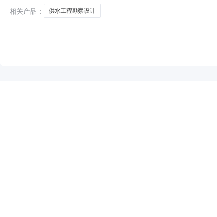
相关产品：
供水工程勘察设计
NEW
HOT
5折起
暂时没有搜索结果…