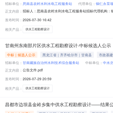
招标单位：
思南县农村水利水电工程服务站
代理单位：
铜仁永昊
招标人：思南县农村水利水电工程服务站招标代理机构：
正文内容：
省发展改革委、省财政厅关于明确农村规模化供水工程相关
发布时间：
2026-07-30 16:42
为思南县农村水利水电工程服务站。项目已具备招标条件，
管1条，长548m，为DN50
相关产品：
供水工程勘察设计
甘南州东南部片区供水工程勘察设计-中标候选人公示
中标｜候选人公示
黑龙江省｜齐齐哈尔市｜甘南县
市政基建
招标单位：
甘南藏族自治州水利技术综合服务站
中标单位：
中水
公告文件.pdf
正文内容：
发布时间：
2026-07-29 20:59
相关产品：
供水工程勘察设计
昌都市边坝县金岭乡集中供水工程勘察设计——结果