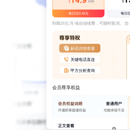
¥39
¥
¥
每日仅0.48元
每日仅
到期29元/月/省自动续费，可随时取消。
标讯详情查看
关键电话直连
甲方分析查询
会员尊享权益