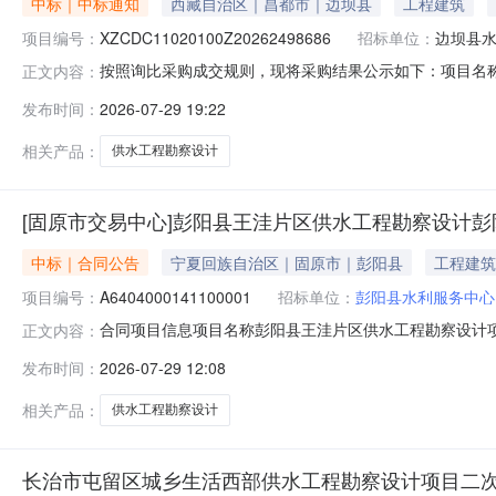
中标｜中标通知
西藏自治区｜昌都市｜边坝县
工程建筑
项目编号：
XZCDC11020100Z20262498686
招标单位：
边坝县
按照询比采购成交规则，现将采购结果公示如下：项目名称:昌都市
正文内容：
采购采购人:边坝县水利队联系人:拉桑采购结果:成功评选报价
发布时间：
2026-07-29 19:22
现成交西藏自治区水利电力规划勘测设计研究院中选2026-07-2
相关产品：
供水工程勘察设计
[固原市交易中心]彭阳县王洼片区供水工程勘察设计
中标｜合同公告
宁夏回族自治区｜固原市｜彭阳县
工程建筑
项目编号：
A6404000141100001
招标单位：
彭阳县水利服务中心
合同项目信息项目名称彭阳县王洼片区供水工程勘察设计项目编号A6
正文内容：
信息建设单位彭阳县水利服务中心承包人固原市水利勘测设计院
发布时间：
2026-07-29 12:08
用工程设计合同(1).pdf彭阳县王洼片区供水工程-矿井水配置
相关产品：
供水工程勘察设计
长治市屯留区城乡生活西部供水工程勘察设计项目二