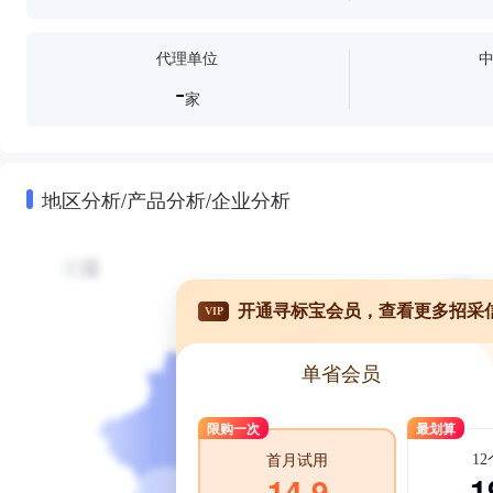
代理单位
-
家
地区分析/产品分析/企业分析
开通寻标宝会员，查看更多招采
VIP
单省会员
限购一次
最划算
1
首月试用
1
14.9