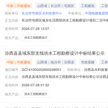
中标｜中标通知
山西省｜长治市｜屯留区
工程建筑
工程
招标单位：
长治市屯留区水利发展中心
中标单位：
中国电建集团
长治市屯留区城乡生活西部供水工程勘察设计项目二次中标结
正文内容：
次中标结果公示长治市屯留区城乡生活西部供水工程勘察设
发布时间：
2026-07-28 13:07
标人：牵头人：中国电建集团西北勘测设计研究院有限公司
无三、监督部门本招标
相关产品：
供水工程勘察设计
汾西县县域东部支线供水工程勘察设计中标结果公示
中标｜中标通知
山西省｜临汾市｜汾西县
市政基建
工程
项目编号：
GC141000202600248001
招标单位：
汾西县水利发展
汾西县县域东部支线供水工程勘察设计中标结果公示汾西
正文内容：
GC141000202600248001招标人：汾西县水利发展
发布时间：
2026-07-28 01:32
山西汇鑫磊招标代理有限公司联系人：田杉杉、景丹丹联系电话
恒
相关产品：
供水工程勘察设计