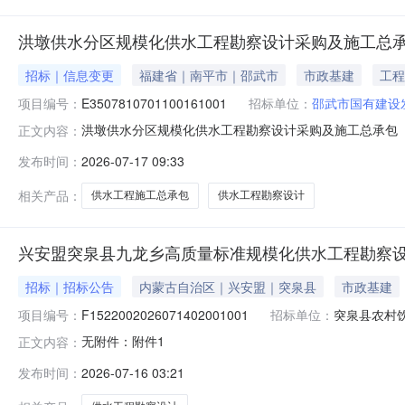
洪墩供水分区规模化供水工程勘察设计采购及施工总承包(
招标｜信息变更
福建省｜南平市｜邵武市
市政基建
工程
项目编号：
E3507810701100161001
招标单位：
邵武市国有建设
洪墩供水分区规模化供水工程勘察设计采购及施工总承包（
正文内容：
标人：现对洪墩供水分区规模化供水工程勘察设计采购及施工总
发布时间：
2026-07-17 09:33
人员的补充说明招标文件第二章“第一节投标人须知前附表”1
员中，
相关产品：
供水工程施工总承包
供水工程勘察设计
兴安盟突泉县九龙乡高质量标准规模化供水工程勘察
招标｜招标公告
内蒙古自治区｜兴安盟｜突泉县
市政基建
项目编号：
F1522002026071402001001
招标单位：
突泉县农村
无附件：附件1
正文内容：
发布时间：
2026-07-16 03:21