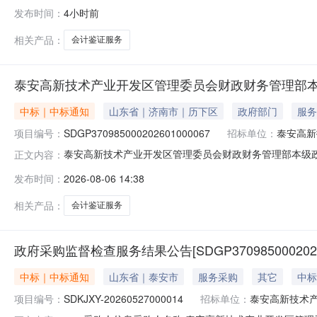
SDGP371300000202601003156_A三、采购
发布时间：
4小时前
况：标包采购内容供应商名称采购数量成交金额AC200201
相关产品：
会计鉴证服务
泰安高新技术产业开发区管理委员会财政财务管理部
中标｜中标通知
山东省｜济南市｜历下区
政府部门
服务
项目编号：
SDGP370985000202601000067
招标单位：
泰安高新
泰安高新技术产业开发区管理委员会财政财务管理部本级
正文内容：
SDGP370985000202601000067_A三、采购
发布时间：
2026-08-06 14:38
六、成交情况：标包采购内容供应商名称采购数量成交金额AC2
无八
相关产品：
会计鉴证服务
政府采购监督检查服务结果公告[SDGP37098500020260
中标｜中标通知
山东省｜泰安市
服务采购
其它
中标
项目编号：
SDKJXY-20260527000014
招标单位：
泰安高新技术