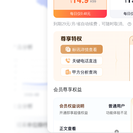
¥39
¥
¥
每日仅0.48元
每日仅
到期29元/月/省自动续费，可随时取消。
标讯详情查看
关键电话直连
甲方分析查询
会员尊享权益