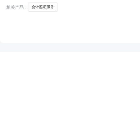
相关产品：
会计鉴证服务
NEW
HOT
5折起
暂时没有搜索结果…