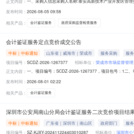
一、采购人信息采购人名称:泰安高新技术产业开发区管理委员
正文内容：
二、框架协议采购项目信息框架协议征集入围阶段项目名称
发布时间：
2026-08-05 09:58
项目编号:SDKJXY-20260527000014框架协议合同授
相关产品：
会计鉴证服务
政府采购监督检查服务
会计鉴证服务定点竞价成交公告
中标｜中标通知
山东省｜威海市｜荣成市
服务采购
服务
项目编号：
SCDZ-2026-1267377
招标单位：
荣成市市场监督管理
一、项目编号：SCDZ-2026-1267377，项目包
正文内容：
市-荣成市-荣成市文化东路成交时间：2026-07-241
发布时间：
2026-08-01 02:22
价情况如下：供应商名称参与方式供应商报价(元)报价时间荣成久华
相关产品：
会计鉴证服务
深圳市公安局南山分局会计鉴证服务二次竞价项目结果公告[FW
中标｜中标通知
广东省｜深圳市｜南山区
政府部门
服务
项目编号：
SZ-KJXY-202411224403010287
招标单位：
深圳市公