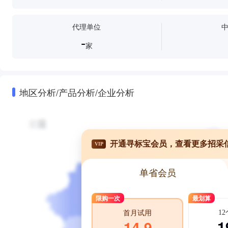
代理单位
-
家
地区分析/产品分析/企业分析
开通寻标宝会员，查看更多招采
VIP
单省会员
限购一次
最划算
1
首月试用
1
14.9