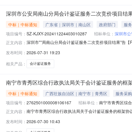
深圳市公安局南山分局会计鉴证服务二次竞价项目结果公告[FW
中标｜中标通知
广东省｜深圳市｜南山区
政府部门
服务
项目编号：
SZ-KJXY-202411224403010287
招标单位：
深圳市公
深圳市**局南山分局会计鉴证服务二次竞价项目结果*告【FW-
正文内容：
KJXY-202411224403010287采购包名称:采购包1
发布时间：
2026-07-31 19:23
山**分局经济犯罪侦查大队1.8非国家工作人员受贿案（经侦
相关产品：
会计鉴证服务
南宁市青秀区综合行政执法局关于会计鉴证服务的框
中标｜中标通知
广西壮族自治区｜南宁市｜青秀区
服务采购
项目编号：
2762501000008106167
招标单位：
南宁市青秀区综合
南宁市青秀区综合行政执法局关于会计鉴证服务的框架协
正文内容：
号:2762501000008106167）采购已经结束
发布时间：
2026-07-30 10:43
号:2762501000008106167项目联系人:莫媛项目联系电话