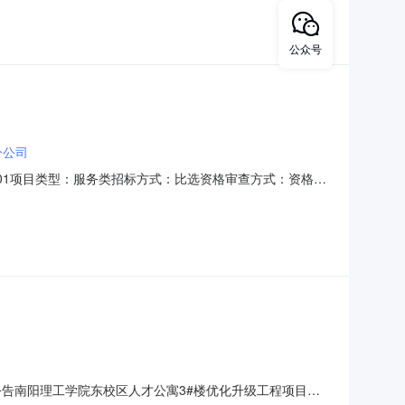
与北侧适当位置新设轨道衡设备。Ⅶ场北咽喉机务段新增两
公众号
分公司
8001项目类型：服务类招标方式：比选资格审查方式：资格后
务，包含设计阶段的测量工作。工程概况：本工程在Ⅶ场南
与北侧适当位置新设轨道衡设备。Ⅶ场北咽喉机务段新增两
公告南阳理工学院东校区人才公寓3#楼优化升级工程项目结