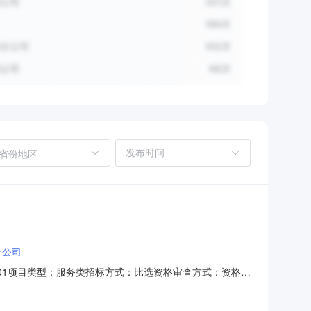
省份地区
分公司
8001项目类型：服务类招标方式：比选资格审查方式：资格后
务，包含设计阶段的测量工作。工程概况：本工程在Ⅶ场南
与北侧适当位置新设轨道衡设备。Ⅶ场北咽喉机务段新增两