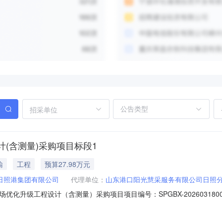
招采单位
(含测量)采购项目标段1
输
工程
预算27.98万元
日照港集团有限公司
代理单位：
山东港口阳光慧采服务有限公司日照
化升级工程设计（含测量）采购项目项目编号：SPGBX-2026031
购日照港石臼港区站场优化升级工程的初步设计及施工图设计文件编制服
铁路利用南联Ⅱ线连通Ⅶ场全部股道，联络线占压既有南联Ⅱ轨道衡拆除，