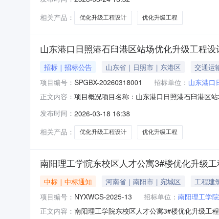
咽喉区外修建渡线连通南联Ⅴ与南联Ⅱ线，南区
组道岔连锁纳入本工程，拆除II
相关产品：
优化升级工程设计
优化升级工程
山东港口日照港石臼港区站场优化升级工程设计
招标｜招标公告
山东省｜日照市｜东港区
交通运
项目编号：
SPGBX-20260318001
招标单位：
山东港口
项目概况项目名称：山东港口日照港石臼港区站场优
正文内容：
审公告类型：资格后审公告规模：项目简介：采
发布时间：
2026-03-18 16:38
咽喉区外修建渡线连通南联Ⅴ与南联Ⅱ线，南区
组道岔连锁纳入本工程，拆除II
相关产品：
优化升级工程设计
优化升级工程
南阳理工学院东校区人才公寓3#楼优化升级工
中标｜中标通知
河南省｜南阳市｜宛城区
工程建
项目编号：
NYXWCS-2025-13
招标单位：
南阳理工学院
南阳理工学院东校区人才公寓3#楼优化升级工
正文内容：