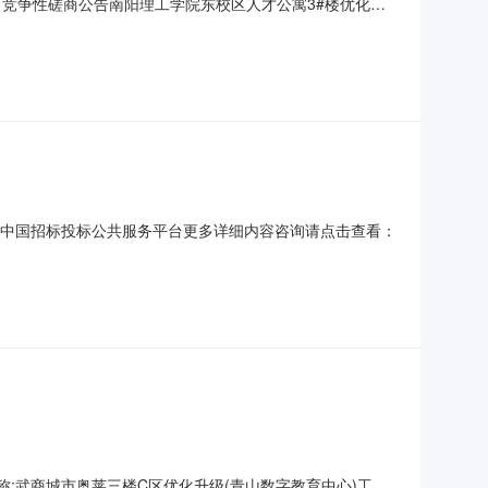
目竞争性磋商公告南阳理工学院东校区人才公寓3#楼优化升
优化升级工程项目进行竞争性磋商方式招标，现欢迎符合相关
3#楼优化升级工程项目3.招标方式：竞争性磋商4.招标内容：
：中国招标投标公共服务平台更多详细内容咨询请点击查看：
名称:武商城市奥莱三楼C区优化升级(青山数字教育中心)工程