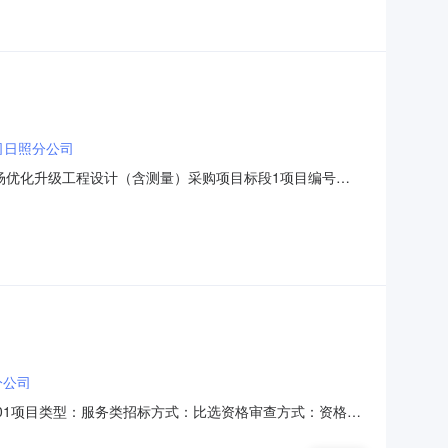
司日照分公司
场优化升级工程设计（含测量）采购项目标段1项目编号
港口日照港石臼港区站场优化升级工程设计（含测量）采购项目项目编
模：采购日照港石臼港区站场优化升级工程的初步设计及施工图设
分公司
8001项目类型：服务类招标方式：比选资格审查方式：资格后
务，包含设计阶段的测量工作。工程概况：本工程在Ⅶ场南