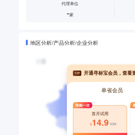
代理单位
-
家
地区分析/产品分析/企业分析
开通寻标宝会员，查看
VIP
单省会员
限购一次
首月试用
14.9
¥39
¥