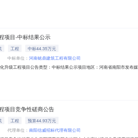
院的委托，就南阳理工学院东校区人才公寓3#楼优化升级工程项目进行
阳理工学院地址：南阳市长江路80号二、采购代理机构：南阳信威招标代
程项目-中标结果公示
筑
工程
中标44.35万元
中标单位：
河南铭鼎建筑工程有限公司
优化升级工程项目公告类型：中标结果公示项目地区：河南省南阳市发布
寓3#楼优化升级工程项目结果公告.pdf
工程项目竞争性磋商公告
筑
工程
预算44.93万元
代理单位：
南阳信威招标代理有限公司