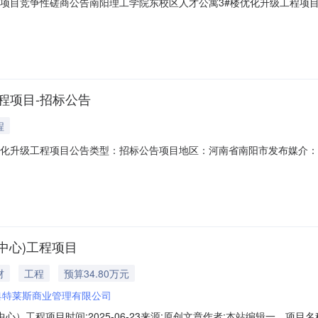
程项目竞争性磋商公告南阳理工学院东校区人才公寓3#楼优化升级工程项
限公司接受南阳理工学院的委托，就南阳理工学院东校区人才公寓3#楼
号：NYXWCS-2025-132.项目名称：南阳理工学院东校区人才公寓
程项目-招标公告
程
优化升级工程项目公告类型：招标公告项目地区：河南省南阳市发布媒介
中心)工程项目
材
工程
预算34.80万元
奥特莱斯商业管理有限公司
）工程项目时间:2025-06-23来源:原创文章作者:本站编辑一、项目