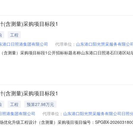
(含测量)采购项目标段1
购
工程
东港口日照港集团有限公司
代理单位：
山东港口阳光慧采服务有限公
（含测量）采购项目标段1公开招标标题名称山东港口日照港石臼港区站
日期2026-03-26有效截止日期2026-03-31项目概况项目名称：山东
：服务类招标方式：比选资格审查方式：资格后审公告类型：资格后审公告规
(含测量)采购项目标段1
输
工程
预算27.98万元
日照港集团有限公司
代理单位：
山东港口阳光慧采服务有限公司日照
化升级工程设计（含测量）采购项目项目编号：SPGBX-2026031
购日照港石臼港区站场优化升级工程的初步设计及施工图设计文件编制服