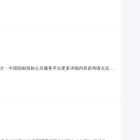
竞争性磋商采购，按规定程序进行了开标、评标、定标，现就
理有限公司地址：南阳市梅溪路209号三、项目名称及编
媒介：中国招标投标公共服务平台更多详细内容咨询请点击查