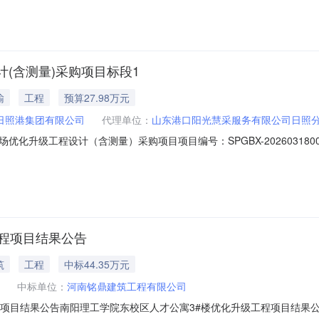
铁路利用南联Ⅱ线连通Ⅶ场全部股道，联络线占压既有南联Ⅱ轨道衡拆除，
(含测量)采购项目标段1
输
工程
预算27.98万元
日照港集团有限公司
代理单位：
山东港口阳光慧采服务有限公司日照
化升级工程设计（含测量）采购项目项目编号：SPGBX-2026031
购日照港石臼港区站场优化升级工程的初步设计及施工图设计文件编制服
铁路利用南联Ⅱ线连通Ⅶ场全部股道，联络线占压既有南联Ⅱ轨道衡拆除，
程项目结果公告
筑
工程
中标44.35万元
中标单位：
河南铭鼎建筑工程有限公司
程项目结果公告南阳理工学院东校区人才公寓3#楼优化升级工程项目结果