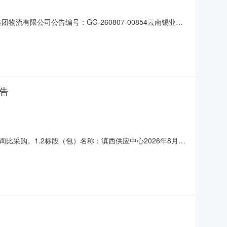
团物流有限公司公告编号：GG-260807-00854云南锡业集
：项目标号：8110-XJ-2607-24465项目标名：
公告
询比采购。1.2标段（包）名称：滇西供应中心2026年8月仪
应商排名成交含税金额成交不含税金额备注1江苏策创自动化设备有