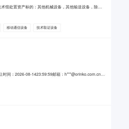
科学技术馆处置资产标的：其他机械设备，其他输送设备，除害
，移动通信（网）设备，其他电气设备，其他广播、电视、
ttp://www.cbex.com.cn资产处置清单序号资产
移动通信设备
技术取证设备
6-08-1423:59:59邮箱：h***@orinko.com.cn需
东基地，主体设备从广东搬迁至合肥，配套新建、改造废气收集管
本条件：新增供应商需