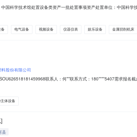
8项目名称：中国科学技术馆处置设备类资产一批处置事项资产处置单位：中国
机，音箱，技术取证设备，其他视频设备，其他音频设备，其他仪器仪表
权交易所处置服务机构联系方式：400-6121-717处置服务机构网址链接：h
设备
电气设备
视频设备
仪器仪表
娱乐设备
金属切削机床
材料股份有限公司
8181459968联系人：何**联系方式：180****5407需求报名截止时间：202
RTO主体设备（喷淋塔、多级过滤、沸石转轮、RTO、活性碳箱）利旧广
运行后确保设备运行正常，处理效率达标。报名要求：1、新增供应商基
O主体设备
]
河县