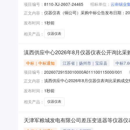
项目编号：
8110-XJ-2607-24465
招标单位：
云南锡业
仪器仪表（铜公司）采购中标公告发布日期：2026-
正文内容：
团物流有限公司就仪器仪表（铜公司）在云南锡业集
发布时间：
1秒前
仪器仪表（铜公司）序号供应商名称综合排名1云
相关产品：
仪器仪表
滇西供应中心2026年8月仪器仪表公开询比采购(2026
中标｜中标通知
江苏省｜扬州市｜宝应县
中标7.
项目编号：
20260729153010000A011100115000/001
滇西供应中心2026年8月仪器仪表询比采购成交结
正文内容：
器仪表询比采购。1.3采购方式：询比采购。1.4
发布时间：
1秒前
限公司17603067283.17滇西供应中心2026年
相关产品：
仪器仪表
天津军粮城发电有限公司差压变送器等仪器仪