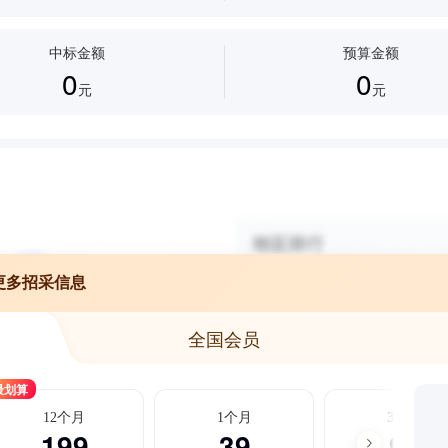
中标金额
预算金额
0
0
元
元
更多招采信息
全国会员
最划算
12个月
1个月
3个月
199
39
99