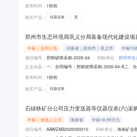
类_/仪器仪表类/泵类_/泵
发布时间：
1秒前
相关产品：
仪器仪表
泵
郑州市生态环境局巩义分局装备现代化建设项
中标｜合同公告
河南省｜郑州市｜巩义市
中标108
项目编号：
郑财磋商采购-2026-64
招标单位：
郑州市生
一、合同编号：郑财磋商采购-2026-64-A
正文内容：
义分局装备现代化建设项目五、合同主体1.采购人
发布时间：
1秒前
赞环保科技有限公司企业规模：微型地址：河南自贸试
相关产品：
仪器仪表
石碌铁矿分公司压力变送器等仪器仪表(六)采
中标｜候选人公示
海南省
中标18.99万元
项目编号：
AAWZAB2026050010
招标单位：
海南矿业