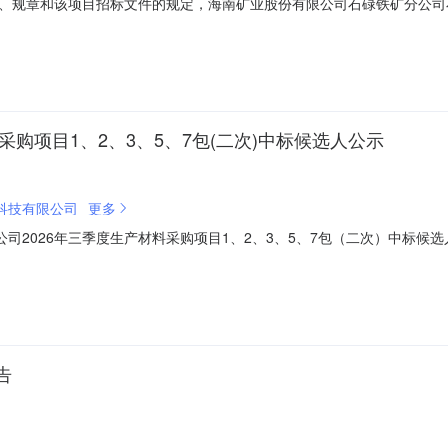
、规章和该项目招标文件的规定，海南矿业股份有限公司石碌铁矿分公司
）的评标工作已经结束，现对中标候选单位予以公示如下：中标候选单位：鼎浏科
额16410元（含13%税）中标候选单位：深圳市欧格美自动化工程技术有
采购项目1、2、3、5、7包(二次)中标候选人公示
科技有限公司
更多
公司2026年三季度生产材料采购项目1、2、3、5、7包（二次）中标候选人
告