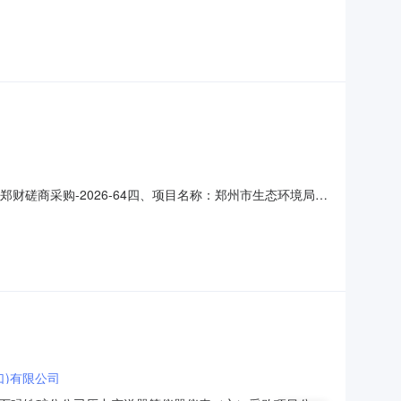
郑财磋商采购-2026-64四、项目名称：郑州市生态环境局巩
联系方式：136076768072.供应商（乙方）：河南首
联系方式：18530860000六、合同主要信息1
口)有限公司