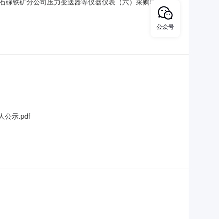
石碌铁矿分公司压力变送器等仪器仪表（六）采购项目公开
技(海口)有限公司，预中标金额189945元（含13%税）中
限公司，预中标金额15200元（含13%税）公告日期：
公众号
公示.pdf