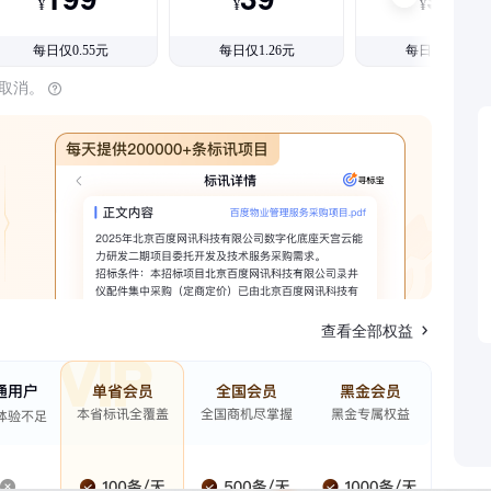
¥
¥
¥
每日仅0.55元
每日仅1.26元
每日仅1.08元
时取消。
查看全部权益