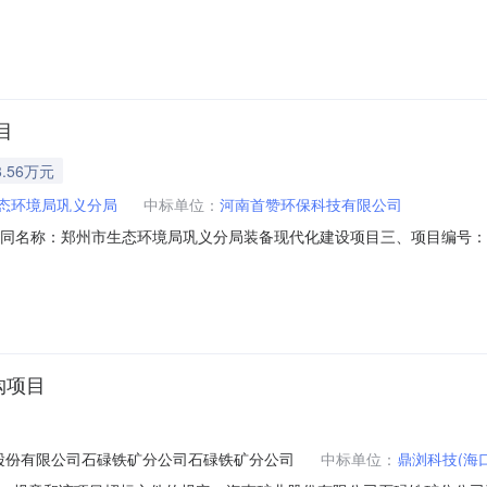
目
.56万元
态环境局巩义分局
中标单位：
河南首赞环保科技有限公司
二、合同名称：郑州市生态环境局巩义分局装备现代化建设项目三、项目编号：
（甲方）：郑州市生态环境局巩义分局地址：巩义市紫荆路37号联系人：贾真
验区郑州片区(郑东)康宁街86号1号楼2单元30层115号联系人：范房俞
购项目
股份有限公司石碌铁矿分公司石碌铁矿分公司
中标单位：
鼎浏科技(海