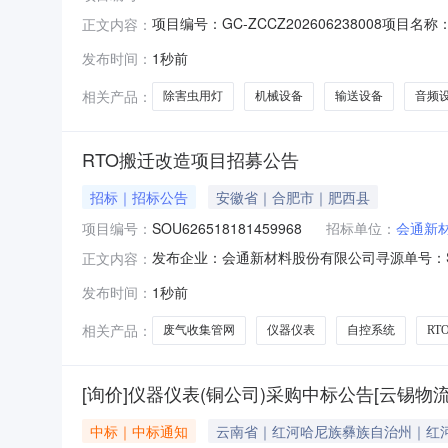
项目编号：GC-ZCCZ20260623800
正文内容：
虫用灯，金属切削机床，其他娱乐设备，其他电
发布时间：
1秒前
电影设备处置方式：进场交易处置服务机构名称：北京产
相关产品：
除害虫用灯
机械设备
输送设备
音频
RTO搬迁改造项目招募公告
招标｜招标公告
安徽省｜合肥市｜肥西县
项目编号：
SOU626518181459968
招标单位：
会通新
发布企业：会通新材料股份有限公司寻源单号：SOU62651
正文内容：
求交付时间：2026-08-15项目内容：1、
发布时间：
1秒前
网、仪器仪表、自控系统等附属设施；2、调试
相关产品：
废气收集管网
仪器仪表
自控系统
RT
[询价]仪器仪表(铜公司)采购中标公告[云锡物流
中标｜中标通知
云南省｜红河哈尼族彝族自治州｜红