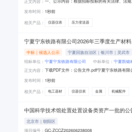
一、公示内容：根据招标投标的有关法律、法规
正文内容：
招标（项目编号：AAWZAB2026050010
发布时间：
1秒前
标候选单位：海南恒顺源科技有限公司，预中标金
2026年08
相关产品：
仪器仪表
压力变送器
宁夏宁东铁路有限公司2026年三季度生产材料
中标｜候选人公示
宁夏回族自治区｜银川市｜灵武市
招标单位：
宁夏宁东铁路有限公司
中标单位：
宁夏凯铭
下载PDF文件：公告文件.pdf宁夏宁东铁路有限
正文内容：
发布时间：
1秒前
相关产品：
电工器材
仪器仪表
金属
机械配件
中国科学技术馆处置处置设备类资产一批的公
北京市｜朝阳区
项目编号：
GC-ZCCZ202606238008