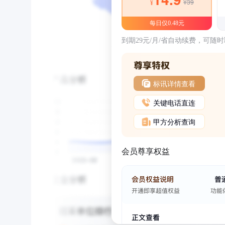
¥39
¥
每日仅0.48元
到期29元/月/省自动续费，可随
标讯详情查看
关键电话直连
甲方分析查询
会员尊享权益