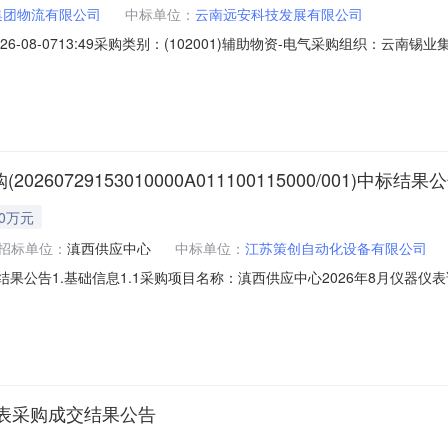
集团物流有限公司
中标单位：
云南远安科技发展有限公司
08-0713:49采购类别：(102001)辅助物资-电气采购组织：云南锡业集
团电子采购平台进行了网上电子招标并已完成评标工作，现将中标结果公示如下
南远安科技发展有限公司1云南锡业集团物流有限公司2026年08月07日
0729153010000A011100115000/001)中标结果
60万元
招标单位：
滇西供应中心
中标单位：
江苏策创自动化设备有限公司
果公告1.基础信息1.1采购项目名称：滇西供应中心2026年8月仪器仪表
公示期：2026年8月7日-2026年8月10日。2.成交结果序号成交供
8月7日项目编号:项目名称:
表采购成交结果公告