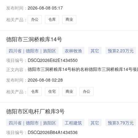
作日挂牌起始日期2026-05-22是否联合出租否挂牌截
发布时间：
2026-08-08 05:17
业28处，住宅1处，办公用房5处，仓库26处。部分资
相关产品：
办公
仓库
商业
德阳市三洞桥粮库14号
四川省｜德阳市｜旌阳区
农林牧渔
其它
预算2.23万元
项目编号：
DSCQ2026E62E1434550
德阳市三洞桥粮库14号标的名称德阳市三洞桥粮库14号项目编码
正文内容：
2026-05-22是否联合出租否挂牌截止日期2026-0
发布时间：
2026-08-08 02:28
处，办公用房5处，仓库26处。部分资产系德阳市杰阳
相关产品：
仓库
住宅
商业
办公
德阳市区电杆厂粮库3号
四川省｜德阳市｜旌阳区
工程建筑
其它
预算3.79万元
项目编号：
DSCQ2026B84A1434536