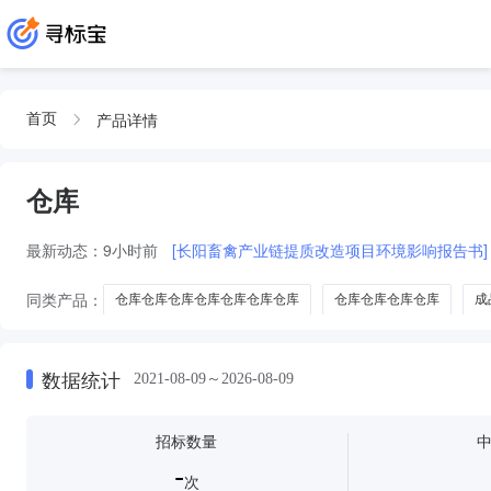
产品详情
首页
仓库
最新动态：
9小时前
[长阳畜禽产业链提质改造项目环境影响报告书]
同类产品：
仓库仓库仓库仓库仓库仓库仓库
仓库仓库仓库仓库
成
数据统计
2021-08-09～2026-08-09
招标数量
-
次