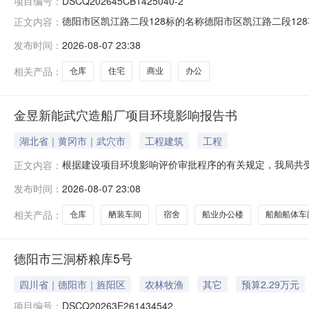
项目编号：
DSCQ202645CB1425040-2
德阳市区凯江路二段128标的名称德阳市区凯江路二段128项目
正文内容：
2026-05-22是否联合出租否挂牌截止日期2026-0
发布时间：
2026-08-07 23:38
处，办公用房5处，仓库26处。部分资产系德阳市杰阳资
相关产品：
仓库
住宅
商业
办公
金昱新能武穴造船厂项目环境影响报告书
湖北省｜黄冈市｜武穴市
工程建筑
工程
根据建设项目环境影响评价审批程序的有关规定，我局共受理
正文内容：
址：黄冈市城东新区永安路特1号邮编：438700项目
发布时间：
2026-08-07 23:08
位：湖北省伟达环保咨询有限公司建设内容：建设绿色智
米，购置和安装相关生产设备。受
相关产品：
仓库
舾装车间
宿舍
船业办公楼
船舶船体车
德阳市三洞桥粮库5号
四川省｜德阳市｜旌阳区
农林牧渔
其它
预算2.29万元
项目编号：
DSCQ20263E261434542