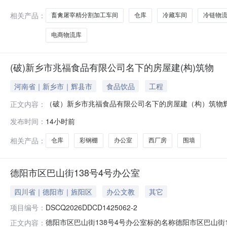
容：新建畜禽屠宰精分
相关产品：
畜禽屠宰精分割加工车间
仓库
冷藏车间
冷链物
电商物流库
(破)新乡市兆福食品有限公司名下的房屋建(构)筑物
河南省｜新乡市｜辉县市
食品饮品
工程
（破）新乡市兆福食品有限公司名下的房屋建（构）筑物辉
正文内容：
算涉及的资产，具体为名下的房屋建（构）筑物。详情见
发布时间：
14小时前
财产（(2024)豫0782破9号）拍品所有人新乡市兆
厂房、围墙等，房屋结构构件
相关产品：
仓库
彩钢棚
办公室
西厂房
围墙
德阳市区巴山街138号4号办公室
四川省｜德阳市｜旌阳区
办公文教
其它
项目编号：
DSCQ2026DDCD1425062-2
德阳市区巴山街138号4号办公室标的名称德阳市区巴山街138
正文内容：