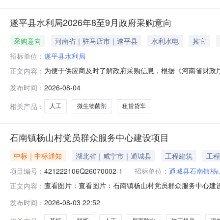
遂平县水利局2026年8至9月政府采购意向
采购意向
河南省｜驻马店市｜遂平县
水利水电
其它
招标单位：
遂平县水利局
为便于供应商及时了解政府采购信息，根据《河南省财政厅关
正文内容：
意向公开如下：序号采购单位名称采购项目名称采购需求
发布时间：
2026-08-04
护项目，提升奎旺河水质达到三类水质，投放微生物菌剂等、
采购公告和采购文件为准。遂
相关产品：
人工
微生物菌剂
租赁货车
石南镇杨山村党员群众服务中心建设项目
中标｜中标通知
湖北省｜咸宁市｜通城县
工程建筑
工程
项目编号：
421222106Q26070002-1
招标单位：
通城县石南镇杨
查看图片：查看图片：石南镇杨山村党员群众服务中心建设项目转
正文内容：
数量：溢价率：20.25%报名信息报名开始时间：2026-07-28
发布时间：
2026-08-03 22:52
出价延时：--秒竞价开始时间：2026-08-0109:00:00