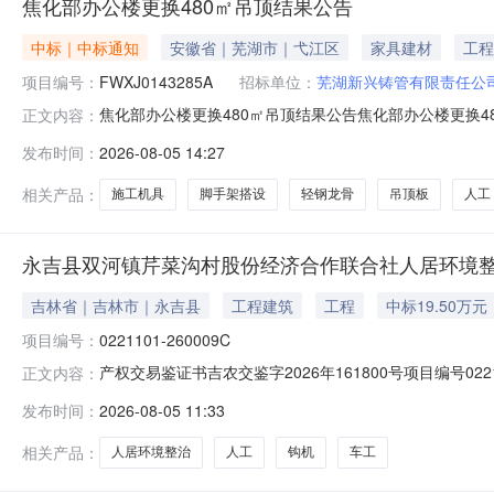
焦化部办公楼更换480㎡吊顶结果公告
中标｜中标通知
安徽省｜芜湖市｜弋江区
家具建材
工程
项目编号：
FWXJ0143285A
招标单位：
芜湖新兴铸管有限责任公
焦化部办公楼更换480㎡吊顶结果公告焦化部办公楼更换48
正文内容：
自行采购四、采购执行单位：芜湖新兴铸管有限责任公司五、成
发布时间：
2026-08-05 14:27
2026-08-05九、采购执行人联系方式：185116
相关产品：
施工机具
脚手架搭设
轻钢龙骨
吊顶板
人工
永吉县双河镇芹菜沟村股份经济合作联合社人居环境
吉林省｜吉林市｜永吉县
工程建筑
工程
中标19.50万元
项目编号：
0221101-260009C
产权交易鉴证书吉农交鉴字2026年161800号项目编号0
正文内容：
作联合社法定代表人/身份证号**供应人吉林市*驰建筑工程有限公司
发布时间：
2026-08-05 11:33
23日交易方式公开交易采购项目主要内容人居环境整治，钩机
相关产品：
人居环境整治
人工
钩机
车工