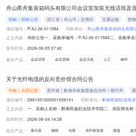
舟山甬舟集装箱码头有限公司会议室加装无线话筒及
招标｜招标公告
浙江省｜舟山市｜定海区
交通运输
货物
项目编号：
P-XJ-26-011584
招标单位：
舟山甬舟集装箱码头有限
询价公告一、采购单编号：P-XJ-26-011584二、采购
正文内容：
期：2026-11-05五、最高限价：26000元六、
发布时间：
2026-08-05 07:42
13857803745十、询价类型：公开具体规格、技术
13%
相关产品：
会议话筒
会议音响
会议主机
人工
辅件
关于光纤电缆的反向竞价馆合同公告
中标｜合同公告
贵州省｜黔南布依族苗族自治州｜都匀市
通
项目编号：
2991351000001059101
招标单位：
黔南民族职业技术
一、采购人名称：黔南民族职业技术学院二、供应商名称
正文内容：
2991351000001059101五、合同编号：522799255
发布时间：
2026-08-04 14:28
新华三/h3cUS110-16G台1.00586.01586.013超五类网线米1
相关产品：
显示器
辅材
光缆
光纤收发器
硬盘
超