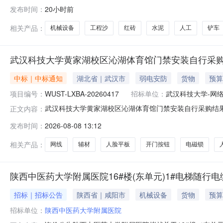
1316:00:00竞价起止时间：2026-08-1414:00
发布时间：
20小时前
表人/负责人：柏*企业性质：项目周期：10天农用项目：
相关产品：
机械设备
工程沙
红砖
水泥
人工
铲车
武汉科技大学黄家湖校区沁湖体育馆门禁安装自行采
中标｜中标通知
湖北省｜武汉市
弱电安防
货物
预算
项目编号：
WUST-LXBA-20260417
招标单位：
武汉科技大学-网
武汉科技大学黄家湖校区沁湖体育馆门禁安装自行采购结
正文内容：
沁湖体育馆门禁安装项目编号WUST-LXBA-2026041
发布时间：
2026-08-08 13:12
技术参数超六类室外成交清单2采购内容是否进口采购数量计
脸平板
相关产品：
网线
辅材
人脸平板
开门按钮
电磁锁
陕西中医药大学附属医院16#楼(东单元)1#电梯随行
招标｜招标公告
陕西省｜咸阳市
机械设备
货物
预算
招标单位：
陕西中医药大学附属医院