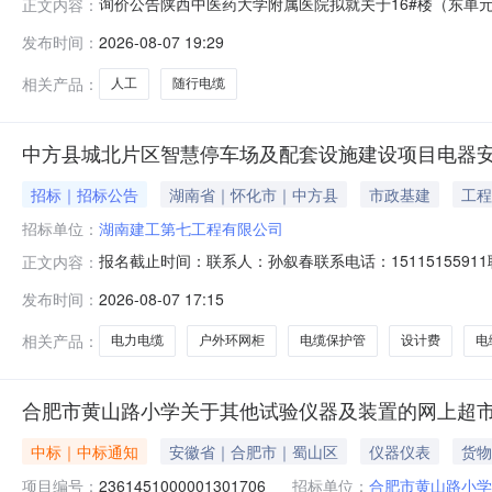
询价公告陕西中医药大学附属医院拟就关于16#楼（东单
正文内容：
本次询价采购进行响应。一、采购项目名称：16#楼（东单
发布时间：
2026-08-07 19:29
缆更换维修申请数量：详情请看参数要求2、采购预算：1895
件）米6
相关产品：
人工
随行电缆
中方县城北片区智慧停车场及配套设施建设项目电器
招标｜招标公告
湖南省｜怀化市｜中方县
市政基建
工程
招标单位：
湖南建工第七工程有限公司
报名截止时间：联系人：孙叙春联系电话：15115155
正文内容：
招标人：湖南建工第七工程有限公司二〇二六年七月第一章
发布时间：
2026-08-07 17:15
市迎丰东路173号湖南建工第七工程有限公司联系人：孙先生电
量详见工程
相关产品：
电力电缆
户外环网柜
电缆保护管
设计费
电
合肥市黄山路小学关于其他试验仪器及装置的网上超
中标｜中标通知
安徽省｜合肥市｜蜀山区
仪器仪表
货物
项目编号：
2361451000001301706
招标单位：
合肥市黄山路小学