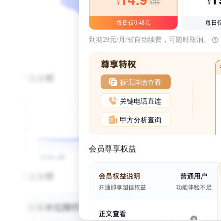
¥39
¥
¥
每日仅0.48元
每日仅
到期29元/月/省自动续费，可随时取消。
标讯详情查看
关键电话直连
甲方分析查询
会员尊享权益