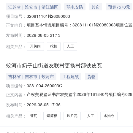
江苏省｜淮安市｜清江浦区
弱电安防
其它
预算7570元
项目编号：
320811101N26080003
项目基本情况项目编号：320811101N26080003项目
正文内容：
高限价：7570.00元联系方式：--产权信息乡镇（街道）：
发布时间：
2026-08-05 21:13
述：经日常巡查发现一组堆坡灌溉渠出水口塌陷较为严重,
相关产品：
开关阀
挖机
人工
蛟河市奶子山街道友联村更换村部铁皮瓦
吉林省｜吉林市｜蛟河市
工程建筑
货物
项目编号：
0281004-260003C
产权交易鉴证书吉农交鉴字2026年161840号项目编号0
正文内容：
作联合社法定代表人/身份证号吴爱鹏供应人梁凤荣法定代表人/身份证号2
发布时间：
2026-08-05 17:36
交易方式公开交易采购项目主要内容更换村部房顶铁片瓦，
相关产品：
脊瓦
烟筒板
铁片瓦
人工
水沟办