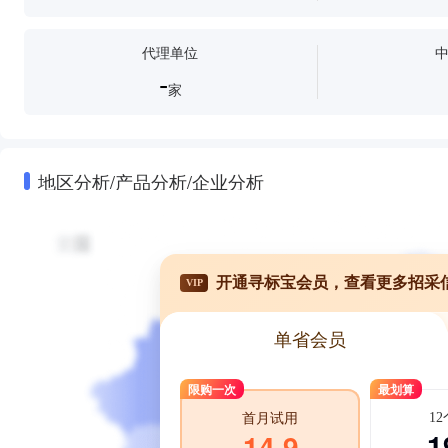
代理单位
-
家
地区分析/产品分析/企业分析
开通寻标宝会员，查看更多招采
VIP
单省会员
限购一次
最划算
1
首月试用
1
14.9