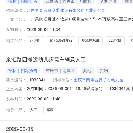
招标｜招标公告
江西省｜宜春市｜万载县
交通运输
预算
招标单位：
江西宜春市政交通建设有限公司万载分公司
一、采购项目基本信息1.项目名称：S222万载高村至三
正文内容：
最高限价：本项目采购最高限价为175842元（大写：
发布时间：
2026-08-06 11:54
期以采购人正式通知为准。5.采购方式：公开竞价采购6
作具体工作内容、暂定
相关产品：
超运距
M7.5浆砌片石
现浇拦水带
220挖机
泉汇路园搬运幼儿床需车辆及人工
招标｜招标预告
重庆市｜南岸区
其他
货物
项目编号：
11036341
招标单位：
重庆市南岸区弹子石幼儿园
发布时间：2026-08-0611:16:46采购编号：11
正文内容：
发布时间：
2026-08-06 11:40
相关产品：
人工
车辆
2026-08-05