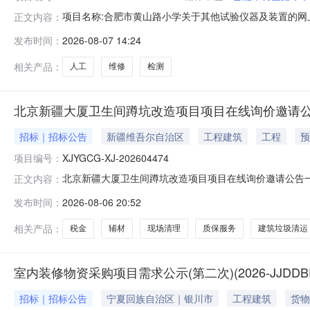
项目名称:合肥市黄山路小学关于其他试验仪器及装置的网上超
正文内容：
合肥市黄山路小学关于其他试验仪器及装置的网上超市采购项目采购
发布时间：
2026-08-07 14:24
称:合肥市黄山路小学采购单位地址:/三、成交信息交易方式
相关产品：
人工
维修
检测
北京新疆大厦卫生间蹲坑改造项目项目在线询价邀请
招标｜招标公告
新疆维吾尔自治区
工程建筑
工程
预
项目编号：
XJYGCG-XJ-202604474
北京新疆大厦卫生间蹲坑改造项目项目在线询价邀请公告一、项
正文内容：
经理15701096721报价起止时间：2026-08-0619
发布时间：
2026-08-06 20:52
理施工许可证，严格遵守大厦施工时间、安全管理规定，
相关产品：
税金
辅材
现场清理
质保服务
建筑垃圾清运
室内装修物资采购项目需求公示(第二次)(2026-JJDDBE-
招标｜招标公告
宁夏回族自治区｜银川市
工程建筑
货物