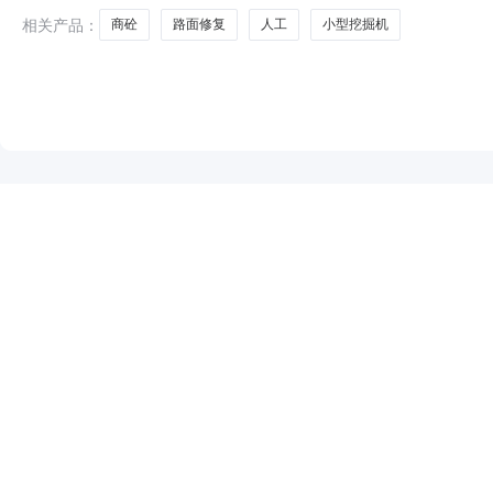
相关产品：
商砼
路面修复
人工
小型挖掘机
NEW
HOT
5折起
暂时没有搜索结果…