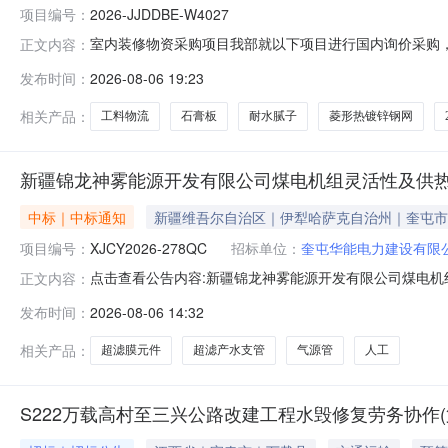
项目编号：
2026-JJDDBE-W4027
室内装修物资采购项目我部就以下项目进行国内询价采购，
正文内容：
JJDDBE-W4027三、项目概况：序号名称技术要求计
发布时间：
2026-08-06 19:23
22.5*2.5热镀锌角钢米13032.0mm热镀锌扁钢米504
相关产品：
工料物流
石膏板
耐水腻子
菱形热镀锌钢网
新疆锦龙神雾能源开发有限公司煤电机组灵活性及供热节
中标｜中标通知
新疆维吾尔自治区｜伊犁哈萨克自治州｜奎屯市
项目编号：
XJCY2026-278QC
招标单位：
奎屯华能电力建设有限
点击查看公告内容:新疆锦龙神雾能源开发有限公司煤电机组
正文内容：
发布时间：
2026-08-06 14:32
相关产品：
超滤膜元件
超滤产水支管
气源管
人工
S222万载高村至三兴公路改建工程水毁修复劳务协作(