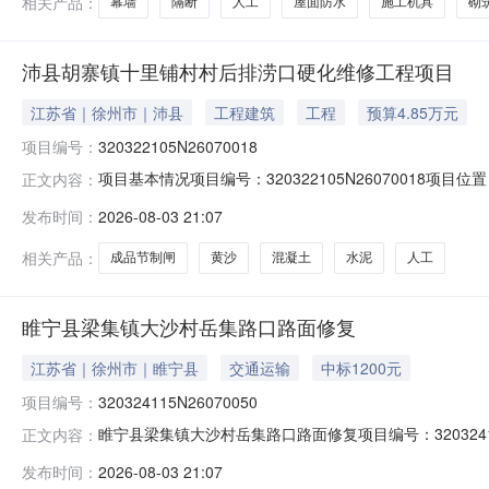
相关产品：
幕墙
隔断
人工
屋面防水
施工机具
砌
沛县胡寨镇十里铺村村后排涝口硬化维修工程项目
江苏省｜徐州市｜沛县
工程建筑
工程
预算4.85万元
项目编号：
320322105N26070018
项目基本情况项目编号：320322105N26070018项
正文内容：
元最高限价：48500.00元联系方式：1516207161
发布时间：
2026-08-03 21:07
源：财政拨款项目周期：--项目描述：该项目位于沛县胡
相关产品：
成品节制闸
黄沙
混凝土
水泥
人工
睢宁县梁集镇大沙村岳集路口路面修复
江苏省｜徐州市｜睢宁县
交通运输
中标1200元
项目编号：
320324115N26070050
睢宁县梁集镇大沙村岳集路口路面修复项目编号：3203241
正文内容：
息乡镇（街道）梁集镇村（社区）大沙村组别--登记日期20
发布时间：
2026-08-03 21:07
预计商砼3立方，需用人工1人，小型挖掘机1台，工作时间