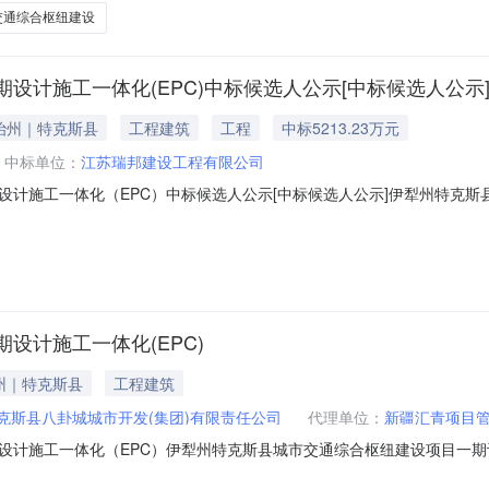
交通综合枢纽建设
计施工一体化(EPC)中标候选人公示[中标候选人公示
治州｜特克斯县
工程建筑
工程
中标5213.23万元
中标单位：
江苏瑞邦建设工程有限公司
计施工一体化（EPC）中标候选人公示[中标候选人公示]伊犁州特克斯
称伊犁州特克斯县城市交通综合枢纽建设项目伊犁州特克斯县城市交通综
工程范围项目规模：新建客运站一座，检测站及设备用房，门卫房，室外
设计施工一体化(EPC)
州｜特克斯县
工程建筑
克斯县八卦城城市开发(集团)有限责任公司
代理单位：
新疆汇青项目
设计施工一体化（EPC）伊犁州特克斯县城市交通综合枢纽建设项目一期
斯县发展和改革委员会特发改(2022)274号、特发改(2024)59