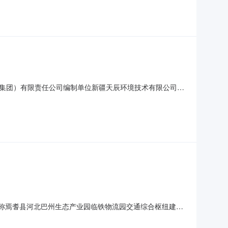
综合枢纽建设项目一期设计施工一体化（EPC）进行公开招
集团）有限责任公司编制单位新疆天辰环境技术有限公司监
目水土保持方案报告表-6.5审.pdf
5项目名称焉耆县河北巴州生态产业园临铁物流园交通综合枢纽建设
焉耆县发展和改革委员会县（市、区）级政府出资的建设项