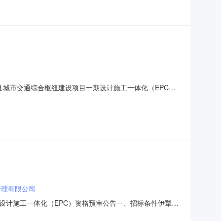
]
县城市交通综合枢纽建设项目一期设计施工一体化（EPC）
合枢纽建设项目一期设计施工一体化（EPC）建设单位特克
配套工程及相关附属设施等建设。招标范围：包含但不限于
管理有限公司
设计施工一体化（EPC）资格预审公告一、招标条件伊犁州
号文批准建设。招标人为特克斯县八卦城城市开发（集团）有限责