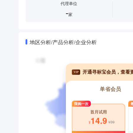
代理单位
-
家
地区分析/产品分析/企业分析
开通寻标宝会员，查看
VIP
单省会员
限购一次
首月试用
14.9
¥39
¥