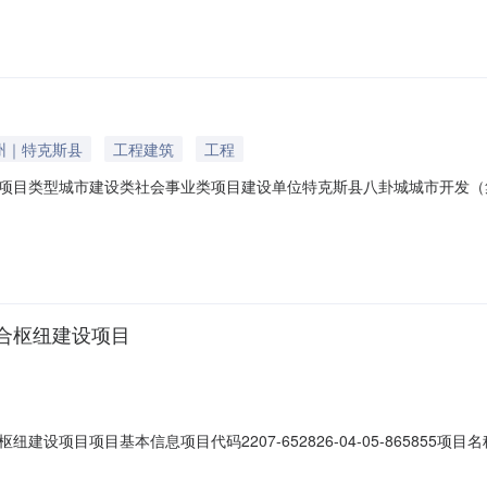
方配套资金。项目已具备招标条件，现对该项目的伊犁州特克斯县城市交通
州｜特克斯县
工程建筑
工程
项目类型城市建设类社会事业类项目建设单位特克斯县八卦城城市开发（
枢纽建设项目方案公示附件附件1：伊犁州特克斯县城市交通综合枢纽建设项
合枢纽建设项目
设项目项目基本信息项目代码2207-652826-04-05-86585
理委员会审批事项公示信息审批部门审批事项审批结果审批时间审批文号
目除外）通过2022-07-01焉发改项目【2022】148号