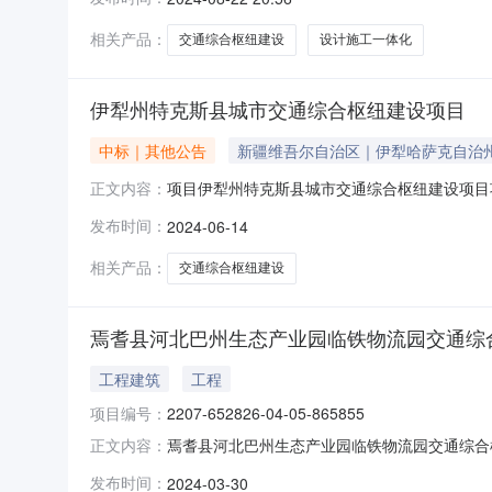
任公司,工程所需资金来源为上级专项资金及地
标。本次招标对投标报名
相关产品：
交通综合枢纽建设
设计施工一体化
伊犁州特克斯县城市交通综合枢纽建设项目
中标｜其他公告
新疆维吾尔自治区｜伊犁哈萨克自治
项目伊犁州特克斯县城市交通综合枢纽建设项目
正文内容：
测单位地理位置说明伊犁州特克斯县城市交通综合
发布时间：
2024-06-14
相关产品：
交通综合枢纽建设
焉耆县河北巴州生态产业园临铁物流园交通综
工程建筑
工程
项目编号：
2207-652826-04-05-865855
焉耆县河北巴州生态产业园临铁物流园交通综合枢纽建
正文内容：
项目项目类型审批项目申报单位焉耆工业园区管
发布时间：
2024-03-30
目项目建议书审批（党政机关及事业单位办公楼建设项