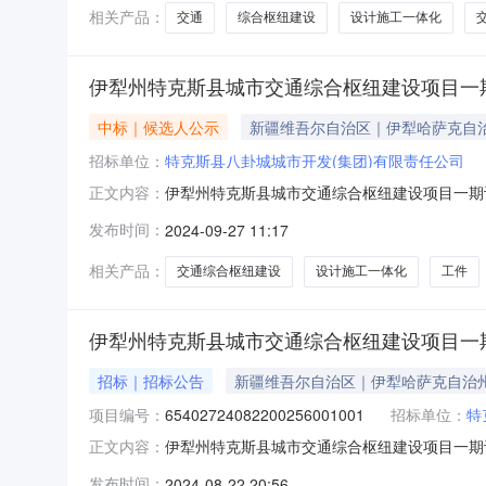
平方米标段（包
相关产品：
交通
综合枢纽建设
设计施工一体化
伊犁州特克斯县城市交通综合枢纽建设项目一期设
中标｜候选人公示
新疆维吾尔自治区｜伊犁哈萨克自
招标单位：
特克斯县八卦城城市开发(集团)有限责任公司
伊犁州特克斯县城市交通综合枢纽建设项目一期设
正文内容：
中标候选人公示中标结果公示备案表施工工程名
发布时间：
2024-09-27 11:17
斯县八卦城城市开发（集团）有限责任公司中标
完成项目施工图设计（含施工图设计、施工
相关产品：
交通综合枢纽建设
设计施工一体化
工件
伊犁州特克斯县城市交通综合枢纽建设项目一期
招标｜招标公告
新疆维吾尔自治区｜伊犁哈萨克自治
项目编号：
65402724082200256001001
招标单位：
特
伊犁州特克斯县城市交通综合枢纽建设项目一期
正文内容：
特克斯县城市交通综合枢纽建设项目一期已经由特克
发布时间：
2024-08-22 20:56