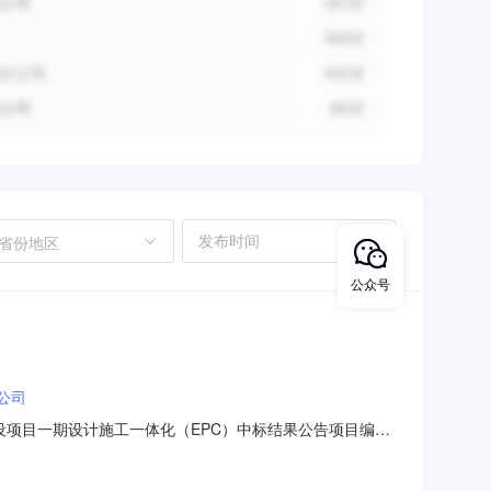
省份地区
公众号
公司
设项目一期设计施工一体化（EPC）中标结果公告项目编
（集团）有限责任公司标段(包)名称：伊犁州特克斯县城市交通
自治区·伊犁哈萨克自治州·特克斯县建筑面积：7482.69