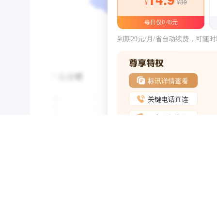
¥39
¥
每日仅0.48元
到期29元/月/省自动续费，可随
标讯详情查看
关键电话直连
甲方分析查询
NEW
HOT
5折起
会员尊享权益