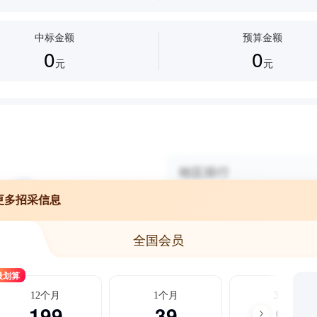
中标金额
预算金额
0
0
元
元
更多招采信息
全国会员
最划算
12个月
1个月
3个月
199
39
99