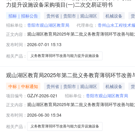
力提升设施设备采购项目(一)二次交易证明书
招标｜招标公告
贵州省｜贵阳市｜观山湖区
机械设备
货
招标单位：
贵阳市观山湖区教育局
代理单位：
贵州山水工程技术
观山湖区教育局2025年第二批义务教育薄弱环节改善与
正文内容：
（一）二次交易证明书详见交易证明书附件文件预览：交易证
发布时间：
2026-07-01 15:13
相关产品：
义务教育薄弱环节改善与能力提升设施设备
观山湖区教育局2025年第二批义务教育薄弱环节改善与
中标｜中标通知
贵州省｜贵阳市｜观山湖区
机械设备
货
项目编号：
GZJY-2026-021
招标单位：
贵阳市观山湖区教育局
观山湖区教育局2025年第二批义务教育薄弱环节改善与
正文内容：
施设备采购项目（三）的中标（成交）结果公告一、项目编号：
发布时间：
2026-06-30 15:34
（三）三、中标（成交）信息1.中标结果序号中标（成交）
附2号“金北大
相关产品：
义务教育薄弱环节改善与能力提升设施设备