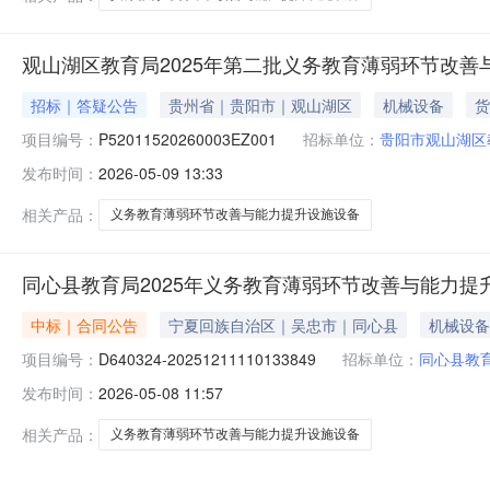
观山湖区教育局2025年第二批义务教育薄弱环节改善
招标｜答疑公告
贵州省｜贵阳市｜观山湖区
机械设备
货
项目编号：
P52011520260003EZ001
招标单位：
贵阳市观山湖区
发布时间：
2026-05-09 13:33
相关产品：
义务教育薄弱环节改善与能力提升设施设备
同心县教育局2025年义务教育薄弱环节改善与能力提
中标｜合同公告
宁夏回族自治区｜吴忠市｜同心县
机械设备
项目编号：
D640324-20251211110133849
招标单位：
同心县教
发布时间：
2026-05-08 11:57
相关产品：
义务教育薄弱环节改善与能力提升设施设备