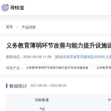
产品详情
首页
义务教育薄弱环节改善与能力提升设施
最新动态：
2026-08-06 11:58
[虞城县教育体育局虞城县2026年
同类产品：
义务教育薄弱环节改善与能力提升资金设施设备
义务教育
义务教育薄弱环节改善与能力提升生活设施设备
义务教育薄弱环节改善
义务教育薄弱环节改善能力提升安防设施设备
数据统计
2021-08-09～2026-08-09
招标数量
-
次