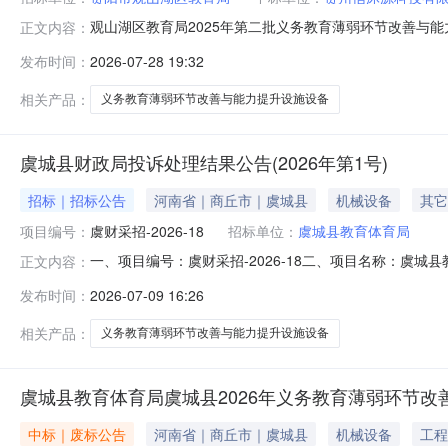
观山湖区教育局2025年第二批义务教育薄弱环节改善与
正文内容：
交易证明书详见交易证明书附件文件预览：交易证明书.pd
发布时间：
2026-07-28 19:32
相关产品：
义务教育薄弱环节改善与能力提升设施设备
虞城县财政局投诉处理结果公告(2026年第1号)
招标｜招标公告
河南省｜商丘市｜虞城县
机械设备
其它
项目编号：
虞财采招-2026-18
招标单位：
虞城县教育体育局
一、项目编号：虞财采招-2026-18二、项目名称：虞城
正文内容：
事人投诉人：郑州雷之鸣电子科技有限公司地址：郑州市金
发布时间：
2026-07-09 16:26
院有限公司地址：郑州市管城回族区新开元大健康产业园2
答复函并未按我方要求
相关产品：
义务教育薄弱环节改善与能力提升设施设备
虞城县教育体育局虞城县2026年义务教育薄弱环节
中标｜废标公告
河南省｜商丘市｜虞城县
机械设备
工程