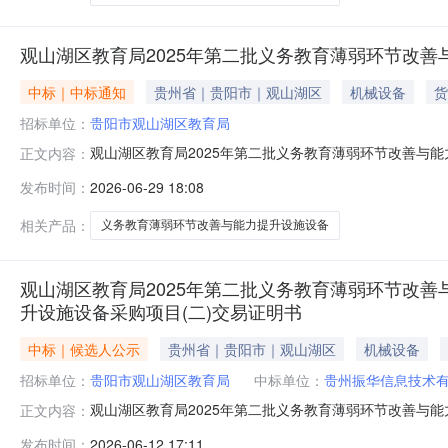
观山湖区教育局2025年第二批义务教育薄弱环节改善
中标｜中标通知
贵州省｜贵阳市｜观山湖区
机械设备
货
招标单位：
贵阳市观山湖区教育局
观山湖区教育局2025年第二批义务教育薄弱环节改善与
正文内容：
发布时间：
2026-06-29 18:08
相关产品：
义务教育薄弱环节改善与能力提升设施设备
观山湖区教育局2025年第二批义务教育薄弱环节改善
升设施设备采购项目(二)交易证明书
中标｜候选人公示
贵州省｜贵阳市｜观山湖区
机械设备
招标单位：
贵阳市观山湖区教育局
中标单位：
贵州振华信息技术
观山湖区教育局2025年第二批义务教育薄弱环节改善与
正文内容：
交易证明书详见交易证明书附件文件预览：交易证明书.pd
发布时间：
2026-06-12 17:11