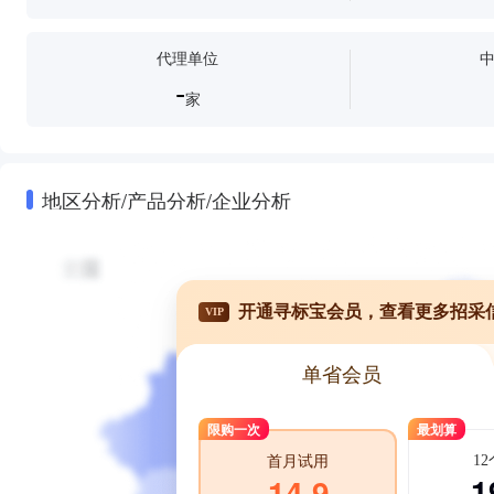
代理单位
-
家
地区分析/产品分析/企业分析
开通寻标宝会员，查看更多招采
VIP
单省会员
限购一次
最划算
1
首月试用
1
14.9