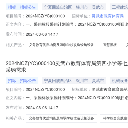
招标｜招标公告
宁夏回族自治区｜银川市｜灵武市
工程建筑
项目编号：
2024NCZ(YC)000100
招标单位：
灵武市教育体育局
一、采购标段采购计划编号：2024NCZ(YC)000
正文内容：
板分包类型：货物类采购方式：公开招标预算金额6000
发布时间：
2024-03-06 14:17
目：否任何供应商、单位或者个人对以上公示的项目采购
容的监督，采购人查询异议内
相关产品：
义务教育优质均衡及薄弱学校改造设施设备
智慧黑板
2024NCZ(YC)000100灵武市教育体育局第
采购需求
招标｜招标公告
宁夏回族自治区｜银川市｜灵武市
机械设备
项目编号：
2024NCZ(YC)000100
招标单位：
灵武市教育体育局第
一、采购标段采购计划编号：2024NCZ(YC)000
正文内容：
合实践室仪器设备分包类型：货物类采购方式：公开招标预算
发布时间：
2024-03-06 14:17
固定价格采购项目：否任何供应商、单位或者个人对以上
体对采购需求内容的监督，
相关产品：
义务教育优质均衡及薄弱学校改造设施设备
科学综合实践室