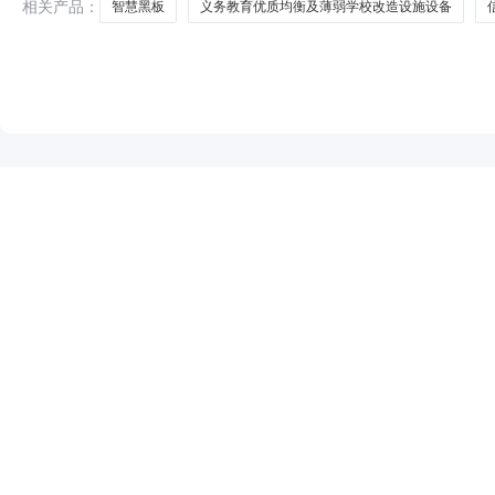
相关产品：
智慧黑板
义务教育优质均衡及薄弱学校改造设施设备
NEW
HOT
5折起
暂时没有搜索结果…