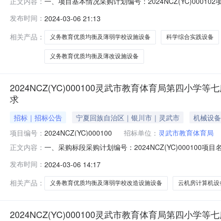
一、项目基本情况采购计划编号：2024NCZ(YC)000
正文内容：
购项目预算金额（元）：4530000.00最高限价（如有
发布时间：
2024-03-06 21:13
合实践设备第一标段科学综合实践设备教学仪器1采购科学
相关产品：
义务教育优质均衡及薄弱学校设施设备
科学综合实践设备
义务教育优质均衡及薄改设施设备
2024NCZ(YC)000100灵武市教育体育局第
求
招标｜招标公告
宁夏回族自治区｜银川市｜灵武市
机械设备
项目编号：
2024NCZ(YC)000100
招标单位：
灵武市教育体育局
一、采购标段采购计划编号：2024NCZ(YC)000
正文内容：
计算机设备分包类型：货物类采购方式：公开招标预算金额2
发布时间：
2024-03-06 14:17
格采购项目：否任何供应商、单位或者个人对以上公示的
购需求内容的监督，采购人
相关产品：
义务教育优质均衡及薄弱学校改造设施设备
云机房计算机设
2024NCZ(YC)000100灵武市教育体育局第