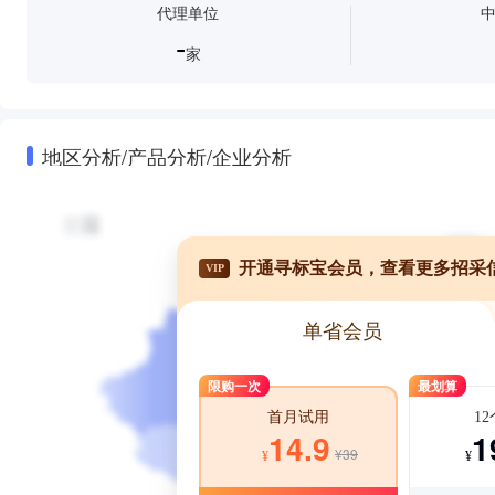
代理单位
-
家
地区分析/产品分析/企业分析
开通寻标宝会员，查看更多招采
VIP
单省会员
限购一次
最划算
1
首月试用
1
14.9
¥39
¥
¥