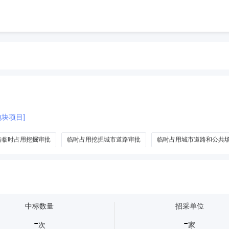
3地块项目]
路临时占用挖掘审批
临时占用挖掘城市道路审批
临时占用城市道路和公共
中标数量
招采单位
-
-
次
家