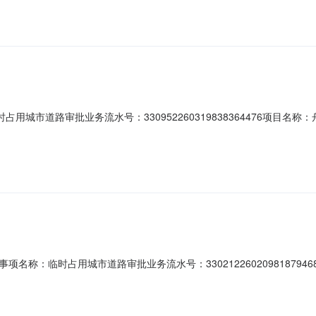
时占用城市道路审批业务流水号：330952260319838364476项目名称
公司受理时间：2026-03-1910:45:28当前办理状态：办结|准予许
名称：临时占用城市道路审批业务流水号：33021226020981879
单位/申请人：宁波南寰绿能建设开发有限责任公司受理时间：2026-02-