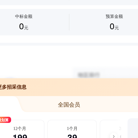
中标金额
预算金额
0
0
元
元
更多招采信息
全国会员
最划算
12个月
1个月
3个月
199
39
99