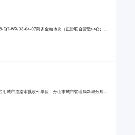
-QT-WX-03-04-07商务金融地块（正脉联合营造中心）业
请人：浙江正脉建设有限公司受理时间：2026-01-
名称：临时占用城市道路审批收件单位：舟山市城市管理局新城分局申