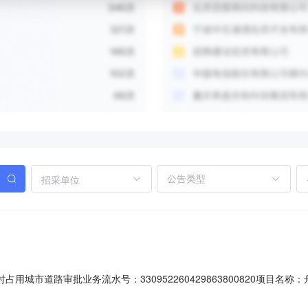
招采单位
时占用城市道路审批业务流水号：330952260429863800820项目名称
公司受理时间：2026-04-2916:03:37当前办理状态：办结|准予许