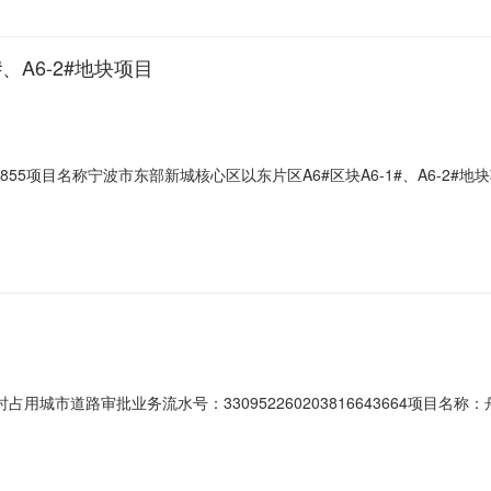
、A6-2#地块项目
01-765855项目名称宁波市东部新城核心区以东片区A6#区块A6-1#、A
建设）规划许可证核发通过2026/02/102505-330212-04-01-76
市自然资源和规划局鄞州分局建设工程（含临时建设）规划许可证核发通过
时占用城市道路审批业务流水号：330952260203816643664项目名称
公司受理时间：2026-02-0316:35:37当前办理状态：办结|准予许