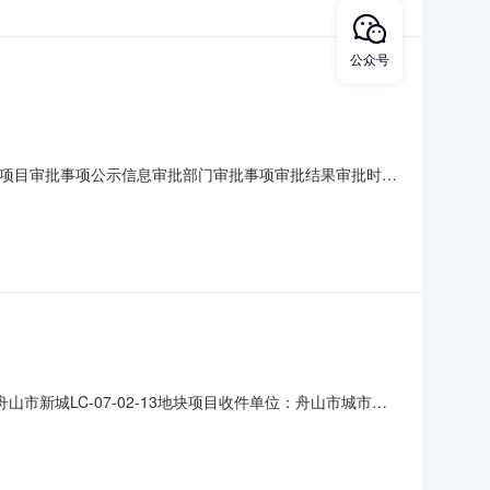
公众号
6-2#地块项目审批事项公示信息审批部门审批事项审批结果审批时间
5855,建字第3302122026GG0020672号相关办理结果
2025/1
：舟山市新城LC-07-02-13地块项目收件单位：舟山市城市管
可