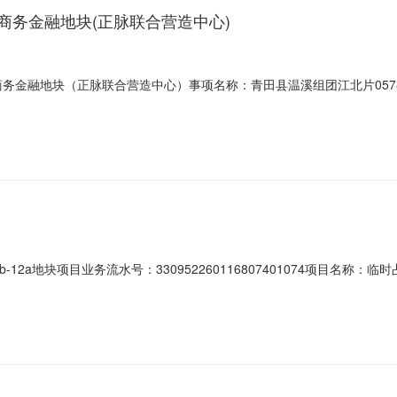
-07商务金融地块(正脉联合营造中心)
4-07商务金融地块（正脉联合营造中心）事项名称：青田县温溪组团江北片0578
43项目名称：临时占用城市道路审批收件单位：青田县综合行政执法局申请单位/申
-b-12a地块项目业务流水号：330952260116807401074项目
理时间：2026-01-1614:53:30当前办理状态：办结|不予许可