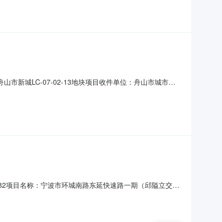
：舟山市新城LC-07-02-13地块项目收件单位：舟山市城市管
可
4682项目名称：宁波市环城南路东延快速路一期（邱隘立交
0909:44:27当前办理状态：办结|不予许可