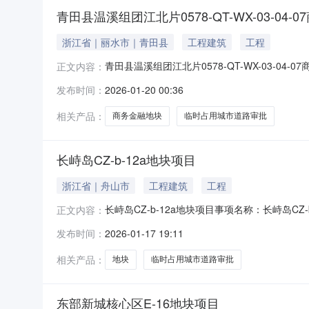
青田县温溪组团江北片0578-QT-WX-03-04
浙江省｜丽水市｜青田县
工程建筑
工程
青田县温溪组团江北片0578-QT-WX-03-0
正文内容：
务流水号：3311212601198072548
发布时间：
2026-01-20 00:36
1909:51:11当前办理状态：办结|准予许可
相关产品：
商务金融地块
临时占用城市道路审批
长峙岛CZ-b-12a地块项目
浙江省｜舟山市
工程建筑
工程
长峙岛CZ-b-12a地块项目事项名称：长峙岛CZ
正文内容：
请单位/申请人：城建中稷（浙江）实业发展有限公司受
发布时间：
2026-01-17 19:11
相关产品：
地块
临时占用城市道路审批
东部新城核心区E-16地块项目