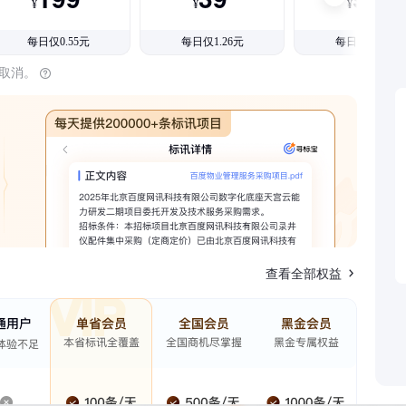
¥
¥
¥
每日仅0.55元
每日仅1.26元
每日仅1.08元
时取消。
查看全部权益