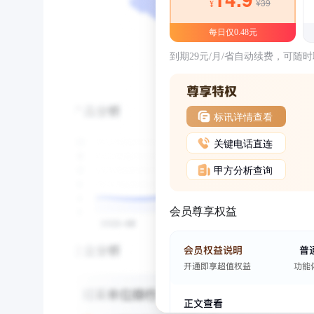
¥39
¥
每日仅0.48元
到期29元/月/省自动续费，可随
标讯详情查看
关键电话直连
甲方分析查询
会员尊享权益