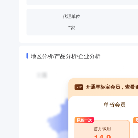
代理单位
-
家
地区分析/产品分析/企业分析
开通寻标宝会员，查看
VIP
单省会员
限购一次
首月试用
14.9