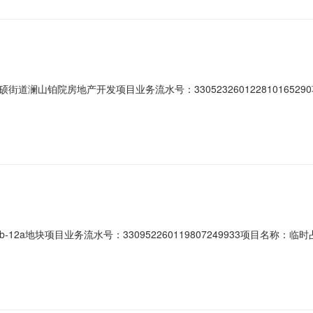
道澜山铂院房地产开发项目业务流水号：330523260122810165
司受理时间：2026-01-2210:35:50当前办理状态：办结|准予许可
-b-12a地块项目业务流水号：330952260119807249933项目
理时间：2026-01-1909:10:30当前办理状态：办结|准予许可