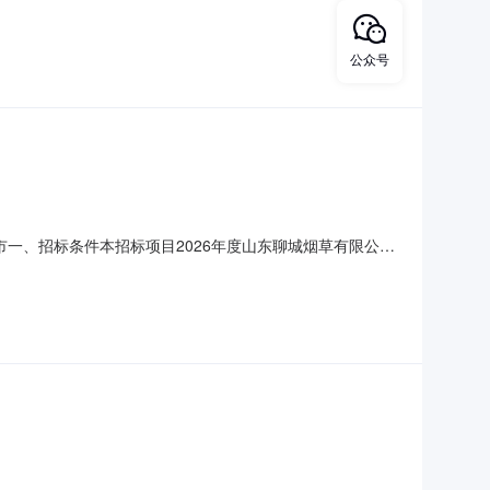
地性质成套住宅出让租赁情况无钥匙有配套情况有钥匙有无拖
书》；2、《协助执行通知书》；3、《拍卖成交确认书》拍
公众号
市一、招标条件本招标项目2026年度山东聊城烟草有限公司
机关批准，项目资金来源为企业自筹，招标人为山东聊城烟草有限
招标内容与范围：本项目为2026年度山东聊城烟草有限公