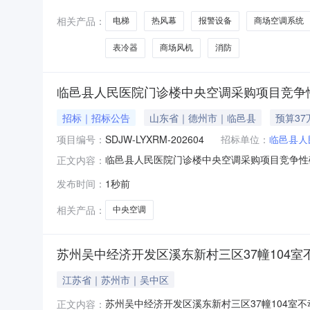
相关产品：
电梯
热风幕
报警设备
商场空调系统
表冷器
商场风机
消防
临邑县人民医院门诊楼中央空调采购项目竞争
招标｜招标公告
山东省｜德州市｜临邑县
预算37
项目编号：
SDJW-LYXRM-202604
招标单位：
临邑县人
临邑县人民医院门诊楼中央空调采购项目竞争性磋商公
正文内容：
获取采购文件，并于2026年8月18日9时30分
发布时间：
1秒前
购项目3.采购方式：竞争性磋商4.预算金额：3
相关产品：
中央空调
苏州吴中经济开发区溪东新村三区37幢104室
江苏省｜苏州市｜吴中区
苏州吴中经济开发区溪东新村三区37幢104室
正文内容：