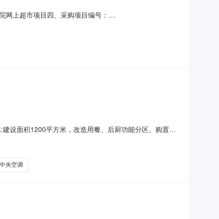
院网上超市项目四、采购项目编号：
(元)总价(元)1海信HVR-900W/SM3FZBp一拖三中央空调海
、采购人名称：景德镇市口腔医院联系人：杨联
建设面积1200平方米，改造用餐、后厨功能分区。购置安
套设施。项目代码:2608-421003-04-05-
区项目所属行业:其他总投资:500建设性质:改建拟开工时
中央空调