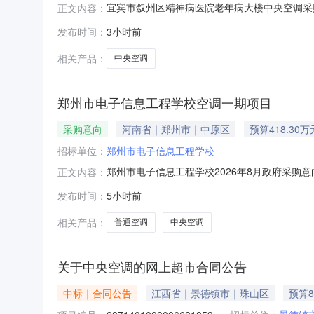
宜宾市叙州区精神病医院老年病大楼中央空调采购项
正文内容：
的原因终止合同包：合同包1终止原因：合同包
发布时间：
3小时前
宜宾市叙州区财政局，监督、投诉受理部门电话：
系。1.采购人信
相关产品：
中央空调
郑州市电子信息工程学校空调一期项目
采购意向
河南省｜郑州市｜中原区
预算418.30万
招标单位：
郑州市电子信息工程学校
郑州市电子信息工程学校2026年8月政府采
正文内容：
校2026年8月政府采购意向采购单位：郑州市电
发布时间：
5小时前
况：空调A包——普通空调1.大1匹挂机空调2.
空调覆盖
相关产品：
普通空调
中央空调
关于中央空调的网上超市合同公告
中标｜合同公告
江西省｜景德镇市｜珠山区
预算8