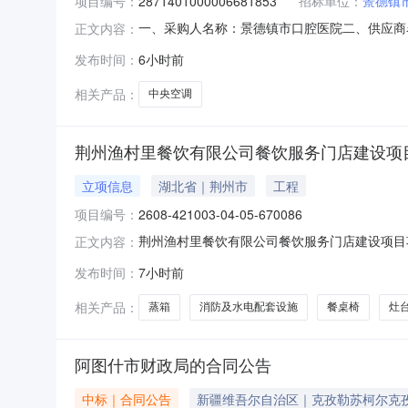
项目编号：
2871401000006681853
招标单位：
景德镇
一、采购人名称：景德镇市口腔医院二、供应商
正文内容：
2871401000006681853五、合同编号：20
发布时间：
6小时前
信/HisenseHVR-900W/SM3FZBp
相关产品：
中央空调
荆州渔村里餐饮有限公司餐饮服务门店建设项
立项信息
湖北省｜荆州市
工程
项目编号：
2608-421003-04-05-670086
荆州渔村里餐饮有限公司餐饮服务门店建设项目
正文内容：
装中央空调、通风排烟设备；采购餐桌椅、收银设施
发布时间：
7小时前
670086项目单位:荆州渔村里餐饮有限公司法
间:20
相关产品：
蒸箱
消防及水电配套设施
餐桌椅
灶
阿图什市财政局的合同公告
中标｜合同公告
新疆维吾尔自治区｜克孜勒苏柯尔克