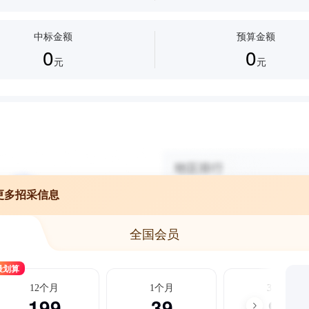
中标金额
预算金额
0
0
元
元
更多招采信息
全国会员
最划算
12个月
1个月
3个月
199
39
99