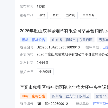
村三区37幢104室不动产权利来源法院执行裁
发布时间：
1秒前
欠物业费、电费、水费等费用由买受人自行查证
品介绍1.拍卖财产：苏州吴
相关产品：
冰箱
鱼缸
洗衣机
中央空调
2026年度山东聊城烟草有限公司莘县营销部
招标｜招标公告
山东省｜聊城市｜东昌府区
预算9
项目编号：
B202601BA2002351683913
招标单位：
山
2026年度山东聊城烟草有限公司莘县营销部办
正文内容：
莘县营销部办公楼中央空调采购项目（招标项目编号：
发布时间：
2小时前
公司。本项目已具备招标条件，现进行公开招标
司莘县营销部办
相关产品：
中央空调
宜宾市叙州区精神病医院老年病大楼中央空调
中标｜废标公告
四川省｜宜宾市｜叙州区
预算446
项目编号：
N5115042026000121
招标单位：
宜宾市叙