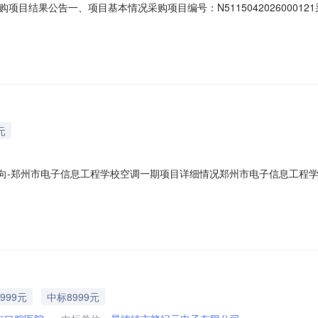
目结果公告一、项目基本情况采购项目编号：N5115042026000
一的废标原因为：有效投标人不足法定数量;。三、项目后续执行情况合同
0831-6203328，地址：宜宾市叙州区柏溪街道城北新区康宁路区
元
购意向-郑州市电子信息工程学校空调一期项目详细情况郑州市电子信息工程
子信息工程学校采购项目名称：郑州市电子信息工程学校空调一期项目预算金额
2匹挂机空调3.3匹挂机空调4.5匹空调66台备注：以上含空调打孔、安装
999元
中标8999元