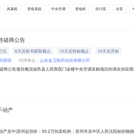
风幕机
变电系统
中央空调
变电柜
排污泵
水泵
性磋商公告
万元
6天后标书获取截止
10天后投标截止
10天后开标
民医院
代理单位：
山东金卫医药信息有限公司
告项目概况临邑县人民医院门诊楼中央空调采购项目的潜在供应商应在金卫电子招
（北京时间）前提交响应文件。一、项目基本情况1.项目编号：SDJW-LYXR
7.00万元5.采购需求：本项目为临邑县人民医院门诊楼中央空调采购项目，
不动产
不动产吴中|苏州起拍价：93.2万拍卖机构：苏州市吴中区人民法院标的