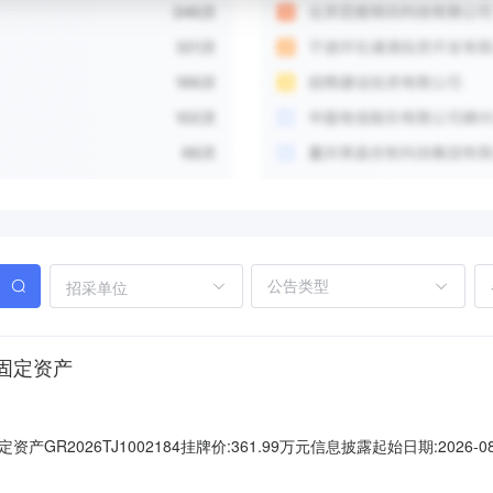
招采单位
固定资产
2026TJ1002184挂牌价:361.99万元信息披露起始日期:2026-08
系电话:022-58922139部门负责人:袁颖联系电话:022-58922
开户银行浙商银行天津分行营业部支付行号316110000027资产基本情况标的名称