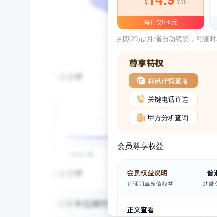
¥39
¥
每日仅0.48元
到期29元/月/省自动续费，可随
标讯详情查看
关键电话直连
甲方分析查询
会员尊享权益