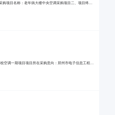
121采购项目名称：老年病大楼中央空调采购项目二、项目终止
包1:重新开展采购活动四、其他补充事宜本项目监督部门：
政务中心A区。五、凡对本次公告内容提出询问，请按以下方式联
学校空调一期项目项目所在采购意向：郑州市电子信息工程学
：418.300000万元(人民币)采购品目：采购需求概
、移机等辅材及施工费空调B包——中央空调1.北校区食堂中央