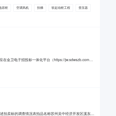
电容柜
空调风机
扶梯
软起动柜工程
变压器
投标一体化平台（https://jw.sdwszb.com）
M-2026042.项目名称：临邑县人民医院门诊楼中央空调采
共一个包，包01：门诊楼中央空调。6.
物描述拍卖标的调查情况表拍品名称苏州吴中经济开发区溪东新