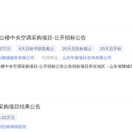
定书权证情况不动产登记簿查询回执拍品所有人朱**拍品现状房屋用途土
处理权利限制情况1、法院查封。2、有抵押。提供的文件1、《执行裁定
办公楼中央空调采购项目-公开招标公告
0万元
6天后标书获取截止
20天后投标截止
20天后开标
东聊城烟草有限公司
代理单位：
山东华展项目咨询有限公司
公楼中央空调采购项目-公开招标公告公告招标项目所在地区：山东省聊城
B202601BA2002351683913），已由项目审批/核准/备案
。二、项目概况和招标范围项目规模：预算金额（最高限价）：90万元。
采购项目结果公告
.20万元
州区精神病医院