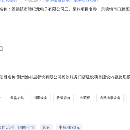
市口腔医院
中标单位：
景德镇市赣纪元电子有限公司
名称：景德镇市赣纪元电子有限公司三、采购项目名称：景德镇市口腔医
26M0806360299000207六、合同内容：序号标项名称规格型号单位数量单价
台1.0089998999服务要求或标的基本概况：七、其它事项：无八、联系方式1
目
项目名称:荆州渔村里餐饮有限公司餐饮服务门店建设项目建设内容及规模:
；配套添置灶台、蒸箱、冷藏柜等厨房炊具，餐盘厨具、消毒设备、消防及水电配
人代表姓名:涂群芳项目单位性质:私营企业所属行政区划:湖北省/荆州市/荆州
台
餐盘厨具
消毒设备
收银设施
冷藏柜
通风排烟设备
孜自治州｜阿图什市
其它
中标4890元