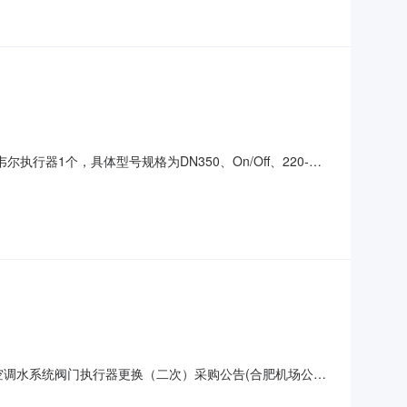
器1个，具体型号规格为DN350、On/Off、220-
片见附件。技术联系邓工18298000141。服务采购详细
可不填写发票要求专票报价有效期不填写是否上传报价单是
机场中央空调水系统阀门执行器更换（二次）采购公告(合肥机场公司)
个，现需要更换其配套设置的霍尼韦尔执行器1个，具体型号规格