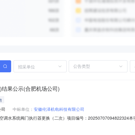
招采单位
结果公示(合肥机场公司)
物
公司
中标单位：
安徽伦泽机电科技有限公司
水系统阀门执行器更换（二次）项目编号：2025070709482232
isterPrice本项目采购公告视为采购人与成交供应商双方合同的一部
方签订合同为准。customizeContent合肥机场公司2025年07月17日