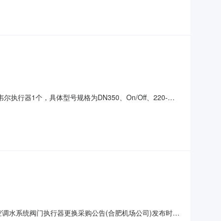
器的拆卸、安装、调试。
器1个，具体型号规格为DN350、On/Off、220-
片见附件。技术联系邓工18298000141。服务采购详细
不填写发票要求专票报价有效期不填写是否上传报价单是入
机场中央空调水系统阀门执行器更换采购公告(合肥机场公司)发布时