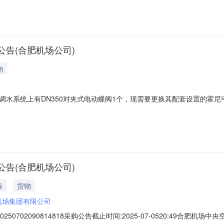
/60Hz，阀体不换，执行器品牌需与原品牌保持一致，项目内容包含但不限于执行
告(合肥机场公司)
物
系统上有DN350对夹式电动蝶阀1个，现需要更换其配套设置的霍尼韦尔执行
需与原品牌保持一致，项目内容包含但不限于执行器的拆卸、安装、调试。相关照
市合肥新桥国际机场报价是否含税是，说明：请说明税率物资报价备注可
告(合肥机场公司)
备
货物
机场集团有限公司
50702090814818采购公告截止时间:2025-07-0520:49合肥