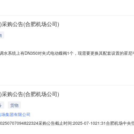
采购公告(合肥机场公司)
物
系统上有DN350对夹式电动蝶阀1个，现需要更换其配套设置的霍尼韦尔执行
需与原品牌保持一致，项目内容包含但不限于执行器的拆卸、安装、调试。相关照
肥市合肥新桥国际机场报价是否含税是，说明：请说明税率物资报价备注
采购公告(合肥机场公司)
备
货物
机场集团有限公司
50707094822324采购公告截止时间:2025-07-1021:31合肥
目概况服务项目简要描述合肥机场中央空调水系统上有DN350对夹式电动蝶阀1