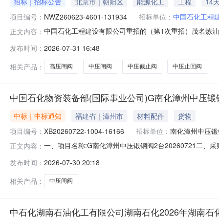
招标｜招标公告
北京市｜朝阳区
能源化工
工程
14
项目编号：
NWZ260623-4601-131934
招标单位：
中国石化工程
中国石化工程建设有限公司重招的（第1次重招）茂名炼油
正文内容：
(https://bidding.epec.com)操作，请
发布时间：
2026-07-31 16:48
EPC总承包项目高温阀门（招标编号：NWZ260623-4
具备招标条件，
相关产品：
高压闸阀
中压闸阀
中压截止阀
中压止回阀
中国石化物资装备部(国际事业公司)G南化漳州中压锻钢
中标｜中标通知
福建省｜漳州市
材料配件
货物
项目编号：
XB20260722-1004-16166
招标单位：
南化漳州中压锻
一、项目名称:G南化漳州中压锻钢阀2台20260721二、采
正文内容：
联系信息：联系人:高单位:中国石化物资装备部（国际事业公司）联系
发布时间：
2026-07-30 20:18
晓：如果您公司尚未注册请点击"我要注册"。注册信息提
相关产品：
中压闸阀
中石化湖南石油化工有限公司湖南石化2026年湖南