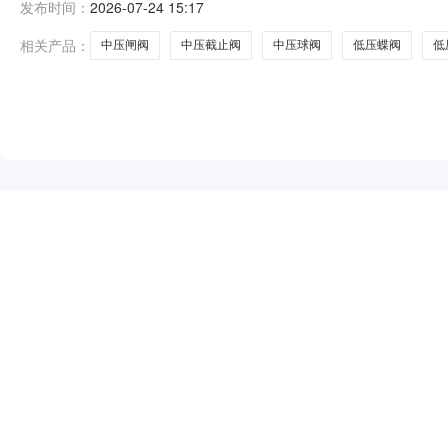
发布时间：
2026-07-24 15:17
压球阀6.0台5460304中压截止阀3.0台6460302中
相关产品：
中压闸阀
中压截止阀
中压球阀
低压蝶阀
低
NEW
HOT
5折起
暂时没有搜索结果…