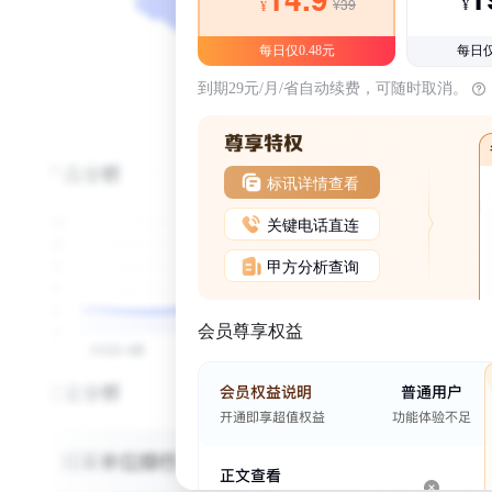
¥39
¥
¥
每日仅0.48元
每日仅
到期29元/月/省自动续费，可随时取消。
标讯详情查看
关键电话直连
甲方分析查询
会员尊享权益