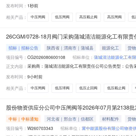
(https://bidding.epec.com)操作，请使
发布时间：
1秒前
购预案（包1：闸截止）高压闸阀（招标编号：NWZ2607
相关产品：
中压闸阀
低压闸阀
高压截止阀
高压闸阀
低
26CGM/0728-18月阀门采购蒲城清洁能源化工有限
招标｜招标公告
陕西省｜渭南市｜蒲城县
能源化工
货物
项目编号：
CG2026080600108
招标单位：
蒲城清洁能源化工有
采购商：蒲城清洁能源化工有限责任公司公告类型：公告采购方式：
正文内容：
结束剩余6天一、采购品信息序号采购品名称规格单位1中压止回阀HH
发布时间：
9小时前
压止回阀H77H-10PDN300台5中压闸阀Z41H-63DN100
相关产品：
中压闸阀
低压球阀
低压止回阀
低压截止阀
股份物资供应分公司中压闸阀等2026年07月第2138批次
中标｜中标通知
河北省｜邢台市｜信都区
材料配件
货物
项目编号：
W260703343
招标单位：
冀中能源股份有限公司物资