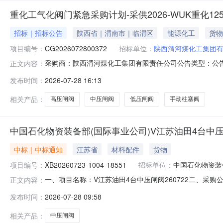
重化工气化阀门紧急采购计划-采供2026-WUK重化125
招标｜招标公告
陕西省｜渭南市｜临渭区
能源化工
货物
项目编号：
CG2026072800372
招标单位：
陕西渭河煤化工集团
采购商：陕西渭河煤化工集团有限责任公司公告类型：公告采购方式
正文内容：
结束剩余2天一、采购品信息序号采购品名称规格单位1其他各种
发布时间：
2026-07-28 16:13
照片台2高压闸阀高压闸阀600LBRFF304F304STL/STL
相关产品：
高压闸阀
中压闸阀
低压闸阀
手动柱塞阀
中国石化物资装备部(国际事业公司)V江苏油田4台中压
中标｜中标通知
江苏省
材料配件
货物
项目编号：
XB20260723-1004-18551
招标单位：
中国石化物资装
一、项目名称：V江苏油田4台中压闸阀260722二、采购公告/邀
正文内容：
物料交货时间1江苏亿阀股份有限公司预成交供应商1/12026-0
发布时间：
2026-07-28 09:58
公示时间：2026-07-2809:42-2026-07-3109:
相关产品：
中压闸阀