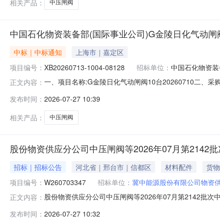
相关产品：
中压闸阀
中国石化物资装备部(国际事业公司)G金陵日化气动闸阀1
中标｜中标通知
上海市｜嘉定区
项目编号：
XB20260713-1004-08128
招标单位：
中国石化物资装
一、项目名称:G金陵日化气动闸阀10台20260710二、采购
正文内容：
联系信息：联系人:高单位:中国石化物资装备部（国际事业公司）联系
发布时间：
2026-07-27 10:39
晓：如果您公司尚未注册请点击"我要注册"。注册信息提
相关产品：
中压闸阀
股份物资供应分公司中压闸阀等2026年07月第2142
招标｜招标公告
河北省｜邢台市｜信都区
材料配件
货物
项目编号：
W260703347
招标单位：
冀中能源股份有限公司物资
股份物资供应分公司中压闸阀等2026年07月第2142批次中
正文内容：
始时间2026-07-2711:00报名截止时间2026-08-0
发布时间：
2026-07-27 10:32
100055129阀体Z941H-64CDN250台2.0002027-04