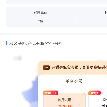
代理单位
-
家
地区分析/产品分析/企业分析
开通寻标宝会员，查看更多招采
VIP
单省会员
限购一次
最划算
1
首月试用
1
14.9