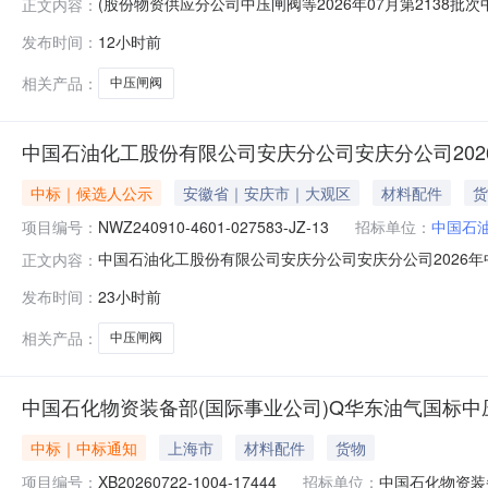
(股份物资供应分公司中压闸阀等2026年07月第2138
正文内容：
股份物资供应分公司2026年7月物资类临时计划阀及管道0000
发布时间：
12小时前
统一社会信用代码成交供应商单位名称成交价格质量标准工期/交
相关产品：
中压闸阀
中国石油化工股份有限公司安庆分公司安庆分公司20
中标｜候选人公示
安徽省｜安庆市｜大观区
材料配件
货
项目编号：
NWZ240910-4601-027583-JZ-13
招标单位：
中国石
中国石油化工股份有限公司安庆分公司安庆分公司2026年中低压
正文内容：
中国石化物资电子招投标交易平台进行操作，操作流程见下方
发布时间：
23小时前
4601-027583-JZ-13三、评标情况：1.入围供
相关产品：
中压闸阀
中国石化物资装备部(国际事业公司)Q华东油气国标中压
中标｜中标通知
上海市
材料配件
货物
项目编号：
XB20260722-1004-17444
招标单位：
中国石化物资装