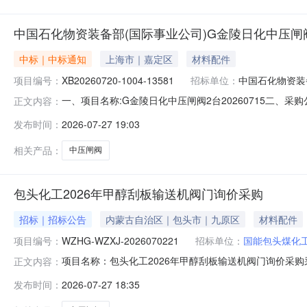
中国石化物资装备部(国际事业公司)G金陵日化中压闸阀2
中标｜中标通知
上海市｜嘉定区
材料配件
项目编号：
XB20260720-1004-13581
招标单位：
中国石化物资装
一、项目名称:G金陵日化中压闸阀2台20260715二、采购
正文内容：
系信息：联系人:高单位:中国石化物资装备部（国际事业公司）联系电
发布时间：
2026-07-27 19:03
如果您公司尚未注册请点击"我要注册"。注册信息提交后
相关产品：
中压闸阀
包头化工2026年甲醇刮板输送机阀门询价采购
招标｜招标公告
内蒙古自治区｜包头市｜九原区
材料配件
项目编号：
WZHG-WZXJ-2026070221
招标单位：
国能包头煤化
项目名称：包头化工2026年甲醇刮板输送机阀门询价采购采
正文内容：
有限责任公司报价人资格条件：报价人资质要求:报价人须
发布时间：
2026-07-27 18:35
询价方式：公开询价物资分类：阀及管道配件-阀门、执行机
术要求