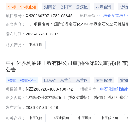
中标｜中标通知
湖南省｜岳阳市｜云溪区
材料配件
货物
项目编号：
XB20260707-1782-05845
招标单位：
中石化湖南石油
一、项目名称：(重询)湖南石化2026年湖南石化公司炼油板块
正文内容：
\BB,OSYCL150RFA216WCBA105+STL,A18
发布时间：
2026-07-30 16:07
公司备选供应商5/52026-09-03物料2:闸阀\BB,OSYCL150R
相关产品：
中压闸阀
中石化胜利油建工程有限公司重招的(第2次重招)(拓
公告
招标｜招标公告
山东省｜东营市｜东营区
材料配件
货物
项目编号：
NZZ260728-4603-130742
招标单位：
中石化胜利油建
1.招标条件本招标项目（第2次重招）（拓市）胜利油建公司直
正文内容：
招标人为中石化胜利油建工程有限公司，招标项目资金来自
发布时间：
2026-07-28 16:16
概况与招标范围2.1项目概况序号项目名称项目概况1（拓市
相关产品：
中压闸阀
中压止回阀
中压蝶阀
中压截止阀