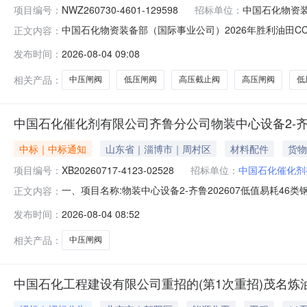
项目编号：
NWZ260730-4601-129598
招标单位：
中国石化物资装
中国石化物资装备部（国际事业公司）2026年胜利油田C
正文内容：
(https://bidding.epec.com)操作，请使
发布时间：
2026-08-04 09:08
购预案（包1：闸截止）高压闸阀（招标编号：NWZ2607
相关产品：
中压闸阀
低压闸阀
高压截止阀
高压闸阀
低
中国石化催化剂有限公司齐鲁分公司物装中心设备2-齐
中标｜中标通知
山东省｜淄博市｜周村区
材料配件
货物
项目编号：
XB20260717-4123-02528
招标单位：
中国石化催化剂
一、项目名称:物装中心设备2-齐鲁202607低值易耗46类钢
正文内容：
克阀门科技有限公司四、业务联系信息：联系人:伍燕新单位:中国石
发布时间：
2026-08-04 08:52
齐鲁分公司2026-08-04
相关产品：
中压闸阀
中国石化工程建设有限公司重招的(第1次重招)茂名炼