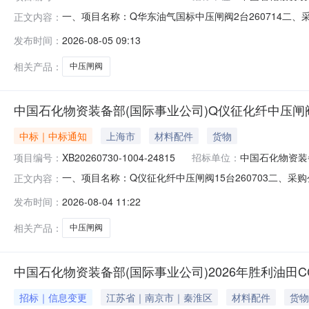
一、项目名称：Q华东油气国标中压闸阀2台260714二、采购公告
正文内容：
商已报物料交货时间1安徽省屯溪高压阀门股份有限公司预成交供应商
发布时间：
2026-08-05 09:13
11-28四、公示时间：2026-08-0508:34-2026-08-
相关产品：
中压闸阀
中国石化物资装备部(国际事业公司)Q仪征化纤中压闸阀
中标｜中标通知
上海市
材料配件
货物
项目编号：
XB20260730-1004-24815
招标单位：
中国石化物资装
一、项目名称：Q仪征化纤中压闸阀15台260703二、采购公告/邀请
正文内容：
名称候选供应商已报物料交货时间1上海美科阀门有限公司预成交供
发布时间：
2026-08-04 11:22
1/12026-10-204凯斯通阀门有限公司备选供应商1/12026-1
相关产品：
中压闸阀
中国石化物资装备部(国际事业公司)2026年胜利油田C
招标｜信息变更
江苏省｜南京市｜秦淮区
材料配件
货物