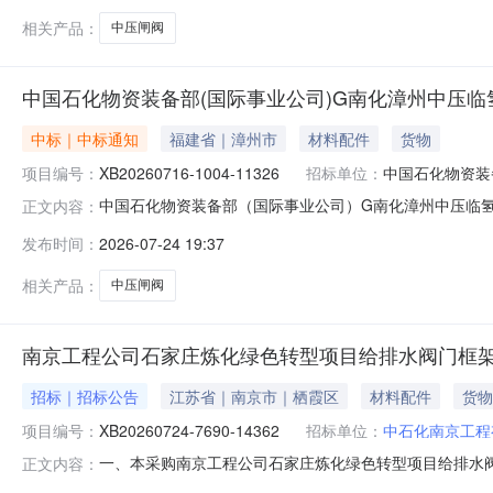
相关产品：
中压闸阀
中国石化物资装备部(国际事业公司)G南化漳州中压临氢阀门
中标｜中标通知
福建省｜漳州市
材料配件
货物
项目编号：
XB20260716-1004-11326
招标单位：
中国石化物资装
中国石化物资装备部（国际事业公司）G南化漳州中压临氢阀门
正文内容：
台20260715二、采购公告/邀请书编号:XB202607
发布时间：
2026-07-24 19:37
装备部（国际事业公司）联系电话:02586486132邮箱:wzga
相关产品：
中压闸阀
南京工程公司石家庄炼化绿色转型项目给排水阀门框
招标｜招标公告
江苏省｜南京市｜栖霞区
材料配件
货物
项目编号：
XB20260724-7690-14362
招标单位：
中石化南京工程
一、本采购南京工程公司石家庄炼化绿色转型项目给排水
正文内容：
编号：XB20260724-7690-14362三、采购范围序号编码