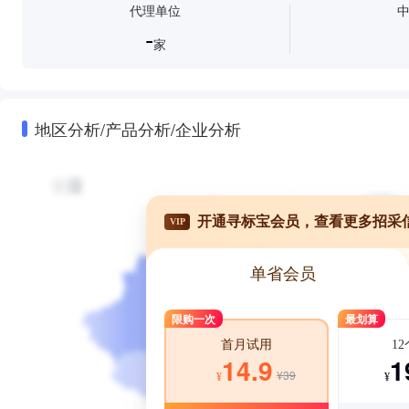
代理单位
-
家
地区分析/产品分析/企业分析
开通寻标宝会员，查看更多招采
VIP
单省会员
限购一次
最划算
1
首月试用
1
14.9
¥39
¥
¥