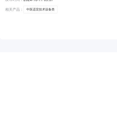
额：1,046,069.00元最高限价：1,046,069.
相关产品：
中医适宜技术设备类
NEW
HOT
5折起
暂时没有搜索结果…